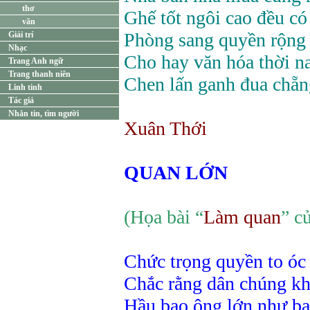
thơ
Ghế tốt ngôi cao đều có
văn
Phòng sang quyền rộng 
Giải trí
Nhạc
Cho hay văn hóa thời n
Trang Anh ngữ
Trang thanh niên
Chen lấn ganh đua chẵn
Linh tinh
Tác giả
Nhắn tin, tìm người
Xuân Thới
QUAN LỚN
(Họa bài “
Làm quan
” c
Chức trọng quyền to óc l
Chắc rằng dân chúng kh
Hầu bao ông lớn như bao