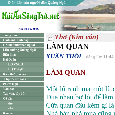
Diễn đàn của người dân Quảng Ngãi
August 06, 2026
Thơ (Kim văn)
Trang đầu
Hình ảnh, sinh hoạt
LÀM QUAN
QN:Đất nước/con người
Liên trường Quảng Ngãi
XUÂN THỚI
Biên khảo
- đăng lúc 11:4
Hải Quân
HQ.VNCH
HQ.Thế giới
LÀM QUAN
Kiến thức, tài liệu
Y học & đời sống
Phiếm luận
Một lũ ranh ma một lũ 
Văn học
Tạp văn, tùy bút
Đua nhau bợ lót để làm
Cổ văn
Cửa quan đâu kém gì là
thơ
văn
Nhà bán nhà mua cũng 
Kim văn