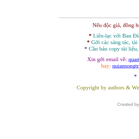
Nếu độc giả, đồng 
*
Liên-lạc với Ban Đ
*
Gởi các sáng tác, tài
*
Cần bản
copy
tài liệu
Xin gởi email về:
quan
hay:
nuiansongt
*
Copyright by authors & We
Created b