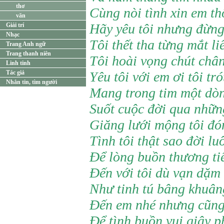
thơ
Cùng nòi tình xin em t
văn
Hãy yêu tôi nhưng đừng
Giải trí
Nhạc
Tôi thết tha từng mắt li
Trang Anh ngữ
Trang thanh niên
Tôi hoài vọng chút chân
Linh tinh
Tác giả
Yêu tôi với em ơi tôi tró
Nhắn tin, tìm người
Mang trong tim một dò
Suốt cuộc đời qua nhữn
Giăng lưới mộng tôi đó
Tình tôi thật sao đời lu
Để lòng buồn thương ti
Đến với tôi dù vạn dặm 
Như tinh tú bâng khuân
Đến em nhé nhưng cũng
Để tình buồn vui giây 