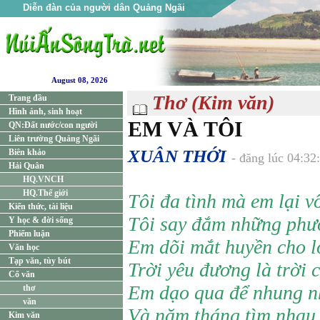
Diễn đàn của người dân Quảng Ngãi
August 08, 2026
Thơ (Kim văn)
Trang đầu
Hình ảnh, sinh hoạt
EM VÀ TÔI
QN:Đất nước/con người
Liên trường Quảng Ngãi
XUÂN THỚI
Biên khảo
- đăng lúc 04:32
Hải Quân
HQ.VNCH
HQ.Thế giới
Tôi đa tình mà em lại vô
Kiến thức, tài liệu
Tôi say đắm những phư
Y học & đời sống
Phiếm luận
Em dõi mắt huyền cho l
Văn học
Tạp văn, tùy bút
Trời yêu đương là trời c
Cổ văn
Em dạo qua để nhung n
thơ
văn
Và năm tháng tìm nhau 
Kim văn