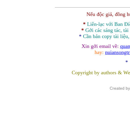
Nếu độc giả, đồng 
*
Liên-lạc với Ban Đ
*
Gởi các sáng tác, tài
*
Cần bản
copy
tài liệu
Xin gởi email về:
quan
hay:
nuiansongt
*
Copyright by authors & We
Created b