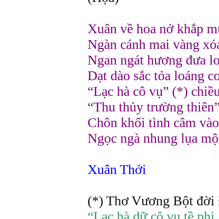
Xuân về hoa nở khắp m
Ngàn cánh mai vàng xóa
Ngan ngát hương đưa lo
Dạt dào sắc tỏa loáng cơ
“Lạc hà cô vụ” (*) chi
“Thu thủy trường thiên
Chôn khối tình câm vào 
Ngọc ngà nhung lụa mô
Xuân Thới
(*) Thơ Vương Bột đời
“Lạc hà dữ cô vụ tề phi