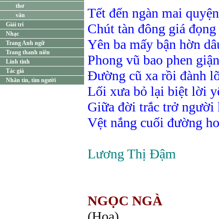
thơ
Tết đến ngàn mai quyện
văn
Giải trí
Chút tàn đông giá đọng
Nhạc
Yên ba mấy bận hờn dâu
Trang Anh ngữ
Trang thanh niên
Phong vũ bao phen giận t
Linh tinh
Tác giả
Đường cũ xa rồi đành lơ
Nhắn tin, tìm người
Lối xưa bỏ lại biệt lời 
Giữa đời trắc trở người
Vệt nắng cuối đường h
Lương Thị Đậm
NGỌC NGÀ
(Họa)