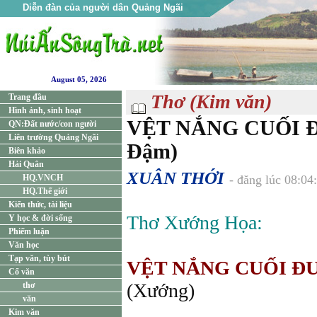
Diễn đàn của người dân Quảng Ngãi
August 05, 2026
Thơ (Kim văn)
Trang đầu
Hình ảnh, sinh hoạt
VỆT NẮNG CUỐI 
QN:Đất nước/con người
Liên trường Quảng Ngãi
Đậm)
Biên khảo
Hải Quân
XUÂN THỚI
HQ.VNCH
- đăng lúc 08:04
HQ.Thế giới
Kiến thức, tài liệu
Thơ Xướng Họa:
Y học & đời sống
Phiếm luận
Văn học
Tạp văn, tùy bút
VỆT NẮNG CUỐI Đ
Cổ văn
(Xướng)
thơ
văn
Kim văn