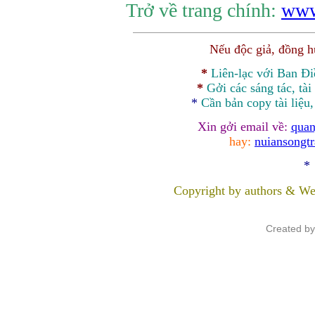
Trở về trang chính:
www
Nếu độc giả, đồng 
*
Liên-lạc với Ban Đ
*
Gởi các sáng tác, tài
*
Cần bản
copy
tài liệu
Xin gởi email về:
quan
hay:
nuiansongt
*
Copyright by authors & We
Created b