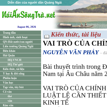
Diễn đàn của người dân Quảng Ngãi
August 06, 2026
Kiến thức, tài liệu
Trang đầu
Hình ảnh, sinh hoạt
VAI TRÒ CỦA CHÍ
QN:Đất nước/con người
Liên trường Quảng Ngãi
NGUYỄN VĂN PHẢY
Biên khảo
- đ
Hải Quân
HQ.VNCH
HQ.Thế giới
Bài thuyết trình trong 
Kiến thức, tài liệu
Nam tại Âu Châu năm 2
Y học & đời sống
Phiếm luận
Văn học
VAI TRÒ CỦA CHÍN
Tạp văn, tùy bút
Cổ văn
LUẬT LỆ CẦN THIẾT
thơ
KINH TẾ
văn
Kim văn