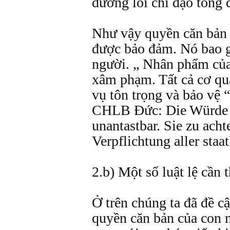
đường lối chỉ đạo tổng 
Như vậy quyền căn bản 
được bảo đảm. Nó bao 
người. „ Nhân phẩm của
xâm phạm. Tất cả cơ q
vụ tôn trọng và bảo vệ 
CHLB Đức: Die Würde 
unantastbar. Sie zu acht
Verpflichtung aller staa
2.b) Một số luật lệ cần t
Ở trên chúng ta đã đề c
quyền căn bản của con n