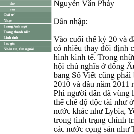
Nguyễn Văn Phảy
thơ
văn
Giải trí
Dẫn nhập:
Nhạc
Trang Anh ngữ
Trang thanh niên
Vào cuối thế kỷ 20 và đầ
Linh tinh
Tác giả
có nhiều thay đổi định 
Nhắn tin, tìm người
hình kinh tế. Trong nh
hội chủ nghĩa ở đông Â
bang Sô Viết cũng phải 
2010 và đầu năm 2011 m
Phi người dân đã vùng 
thể chế độ độc tài như 
nước khác như Lybia, Y
trong tình trạng chính t
các nước cọng sản như 