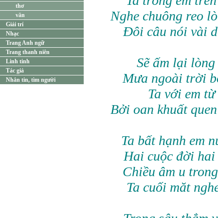
Ta trông em trê
thơ
Nghe chuông reo l
văn
Giải trí
Đôi câu nói vài 
Nhạc
Trang Anh ngữ
Trang thanh niên
Sẽ ấm lại lòng
Linh tinh
Tác giả
Mưa ngoài trời b
Nhắn tin, tìm người
Ta với em từ
Bởi oan khuất quen
Ta bất hạnh em 
Hai cuộc đời hai
Chiều âm u tron
Ta cuối măt ngh