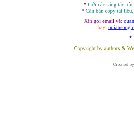
*
Gởi các sáng tác, tài
*
Cần bản
copy
tài liệu
Xin gởi email về:
quan
hay:
nuiansongt
*
Copyright by authors & We
Created b