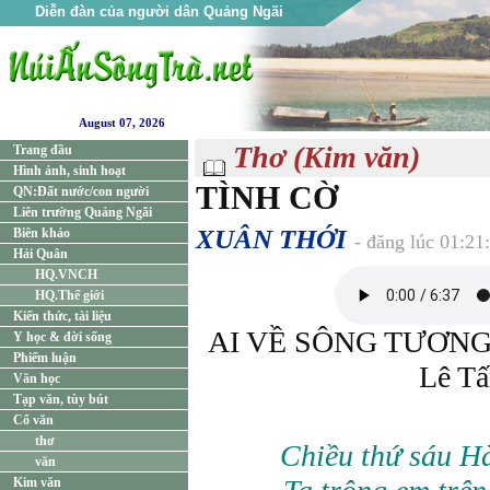
Diễn đàn của người dân Quảng Ngãi
August 07, 2026
Thơ (Kim văn)
Trang đầu
Hình ảnh, sinh hoạt
TÌNH CỜ
QN:Đất nước/con người
Liên trường Quảng Ngãi
XUÂN THỚI
Biên khảo
- đăng lúc 01:2
Hải Quân
HQ.VNCH
HQ.Thế giới
Kiến thức, tài liệu
AI VỀ SÔNG TƯƠNG, 
Y học & đời sống
Phiếm luận
Lê T
Văn học
Tạp văn, tùy bút
Cổ văn
thơ
Chiều thứ sáu H
văn
Kim văn