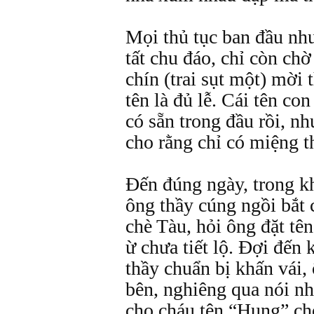
Mọi thủ tục ban đầu như
tất chu đáo, chỉ còn ch
chín (trai sụt một) mời 
tên là đủ lễ. Cái tên co
có sẵn trong đầu rồi, n
cho rằng chỉ có miệng t
Đến đúng ngày, trong khi
ông thầy cúng ngồi bắt
chè Tàu, hỏi ông đặt tê
ừ chưa tiết lộ. Đợi đến 
thầy chuẩn bị khấn vái,
bên, nghiêng qua nói nhỏ
cho cháu tên “Hung” ch