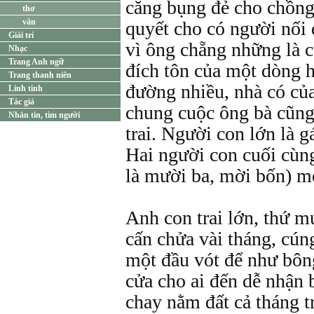
căng bụng đẻ cho chồng
thơ
văn
quyết cho có người nối
Giải trí
vì ông chẵng những là c
Nhạc
Trang Anh ngữ
đích tôn của một dòng 
Trang thanh niên
đường nhiều, nhà có củ
Linh tinh
Tác giả
chung cuộc ông bà cũng 
Nhắn tin, tìm người
trai. Người con lớn là g
Hai người con cuối cùng 
là mười ba, mời bốn) mớ
Anh con trai lớn, thứ m
cấn chửa vài tháng, cúng
một đầu vót để như bông
cửa cho ai đến dễ nhận 
chay nằm đất cả tháng tr