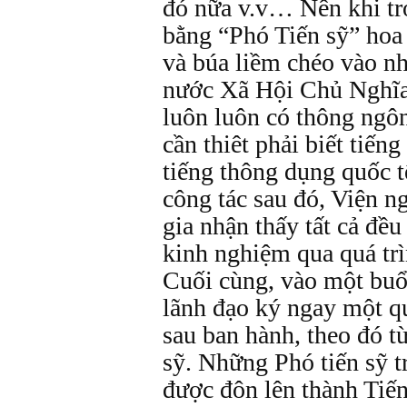
đó nữa v.v… Nên khi tr
bằng “Phó Tiến sỹ” hoa
và búa liềm chéo vào nh
nước Xã Hội Chủ Nghĩa
luôn luôn có thông ngô
cần thiêt phải biết tiến
tiếng thông dụng quốc t
công tác sau đó, Viện n
gia nhận thấy tất cả đều
kinh nghiệm qua quá trìn
Cuối cùng, vào một buổi
lãnh đạo ký ngay một q
sau ban hành, theo đó t
sỹ. Những Phó tiến sỹ 
được đôn lên thành Tiến 