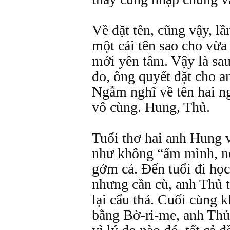
Về đặt tên, cũng vậy, lầ
một cái tên sao cho vừa
mới yên tâm. Vậy là sa
đo, ông quyết đặt cho a
Ngẫm nghĩ về tên hai ng
vô cùng. Hung, Thủ.
Tuổi thơ hai anh Hung v
như không “ấm mình, nó
gớm cả. Đến tuổi đi họ
nhưng cần cù, anh Thủ 
lại cẩu thả. Cuối cùng 
bằng Bờ-ri-me, anh Thủ