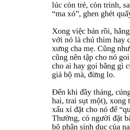
lúc còn trẻ, còn trinh, 
“ma xó”, ghen ghét quấ
Xong việc bán rồi, hằn
với nó là chú thim hay
xưng cha mẹ. Cũng như 
cũng nên tập cho nó go
cho ai hay gọi bằng gì 
giả bộ mà, đừng lo.
Đến khi đầy tháng, cúng
hai, trai sụt một), xong 
xấu xí đặt cho nó để “q
Thường, có người đặt bằ
bộ phận sinh dục của na