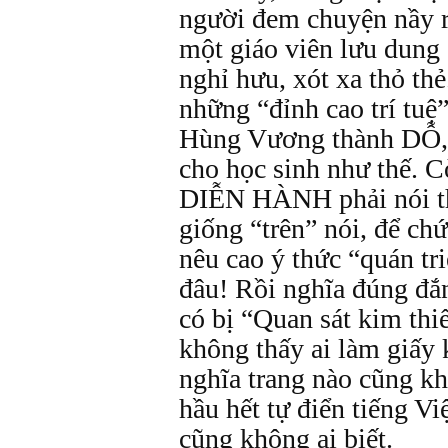
người đem chuyện nầy r
một giáo viên lưu dung 
nghỉ hưu, xót xa thỏ th
những “đỉnh cao trí tu
Hùng Vương thành DỖ, 
cho học sinh như thế. Cò
DIỄN HÀNH phải nói 
giống “trên” nói, để ch
nêu cao ý thức “quán tri
đâu! Rồi nghĩa đúng đắn
có bị “Quan sát kim thi
không thấy ai làm giấy k
nghĩa trang nào cũng kh
hầu hết tự điển tiếng Vi
cũng không ai biết.