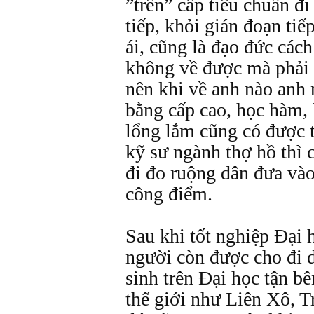
”trên” cấp tiêu chuẩn đ
tiếp, khỏi gián đoạn tiế
ái, cũng là đạo đức các
không về được mà phải
nên khi về anh nào anh 
bằng cấp cao, học hàm,
lổng lắm cũng có được 
kỹ sư ngành thợ hồ thì 
đi đo ruộng dân đưa vào
công điểm.
Sau khi tốt nghiệp Đại 
người còn được cho đi 
sinh trên Đại học tận bê
thế giới như Liên Xô, 