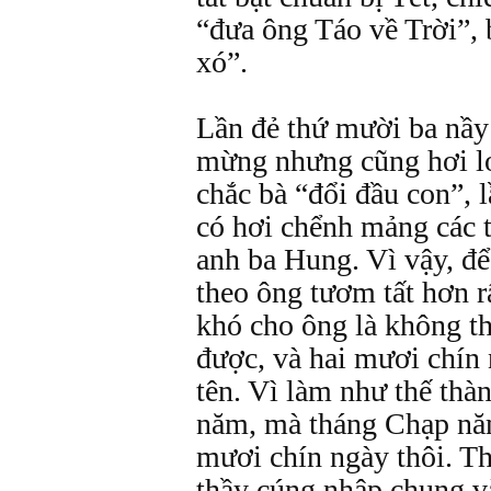
“đưa ông Táo về Trời”, 
xó”.
Lần đẻ thứ mười ba nầy 
mừng nhưng cũng hơi lo
chắc bà “đổi đầu con”, 
có hơi chểnh mảng các t
anh ba Hung. Vì vậy, để 
theo ông tươm tất hơn r
khó cho ông là không t
được, và hai mươi chín
tên. Vì làm như thế thà
năm, mà tháng Chạp năm 
mươi chín ngày thôi. T
thầy cúng nhập chung v