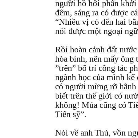
người hồ hởi phấn khở
đêm, sáng ra có được cá
“Nhiều vị có đến hai b
nói được một ngoại ngữ
Rồi hoàn cảnh đất nướ
hòa bình, nên mấy ông t
”trên” bố trí công tác p
ngành học của mình kể 
có người mừng rỡ hãnh 
biết trên thế giới có n
không! Múa cũng có Tiế
Tiến sỹ”.
Nói về anh Thủ, vồn ngư