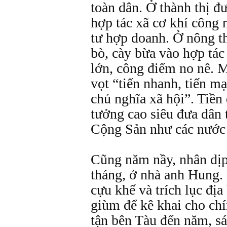
toàn dân. Ở thành thị 
hợp tác xã cơ khí công 
tư hợp doanh. Ở nông th
bò, cày bừa vào hợp tác
lớn, công điểm no nê.
vọt “tiến nhanh, tiến mạ
chủ nghĩa xã hội”. Tiền
tưởng cao siêu đưa dân 
Cộng Sản như các nước
Cũng năm nầy, nhân dị
tháng, ở nhà anh Hung.
cựu khế và trích lục đị
giùm để kê khai cho chí
tận bên Tàu đến năm, sá