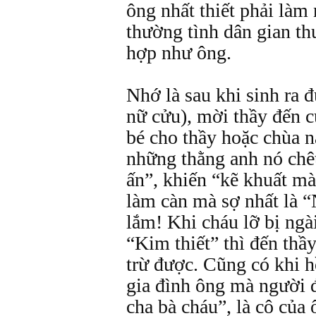
ông nhất thiết phải làm
thường tình dân gian t
hợp như ông.
Nhớ là sau khi sinh ra 
nữ cửu), mời thầy đến c
bé cho thầy hoặc chùa n
những thằng anh nó chê
ấn”, khiến “kẽ khuất mà
làm càn mà sợ nhất là “
lắm! Khi cháu lỡ bị ngà
“Kim thiết” thì đến thầ
trừ được. Cũng có khi 
gia đình ông mà người 
cha bà cháu”, là cô của 