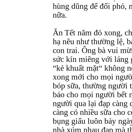
hùng dũng để đối phó, m
nữa.
Ăn Tết năm đó xong, c
hạ nêu như thường lệ, b
con trai. Ông bà vui mừ
sức kín miêng với láng g
“kẻ khuất mặt“ không n
xong mới cho mọi người
bóp sữa, thường người 
báo cho mọi người bết 
người qua lại đạp càng 
càng có nhiều sữa cho 
bụng giấu luôn bảy ngày
nhà xúm nhau đạp mà th