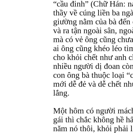
“cầu đinh” (Chữ Hán: na
thầy về cúng liền ba ng
giường nằm của bà đến
và ra tận ngoài sân, ng
mà có vẻ ông cũng chưa
ai ông cũng khéo léo tì
cho khỏi chết như anh c
nhiều người dị đoan cò
con ông bà thuộc loại “
mới dễ đẻ và dễ chết nh
lắng.
Một hôm có người mách,
gái thì chắc không hề h
năm nó thôi, khỏi phải l