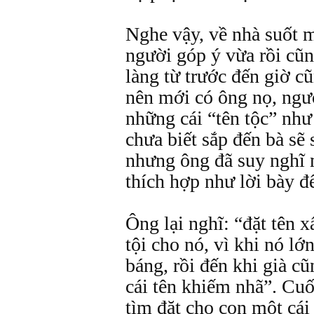
Nghe vậy, về nhà suốt 
người góp ý vừa rồi cũn
làng từ trước đến giờ c
nên mới có ông nọ, ngư
những cái “tên tộc” như 
chưa biết sắp đến bà sẽ 
nhưng ông đã suy nghĩ m
thích hợp như lời bày đ
Ông lại nghĩ: “đặt tên 
tội cho nó, vì khi nó lớ
báng, rồi đến khi già cũ
cái tên khiếm nhã”. Cuố
tìm đăt cho con một cái