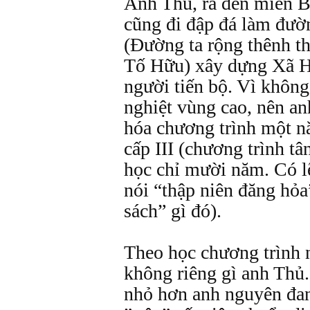
Anh Thủ, ra đến miền B
cũng đi đập đá làm đườ
(Đường ta rộng thênh t
Tố Hữu) xây dựng Xã H
người tiến bộ. Vì không
nghiệt vùng cao, nên an
hóa chương trình một n
cấp III (chương trình tâ
học chỉ mười năm. Có l
nói “thập niên đăng hỏ
sách” gì đó).
Theo học chương trình 
không riêng gì anh Thủ.
nhỏ hơn anh nguyên đan