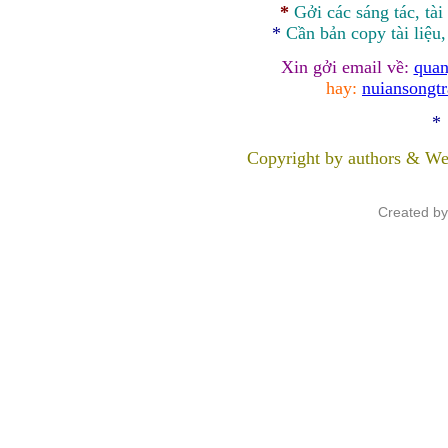
*
Gởi các sáng tác, tài
*
Cần bản
copy
tài liệu
Xin gởi email về:
quan
hay:
nuiansongt
*
Copyright by authors & We
Created b