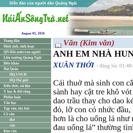
Diễn đàn của người dân Quảng Ngãi
August 05, 2026
Văn (Kim văn)
Trang đầu
Hình ảnh, sinh hoạt
ANH EM NHÀ HU
QN:Đất nước/con người
Liên trường Quảng Ngãi
XUÂN THỚI
Biên khảo
- đăng lúc 01:4
Hải Quân
HQ.VNCH
HQ.Thế giới
Cái thuở mà sinh con cắ
Kiến thức, tài liệu
sành hay cật tre khô vót
Y học & đời sống
Phiếm luận
dao trầu thay cho dao k
Văn học
đó, lỡ con có nhức đầu,
Tạp văn, tùy bút
Cổ văn
hơn là cho uống lá như 
thơ
đau uống lá” thường tìn
văn
Kim văn