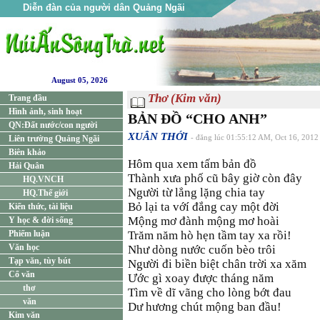
Diễn đàn của người dân Quảng Ngãi
August 05, 2026
Thơ (Kim văn)
Trang đầu
Hình ảnh, sinh hoạt
BẢN ĐỒ “CHO ANH”
QN:Đất nước/con người
XUÂN THỚI
Liên trường Quảng Ngãi
- đăng lúc 01:55:12 AM, Oct 16, 2012
Biên khảo
Hôm qua xem tấm bản đồ
Hải Quân
Thành xưa phố cũ bây giờ còn đây
HQ.VNCH
Người từ lẳng lặng chia tay
HQ.Thế giới
Bỏ lại ta vớí đắng cay một đời
Kiến thức, tài liệu
Mộng mơ đành mộng mơ hoài
Y học & đời sống
Phiếm luận
Trăm năm hò hẹn tầm tay xa rồi!
Văn học
Như dòng nước cuốn bèo trôi
Tạp văn, tùy bút
Người đi biền biệt chân trời xa xăm
Cổ văn
Ước gì xoay được tháng năm
thơ
Tìm về dĩ vãng cho lòng bớt đau
văn
Dư hương chút mộng ban đầu!
Kim văn