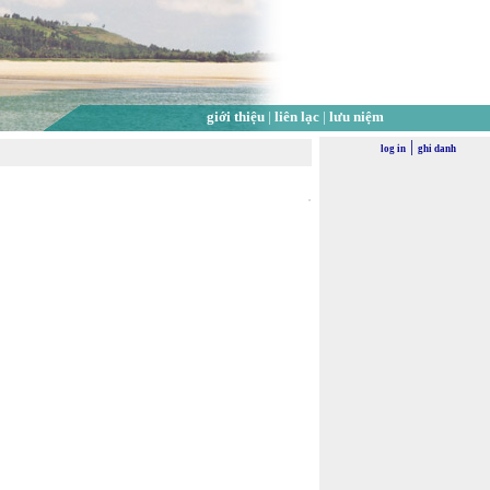
giới thiệu
|
liên lạc
|
lưu niệm
|
log in
ghi danh