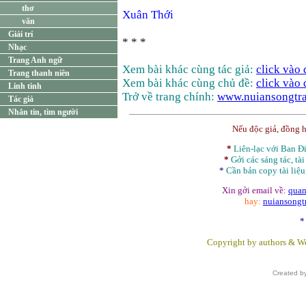
thơ
Xuân Thới
văn
Giải trí
* * *
Nhạc
Trang Anh ngữ
Xem bài khác cùng tác giả:
click vào
Trang thanh niên
Xem bài khác cùng chủ đề:
click vào
Linh tinh
Trở về trang chính:
www.nuiansongtra
Tác giả
Nhắn tin, tìm người
Nếu độc giả, đồng 
*
Liên-lạc với Ban 
*
Gởi các sáng tác, tài
*
Cần bản
copy
tài liệu
Xin gởi email về:
quan
hay:
nuiansong
*
Copyright by authors & We
Created b