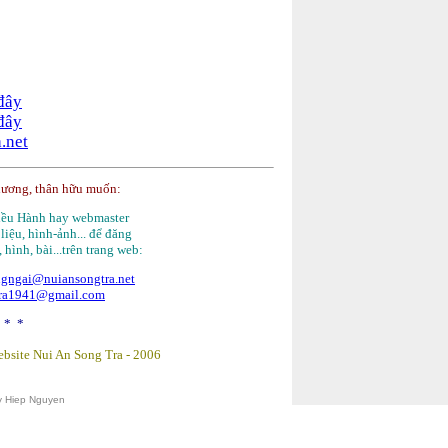
 đây
 đây
.net
hương, thân hữu muốn:
Điều Hành hay webmaster
 liệu, hình-ảnh... để đăng
, hình, bài...trên trang web:
gngai@nuiansongtra.net
tra1941@gmail.com
 * *
bsite Nui An Song Tra -
2006
y Hiep Nguyen