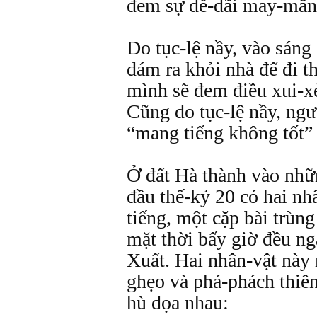
đem sự dễ-dãi may-mắn l
Do tục-lệ nầy, vào sáng
dám ra khỏi nhà để đi t
mình sẽ đem điều xui-x
Cũng do tục-lệ nầy, ngư
“mang tiếng không tốt”
Ở đất Hà thành vào nhữ
đầu thế-kỷ 20 có hai nh
tiếng, một cặp bài trùn
mặt thời bấy giờ đều ng
Xuất. Hai nhân-vật này
ghẹo và phá-phách thiên
hù dọa nhau: