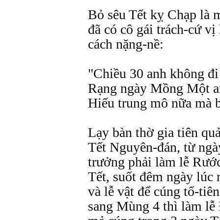
Bỏ sêu Tết kỵ Chạp là m
đã có cô gái trách-cứ v
cách nặng-nề:
"Chiều 30 anh không đi
Rạng ngày Mồng Một an
Hiếu trung mô nữa mà 
Lạy bàn thờ gia tiên qu
Tết Nguyên-đán, từ ngà
trưởng phải làm lễ Rướ
Tết, suốt đêm ngày lúc
và lễ vật để cúng tổ-ti
sang Mùng 4 thì làm lễ