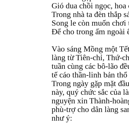
Gió dua chồi ngọc, hoa
Trong nhà ta đèn thắp s
Song le còn muốn chơi 
Để cho trong ấm ngoài 
Vào sáng Mồng một Tết,
làng từ Tiên-chỉ, Thứ-c
tuần cùng các bô-lão đề
tế cáo thần-linh bản th
Trong ngày gặp mặt đầu
này, quý chức sắc của l
nguyện xin Thành-hoàng
phù-trợ cho dân làng s
như ý: