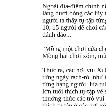
Ngoài địa-điểm chính n
làng dưới bóng các lũy t
người ta thấy tụ-tập từ
10, 15 người để chơi cá
đánh đáo...
"Mồng một chơi cửa chơ
Mồng hai chơi xóm, mùn
Thực ra, các nơi vui Xu
từng ngày rạch-ròi như 
từng hạng người, lứa tu
lớn tuổi thích tụ-tập về
thưởng-thức các trò vui
thích tụ tập ở các nơi x