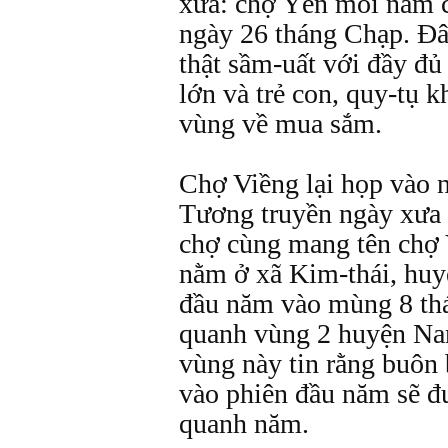
xưa: chợ Yên mỗi năm c
ngày 26 tháng Chạp. Đâ
thật sầm-uất với đầy đủ
lớn và trẻ con, quy-tụ 
vùng về mua sắm.
Chợ Viềng lại họp vào 
Tương truyền ngày xưa 
chợ cùng mang tên chợ 
nằm ở xã Kim-thái, huy
đầu năm vào mùng 8 thá
quanh vùng 2 huyện Na
vùng này tin rằng buôn
vào phiên đầu năm sẽ 
quanh năm.