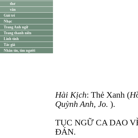
thơ
văn
Giải trí
Nhạc
Trang Anh ngữ
Trang thanh niên
Linh tinh
Tác giả
Nhắn tin, tìm người
Hài Kịch
: Thẻ Xanh (
Hồ
Quỳnh Anh, Jo.
).
TỤC NGỮ CA DAO V
ĐÁN.