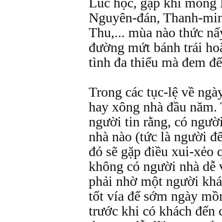
Lúc học, gặp khi mồng 
Nguyên-đán, Thanh-min
Thu,... mùa nào thức nấ
đường mứt bánh trái hoặ
tình đa thiểu mà đem đến
Trong các tục-lệ về ngày
hay xông nhà đầu năm. T
người tin rằng, có ngườ
nhà nào (tức là người đ
đó sẽ gặp điều xui-xẻo 
không có người nhà dễ v
phải nhờ một người khá
tốt vía để sớm ngày mồ
trước khi có khách đến 