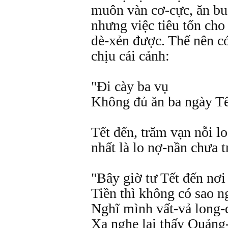
muôn vàn cơ-cực, ăn bu
nhưng việc tiêu tốn cho
dè-xẻn được. Thế nên có
chịu cái cảnh:
"Đi cày ba vụ
Không đủ ăn ba ngày Tế
Tết đến, trăm vạn nỗi lo
nhất là lo nợ-nần chưa t
"Bây giờ tư Tết đến nơi
Tiền thì không có sao n
Nghĩ mình vất-vả long
Xa nghe lại thấy Quảng