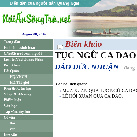
Diễn đàn của người dân Quảng Ngãi
August 08, 2026
Biên khảo
Trang đầu
Hình ảnh, sinh hoạt
TỤC NGỮ CA DAO 
QN:Đất nước/con người
Liên trường Quảng Ngãi
ĐÀO ĐỨC NHUẬN
Biên khảo
- đăng
Hải Quân
HQ.VNCH
HQ.Thế giới
Các bài liên quan:
Kiến thức, tài liệu
MÙA XUÂN QUA TỤC NGỮ CA DA
Y học & đời sống
LỄ HỘI XUÂN QUA CA DAO.
Phiếm luận
Văn học
Tạp văn, tùy bút
Cổ văn
thơ
văn
Kim văn