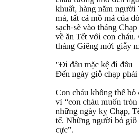
khuất, hàng năm người V
mả, tất cả mồ mả của d
sạch-sẽ vào tháng Chạp 
về ăn Tết với con cháu.
tháng Giêng mới giẫy m
"Đi đâu mặc kệ đi đâu
Đến ngày giỗ chạp phải
Con cháu không thể bỏ 
vì “con cháu muốn tròn đ
những ngày kỵ Chạp, Tế
tế. Những người bỏ giỗ b
cực”.