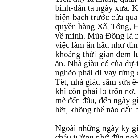
bình-dân ta ngày xưa. 
biện-bạch trước cửa qua
quyền hàng Xã, Tổng, Hu
về mình. Mùa Đông là m
việc làm ăn hầu như đìn
khoảng thời-gian đem l
ăn. Nhà giàu có của dự-
nghèo phải đi vay từng
Tết, nhà giàu sắm sửa ê
khi còn phải lo trốn nợ.
mẽ đến đâu, đến ngày gi
hết, không thể nào dấu
Ngoài những ngày kỵ gi
cháu tưởng nhớ đến ngà