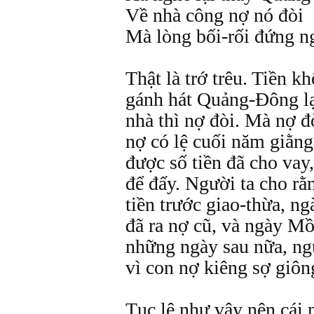
Về nhà công nợ nó đòi
Mà lòng bối-rối đứng n
Thật là trớ trêu. Tiền k
gánh hát Quảng-Đông lạ
nhà thì nợ đòi. Mà nợ đ
nợ có lệ cuối năm giằng
được số tiền đã cho vay,
để đấy. Người ta cho rằ
tiền trước giao-thừa, n
đã ra nợ cũ, và ngày M
những ngày sau nữa, ng
vì con nợ kiêng sợ giôn
Tục lệ như vậy nên cái 