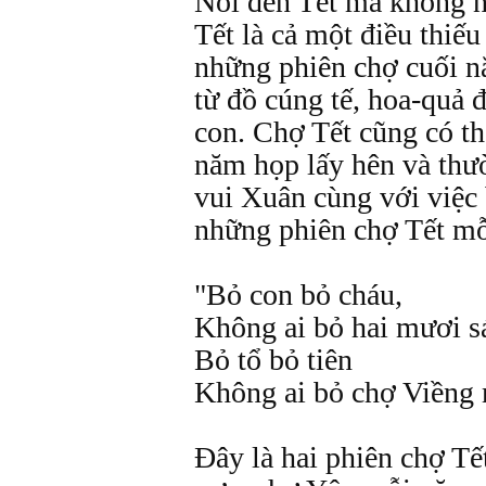
Nói đến Tết mà không n
Tết là cả một điều thiếu
những phiên chợ cuối n
từ đồ cúng tế, hoa-quả 
con. Chợ Tết cũng có th
năm họp lấy hên và thư
vui Xuân cùng với việc
những phiên chợ Tết mỗ
"Bỏ con bỏ cháu,
Không ai bỏ hai mươi s
Bỏ tổ bỏ tiên
Không ai bỏ chợ Viềng
Đây là hai phiên chợ T