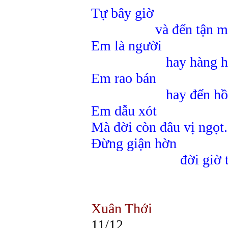
Tự bây giờ
và đến tận mai
Em là người
hay hàng hóa 
Em rao bán
hay đến hồi ph
Em dẫu xót
Mà đời còn đâu vị ngọt.
Đừng giận hờn
đời giờ t
Đó e
Xuân Thới
11/12