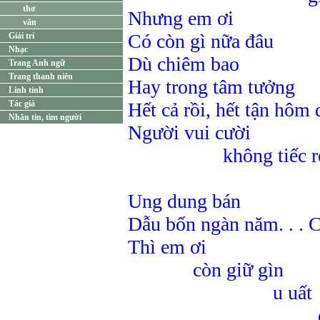
thơ
Nhưng em ơi
văn
Có còn gì nữa đâu
Giải trí
Nhạc
Dù chiêm bao
Trang Anh ngữ
Trang thanh niên
Hay trong tâm tưởng
Linh tinh
Tác giả
Hết cả rồi, hết tận hôm 
Nhắn tin, tìm người
Người vui cười
không tiếc r
xót 
Ung dung bán
Dẫu bốn ngàn năm. . . C
Thì em ơi
còn giữ gìn
u uất
để được