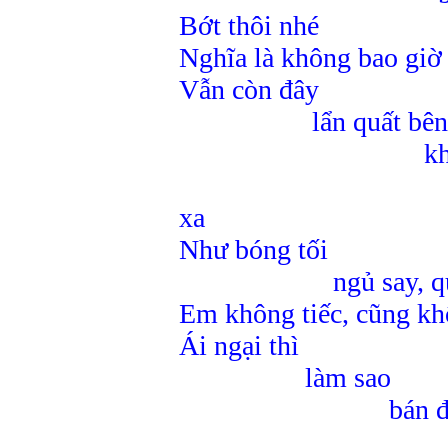
Bớt thôi nhé
Nghĩa là không bao giờ 
Vẫn còn đây
lẩn quất bên 
không 
mà cũn
xa
Như bóng tối
ngủ say, quên s
Em không tiếc, cũng khô
Ái ngại thì
làm sao
bán được
chẳng th