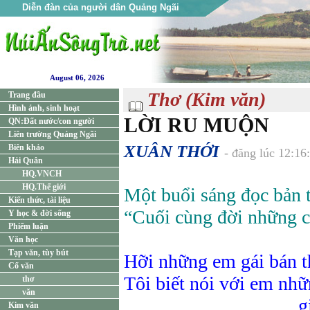
Diễn đàn của người dân Quảng Ngãi
August 06, 2026
Thơ (Kim văn)
Trang đầu
Hình ảnh, sinh hoạt
LỜI RU MUỘN
QN:Đất nước/con người
Liên trường Quảng Ngãi
XUÂN THỚI
Biên khảo
- đăng lúc 12:16
Hải Quân
HQ.VNCH
HQ.Thế giới
Một buổi sáng đọc bản 
Kiến thức, tài liệu
“Cuối cùng đời những c
Y học & đời sống
Phiếm luận
Văn học
Tạp văn, tùy bút
Hỡi những em gái bán t
Cổ văn
Tôi biết nói với em nhữ
thơ
văn
giờ đã 
Kim văn