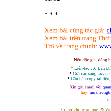
* * *
Xem bài cùng tác giả:
c
Xem bài trên trang Thơ
Trở về trang chính:
www
Nếu độc giả, đồng 
*
Liên-lạc với Ban Đ
*
Gởi các sáng tác, tài
*
Cần bản
copy
tài liệu
Xin gởi email về:
quan
hay:
nuiansongt
*
Copyright by authors & We