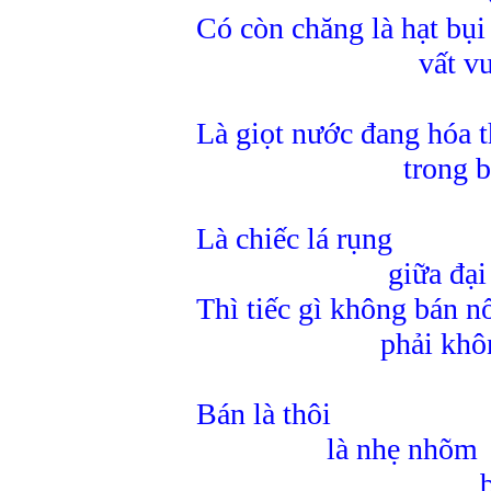
Có còn chăng là hạt bụ
vất vưở
li 
Là giọt nước đang hóa
trong biển 
trời
Là chiếc lá rụng
giữa đại ngàn
Thì tiếc gì không bán n
phải không 
Bán là thôi
là nhẹ nhõm
bớt réo