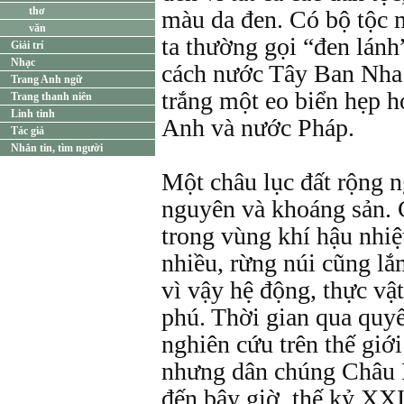
thơ
màu da đen. Có bộ tộc 
văn
ta thường gọi “đen lánh”
Giải trí
Nhạc
cách nước Tây Ban Nha
Trang Anh ngữ
trắng một eo biển hẹp 
Trang thanh niên
Linh tinh
Anh và nước Pháp.
Tác giả
Nhắn tin, tìm người
Một châu lục đất rộng n
nguyên và khoáng sản. 
trong vùng khí hậu nhiệ
nhiều, rừng núi cũng l
vì vậy hệ động, thực vậ
phú. Thời gian qua quyế
nghiên cứu trên thế giớ
nhưng dân chúng Châu 
đến bây giờ, thế kỷ XX