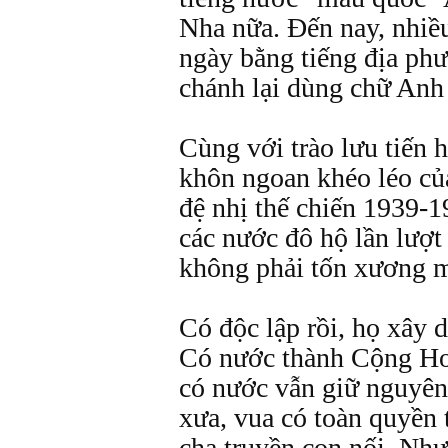
Nha nữa. Đến nay, nhiề
ngày bằng tiếng địa ph
chánh lại dùng chữ Anh
Cùng với trào lưu tiến h
khôn ngoan khéo léo của
đệ nhị thế chiến 1939-19
các nước đô hộ lần lượt
không phải tốn xương m
Có độc lập rồi, họ xây d
Có nước thành Cộng Hoà
có nước vẫn giữ nguyên
xưa, vua có toàn quyền 
cha truyền con nối. Nh