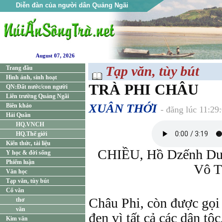
Diễn đàn của người dân Quảng Ngãi
August 07, 2026
Tạp văn, tùy bút
Trang đầu
Hình ảnh, sinh hoạt
TRÀ PHI CHÂU
QN:Đất nước/con người
Liên trường Quảng Ngãi
XUÂN THỚI
Biên khảo
- đăng lúc 11:29
Hải Quân
HQ.VNCH
HQ.Thế giới
Kiến thức, tài liệu
CHIỀU, Hồ Dzếnh Dươ
Y học & đời sống
Phiếm luận
Vô 
Văn học
Tạp văn, tùy bút
Cổ văn
Châu Phi, còn được gọi 
thơ
văn
đen vì tất cả các dân tộ
Kim văn