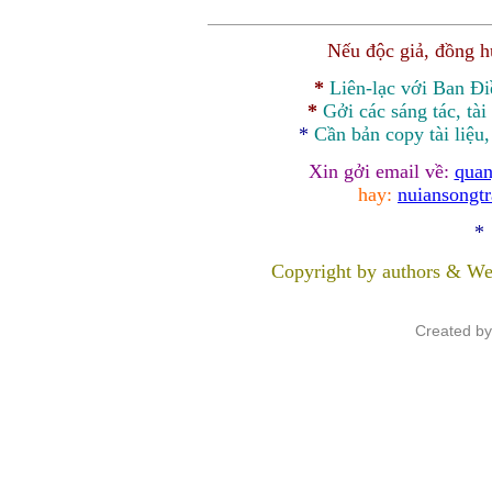
Nếu độc giả, đồng 
*
Liên-lạc với Ban Đ
*
Gởi các sáng tác, tài
*
Cần bản
copy
tài liệu
Xin gởi email về:
quan
hay:
nuiansongt
*
Copyright by authors & We
Created b