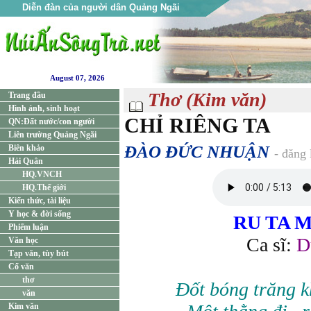
Diễn đàn của người dân Quảng Ngãi
August 07, 2026
Thơ (Kim văn)
Trang đầu
Hình ảnh, sinh hoạt
CHỈ RIÊNG TA
QN:Đất nước/con người
Liên trường Quảng Ngãi
ĐÀO ĐỨC NHUẬN
Biên khảo
- đăng
Hải Quân
HQ.VNCH
HQ.Thế giới
Kiến thức, tài liệu
Y học & đời sống
RU TA 
Phiếm luận
Ca sĩ:
D
Văn học
Tạp văn, tùy bút
Cổ văn
thơ
Đốt bóng trăng 
văn
Kim văn