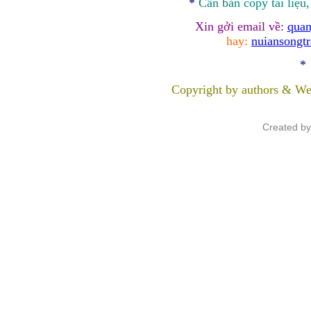
*
Cần bản
copy
tài liệu
Xin gởi email về:
quan
hay:
nuiansongt
*
Copyright by authors & We
Created b