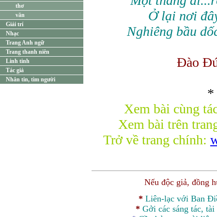
Một thằng đi...r
thơ
Ở lại nơi đây
văn
Giải trí
Nghiêng bầu dốc
Nhạc
Trang Anh ngữ
Trang thanh niên
Đào Đ
Linh tinh
Tác giả
Nhắn tin, tìm người
*
Xem bài cùng tác
Xem bài trên tran
Trở về trang chính:
w
Nếu độc giả, đồng 
*
Liên-lạc với Ban Đ
*
Gởi các sáng tác, tài