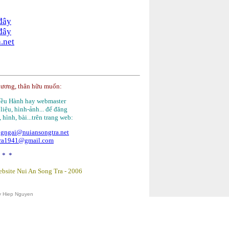
 đây
 đây
.net
hương, thân hữu muốn:
Điều Hành hay webmaster
 liệu, hình-ảnh... để đăng
, hình, bài...trên trang web:
gngai@nuiansongtra.net
tra1941@gmail.com
 * *
bsite Nui An Song Tra -
2006
y Hiep Nguyen