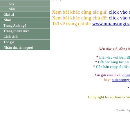
* * *
thơ
văn
Xem bài khác cùng tác giả:
click vào
Giải trí
Xem bài khác cùng chủ đề:
click vào
Nhạc
Trở về trang chính:
www.nuiansongtra
Trang Anh ngữ
Trang thanh niên
Linh tinh
Tác giả
Nhắn tin, tìm người
Nếu độc giả, đồng 
*
Liên-lạc với Ban 
*
Gởi các sáng tác, tài
*
Cần bản
copy
tài liệu
Xin gởi email về:
quan
hay:
nuiansong
*
Copyright by authors & We
Created b