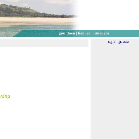
giới thiệu
|
liên lạc
|
lưu niệm
|
log in
ghi danh
 vắng