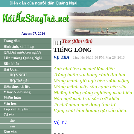
Diễn đàn của người dân Quảng Ngãi
August 07, 2026
Thơ (Kim văn)
Trang đầu
Hình ảnh, sinh hoạt
TIẾNG LÒNG
QN:Đất nước/con người
VỆ TRÀ
Liên trường Quảng Ngãi
- đăng lúc 10:13:56 PM, Mar 26, 2013
Biên khảo
Anh nhớ tên em nhớ lắm điều
Hải Quân
Trăng buồn soi bóng cảnh đìu hiu.
HQ.VNCH
Mong manh gió ngủ bên vườn mộng
HQ.Thế giới
Mỏng mãnh mây sầu cạnh bến yêu.
Kiến thức, tài liệu
Những tưởng nắng nghiêng màu biển
Y học & đời sống
Phiếm luận
Nào ngờ mưa trải sắc trời khêu.
Văn học
Ta chờ nhau nhé đong tình lở
Tạp văn, tùy bút
Vọng chút hồn hoang tựa sáo diều.
Cổ văn
thơ
Vệ Trà
văn
Kim văn