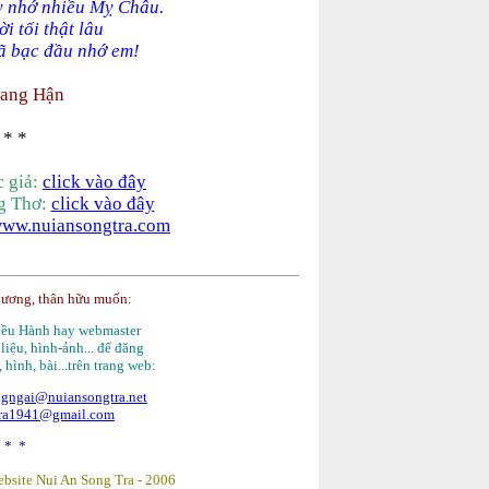
y nhớ nhiều Mỵ Châu.
i tối thật lâu
ã bạc đầu nhớ em!
ang Hận
 * *
c giả:
click vào đây
ng Thơ:
click vào đây
ww.nuiansongtra.com
hương, thân hữu muốn:
Điều Hành hay webmaster
 liệu, hình-ảnh... để đăng
, hình, bài...trên trang web:
gngai@nuiansongtra.net
tra1941@gmail.com
 * *
bsite Nui An Song Tra -
2006