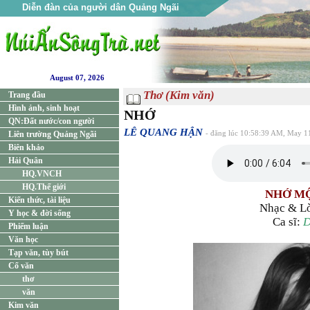
Diễn đàn của người dân Quảng Ngãi
August 07, 2026
Thơ (Kim văn)
Trang đầu
Hình ảnh, sinh hoạt
NHỚ
QN:Đất nước/con người
LÊ QUANG HẬN
Liên trường Quảng Ngãi
- đăng lúc 10:58:39 AM, May 1
Biên khảo
Hải Quân
HQ.VNCH
HQ.Thế giới
NHỚ M
Kiến thức, tài liệu
Nhạc & L
Y học & đời sống
Ca sĩ:
D
Phiếm luận
Văn học
Tạp văn, tùy bút
Cổ văn
thơ
văn
Kim văn