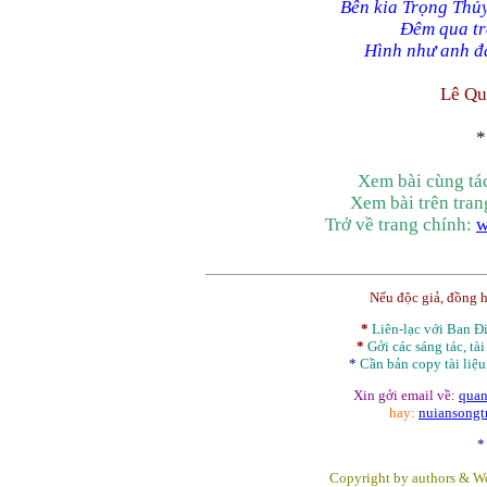
Bên kia Trọng Thủ
Đêm qua trờ
Hình như anh đ
Lê Qu
*
Xem bài cùng tá
Xem bài trên tra
Trở về trang chính:
w
Nếu độc giả, đồng 
*
Liên-lạc với Ban 
*
Gởi các sáng tác, tài
*
Cần bản
copy
tài liệu
Xin gởi email về:
quan
hay:
nuiansong
*
Copyright by authors & We