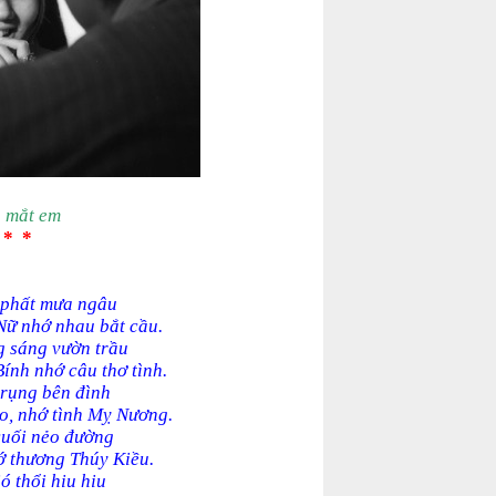
 mắt em
 * *
 phất mưa ngâu
ữ nhớ nhau bắt cầu.
 sáng vườn trầu
nh nhớ câu thơ tình.
rụng bên đình
o, nhớ tình Mỵ Nương.
uối nẻo đường
ớ thương Thúy Kiều.
ó thổi hiu hiu