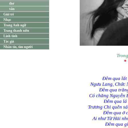
thơ
văn
Giải trí
Nhạc
Trang Anh ngữ
Trang thanh niên
Linh tinh
Tác giả
Nhắn tin, tìm người
Trong
*
Đêm qua lất
Ngưu Lang, Chức N
Đêm qua trăng
Có chăng Nguyễn Bí
Đêm qua lá 
Trương Chi quên sá
Đêm qua ở c
Ai như Từ Hải nh
Đêm qua gi