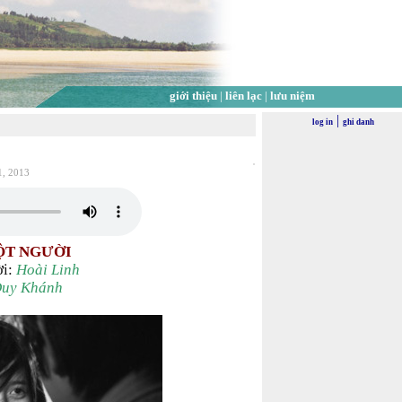
giới thiệu
|
liên lạc
|
lưu niệm
|
log in
ghi danh
1, 2013
ỘT NGƯỜI
ời:
Hoài Linh
uy Khánh