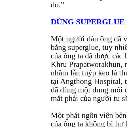
do.”
DÙNG SUPERGLUE
Một người đàn ông đã vô
bằng superglue, tuy nhi
của ông ta đã được các 
Khru Prapatworakhun, mộ
nhầm lẫn tuýp keo là th
tại Angthong Hospital,
đã dùng một dung môi đ
mắt phải của người tu sĩ
Một phát ngôn viên bệnh
của ông ta không bị hư 