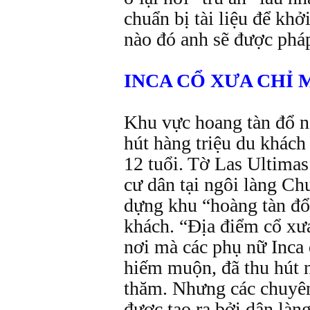
chuẩn bị tài liệu để kh
nào đó anh sẽ được pháp
INCA CỔ XƯA CHỈ M
Khu vực hoang tàn đổ ná
hút hàng triệu du khách
12 tuổi. Tờ Las Ultimas
cư dân tại ngôi làng Ch
dựng khu “hoàng tàn đổ 
khách. “Địa điểm cổ xưa
nơi mà các phụ nữ Inca 
hiếm muộn, đã thu hút n
thăm. Nhưng các chuyê
được tạo ra bởi dân làn