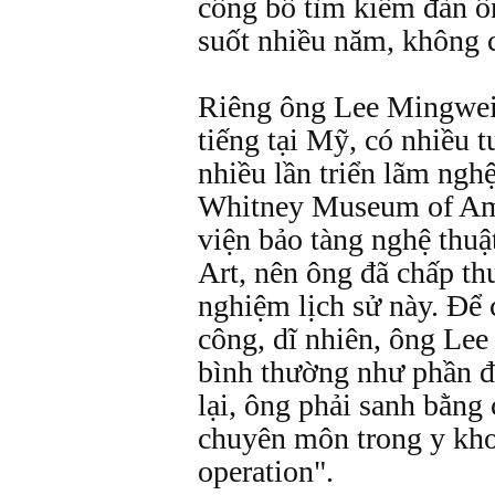
công bố tìm kiếm đàn ô
suốt nhiều năm, không 
Riêng ông Lee Mingwei,
tiếng tại Mỹ, có nhiều t
nhiều lần triển lãm ngh
Whitney Museum of Ame
viện bảo tàng nghệ thu
Art, nên ông đã chấp th
nghiệm lịch sử này. Để 
công, dĩ nhiên, ông Lee
bình thường như phần đô
lại, ông phải sanh bằng
chuyên môn trong y kho
operation".