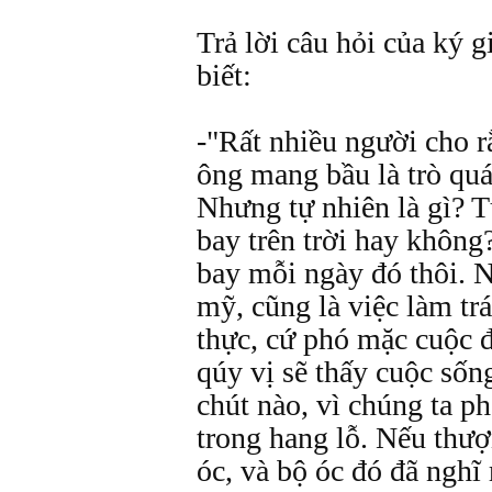
Trả lời câu hỏi của ký g
biết:
-"Rất nhiều người cho 
ông mang bầu là trò quái
Nhưng tự nhiên là gì? T
bay trên trời hay khôn
bay mỗi ngày đó thôi. N
mỹ, cũng là việc làm trá
thực, cứ phó mặc cuộc đ
qúy vị sẽ thấy cuộc sốn
chút nào, vì chúng ta ph
trong hang lỗ. Nếu thượ
óc, và bộ óc đó đã nghĩ