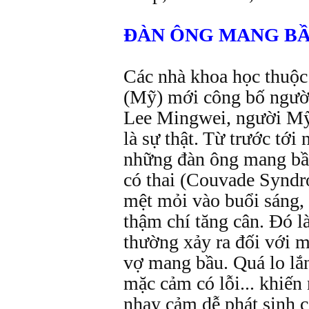
ĐÀN ÔNG MANG B
Các nhà khoa học thuộ
(Mỹ) mới công bố người
Lee Mingwei, người Mỹ
là sự thật. Từ trước tới
những đàn ông mang bầu
có thai (Couvade Syndr
mệt mỏi vào buổi sáng
thậm chí tăng cân. Đó l
thường xảy ra đối với m
vợ mang bầu. Quá lo lắ
mặc cảm có lỗi... khiế
nhạy cảm dễ phát sinh c