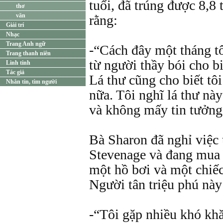
tuổi, đã trúng được 8,8
thơ
văn
rằng:
Giải trí
Nhạc
Trang Anh ngữ
-“Cách đây một tháng t
Trang thanh niên
từ người thầy bói cho biế
Linh tinh
Tác giả
Lá thư cũng cho biết tôi
Nhắn tin, tìm người
nữa. Tôi nghĩ lá thư này
và không mấy tin tưởng
Bà Sharon đã nghỉ việc 
Stevenage và đang mua 
một hồ bơi và một chiế
Người tân triệu phú này
-“Tôi gặp nhiều khó kh