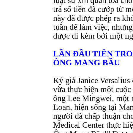
luật sư xin quan tòa cho
trả số tiền đã cướp từ m
này đã được phép ra kh
tuần để làm việc, nhưng
được đi kèm bởi một ngư
LẦN ĐẦU TIÊN TRO
ÔNG MANG BẦU
Ký giả Janice Versalius
vừa thực hiện một cuộc 
ông Lee Mingwei, một 
Loan, hiện sống tại Man
người đã chấp thuận c
Medical Center thực hi