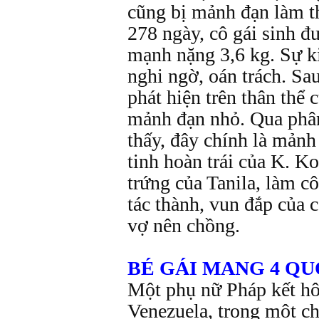
cũng bị mảnh đạn làm t
278 ngày, cô gái sinh đ
mạnh nặng 3,6 kg. Sự ki
nghi ngờ, oán trách. Sau
phát hiện trên thân thể 
mảnh đạn nhỏ. Qua phân
thấy, đây chính là mản
tinh hoàn trái của K. Ko
trứng của Tanila, làm c
tác thành, vun đắp của c
vợ nên chồng.
BÉ GÁI MANG 4 QU
Một phụ nữ Pháp kết hô
Venezuela, trong một ch