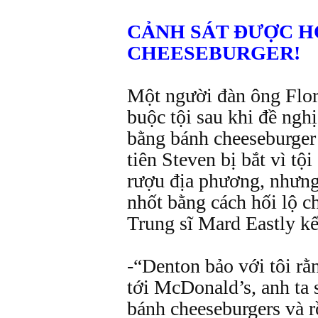
CẢNH SÁT ĐƯỢC H
CHEESEBURGER!
Một người đàn ông Flori
buộc tội sau khi đề nghị
bằng bánh cheeseburger
tiên Steven bị bắt vì tộ
rượu địa phương, nhưng 
nhốt bằng cách hối lộ c
Trung sĩ Mard Eastly kể
-“Denton bảo với tôi rằn
tới McDonald’s, anh ta 
bánh cheeseburgers và rồ