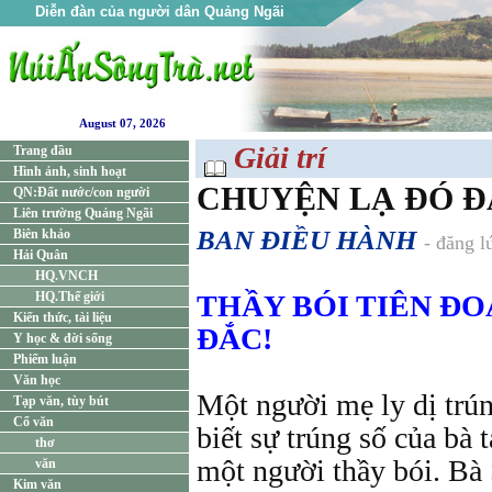
Diễn đàn của người dân Quảng Ngãi
August 07, 2026
Giải trí
Trang đầu
Hình ảnh, sinh hoạt
CHUYỆN LẠ ĐÓ Đ
QN:Đất nước/con người
Liên trường Quảng Ngãi
BAN ĐIỀU HÀNH
Biên khảo
- đăng l
Hải Quân
HQ.VNCH
HQ.Thế giới
THẦY BÓI TIÊN Đ
Kiến thức, tài liệu
ĐẮC!
Y học & đời sống
Phiếm luận
Văn học
Một người mẹ ly dị trún
Tạp văn, tùy bút
Cổ văn
biết sự trúng số của bà 
thơ
một người thầy bói. Bà
văn
Kim văn