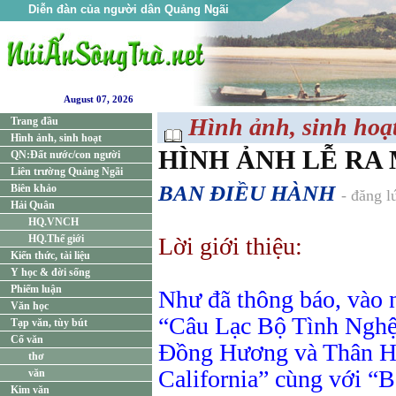
Diễn đàn của người dân Quảng Ngãi
August 07, 2026
Hình ảnh, sinh hoạ
Trang đầu
Hình ảnh, sinh hoạt
HÌNH ẢNH LỄ RA
QN:Đất nước/con người
Liên trường Quảng Ngãi
BAN ĐIỀU HÀNH
Biên khảo
- đăng l
Hải Quân
HQ.VNCH
HQ.Thế giới
Lời giới thiệu:
Kiến thức, tài liệu
Y học & đời sống
Phiếm luận
Như đã thông báo, vào 
Văn học
“Câu Lạc Bộ Tình Nghệ
Tạp văn, tùy bút
Cổ văn
Đồng Hương và Thân 
thơ
California” cùng với 
văn
Kim văn