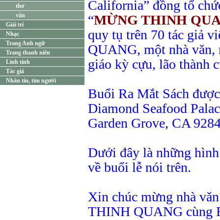
California” đồng tổ ch
thơ
văn
“
MỪNG THINH QUA
Giải trí
quy tụ trên 70 tác giả 
Nhạc
Trang Anh ngữ
QUANG, một nhà văn, n
Trang thanh niên
giáo kỳ cựu, lão thành 
Linh tinh
Tác giả
Nhắn tin, tìm người
Buổi Ra Mắt Sách được 
Diamond Seafood Palac
Garden Grove, CA 9284
Dưới đây là những hình
về buổi lễ nói trên.
Xin chúc mừng nhà văn
THINH QUANG cùng Ba