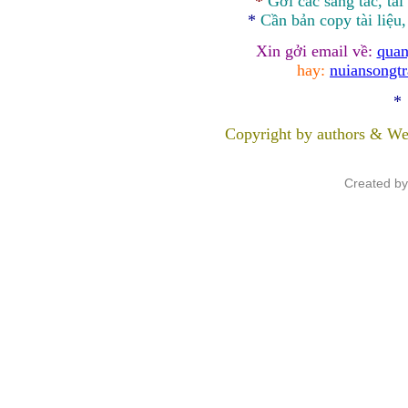
*
Gởi các sáng tác, tài
*
Cần bản
copy
tài liệu
Xin gởi email về:
quan
hay:
nuiansongt
*
Copyright by authors & We
Created b