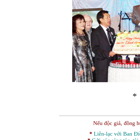
* 
Nếu độc giả, đồng 
*
Liên-lạc với Ban Đ