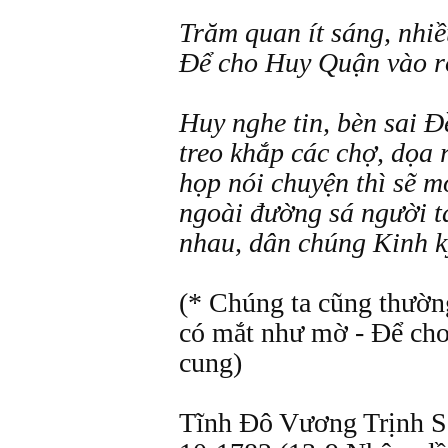
Trăm quan ít sáng, nhi
Để cho Huy Quận vào r
Huy nghe tin, bèn sai Đ
treo khắp các chợ, dọa
họp nói chuyện thì sẽ mó
ngoài đường sá người t
nhau, dân chúng Kinh 
(* Chúng ta cũng thườn
có mắt như mờ - Để ch
cung)
Tĩnh Đô Vương Trịnh Sâ