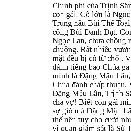
Chính phi của Trịnh Sâ
con gái. Cô lớn là Ngọ
Trung hầu Bùi Thế Toại,
công Bùi Danh Đạt. Con
Ngọc Lan, chưa chồng r
chuộng. Rất nhiều vươn
mặt đều bị cô từ chối.
đánh tiếng bảo Chúa gả
mình là Đặng Mậu Lân, 
Chúa đành chấp thuận. 
Đặng Mậu Lân, Trịnh Sâ
cha vợ! Biết con gái mì
sợ gió mà Đặng Mậu Lân
thế nên tuy cho cưới n
vị quan giám sát là Sử 