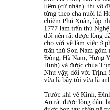
liêm (cử nhân), thi võ đ
từng theo cha nuôi là 
chiếm Phú Xuân, lập nh
1777 làm trấn thủ Nghệ
đói nên rất được lòng 
cho vời về làm việc ở 
trấn thủ Sơn Nam gồm 
Đông, Hà Nam, Hưng Y
Bình) và được chúa Trị
Như vậy, đối với Trịn
vừa là bầy tôi vừa là an
Trước khi về Kinh, Đìn
An rất được lòng dân, lạ
được bọn tay chân nể tr