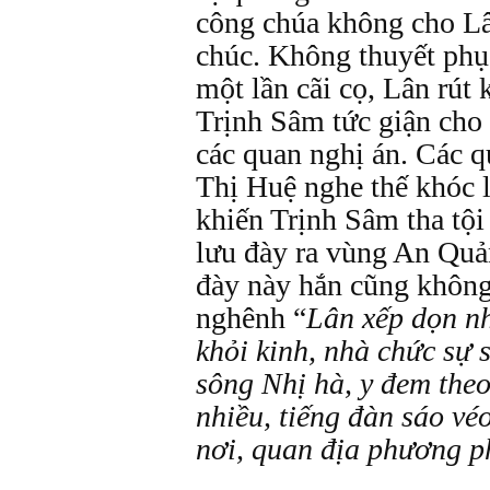
công chúa không cho Lâ
chúc. Không thuyết phụ
một lần cãi cọ, Lân rút
Trịnh Sâm tức giận cho 
các quan nghị án. Các q
Thị Huệ nghe thế khóc l
khiến Trịnh Sâm tha tội 
lưu đày ra vùng An Quả
đày này hắn cũng không
nghênh “
Lân xếp dọn nh
khỏi kinh, nhà chức sự 
sông Nhị hà, y đem theo
nhiều, tiếng đàn sáo vé
nơi, quan địa phương p