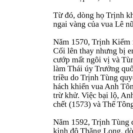
Từ đó, dòng họ Trịnh k
ngai vàng của vua Lê nữ
Năm 1570, Trịnh Kiểm m
Cối lên thay nhưng bị e
cướp mất ngôi vị và Tù
làm Thái úy Trưởng quố
triều do Trịnh Tùng quy
hách khiến vua Anh Tông
trừ khử. Việc bại lộ, A
chết (1573) và Thế Tông
Năm 1592, Trịnh Tùng d
kinh đô Thăng Long, dò