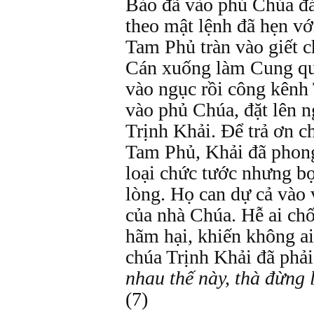
Bảo đã vào phủ Chúa đá
theo mật lệnh đã hẹn vớ
Tam Phủ tràn vào giết 
Cán xuống làm Cung qu
vào ngục rồi công kênh
vào phủ Chúa, đặt lên 
Trịnh Khải. Để trả ơn c
Tam Phủ, Khải đã phon
loại chức tước nhưng b
lòng. Họ can dự cả vào 
của nhà Chúa. Hễ ai chố
hãm hại, khiến không ai
chúa Trịnh Khải đã phải
nhau thế này, thà đừng
(7)