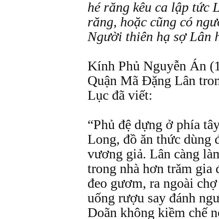
hé răng kêu ca lập tức 
răng, hoặc cũng có ngườ
Người thiên hạ sợ Lân 
Kính Phủ Nguyễn Án (1
Quận Mã Đặng Lân tro
Lục đã viết:
“Phủ đệ dựng ở phía tâ
Long, đồ ăn thức dùng 
vương giả. Lân càng làm
trong nhà hơn trăm gia
đeo gươm, ra ngoài chợ
uống rượu say đánh ngư
Doãn không kiềm chế nổ