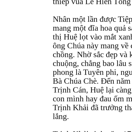
thiếp vua Lê Hiển Tông
Nhân một lần được Tiệp
mang một đĩa hoa quả s
thị Huệ lọt vào mắt xa
ông Chúa này mang về 
chồng. Nhờ sắc đẹp và 
chuộng, chẳng bao lâu 
phong là Tuyên phi, ngư
Bà Chúa Chè. Đến năm 
Trịnh Cán, Huệ lại càng
con mình hay đau ốm mà
Trịnh Khải đã trưởng th
lắng.