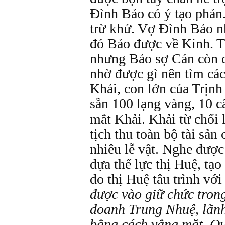
Đình Bảo có ý tạo phản
trừ khử. Vợ Đình Bảo nh
đó Bảo được về Kinh. T
nhưng Bảo sợ Cán còn 
nhờ được gì nên tìm các
Khải, con lớn của Trịn
sẵn 100 lạng vàng, 10 c
mắt Khải. Khải từ chối l
tịch thu toàn bộ tài sản
nhiêu lễ vật. Nghe được
dựa thế lực thị Huệ, tạ
do thị Huệ tâu trình vớ
được vào giữ chức tron
doanh Trung Nhuệ, lãn
bằng cách vắng mặt. Q