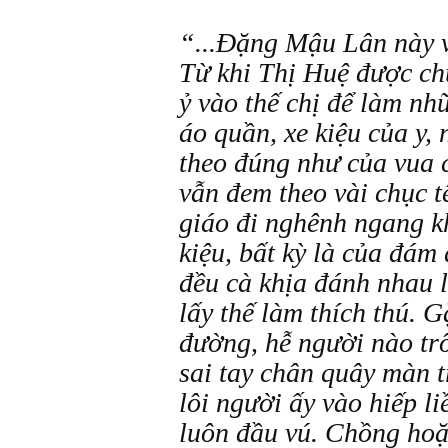
“...Đặng Mậu Lân này v
Từ khi Thị Huệ được ch
ỷ vào thế chị để làm nh
áo quần, xe kiệu của y, 
theo đúng như của vua 
vẫn đem theo vài chục t
giáo đi nghênh ngang k
kiệu, bất kỳ là của đá
đều cà khịa đánh nhau 
lấy thế làm thích thú. 
đường, hễ người nào trô
sai tay chân quây màn t
lôi người ấy vào hiếp l
luôn đầu vú. Chồng hoặ