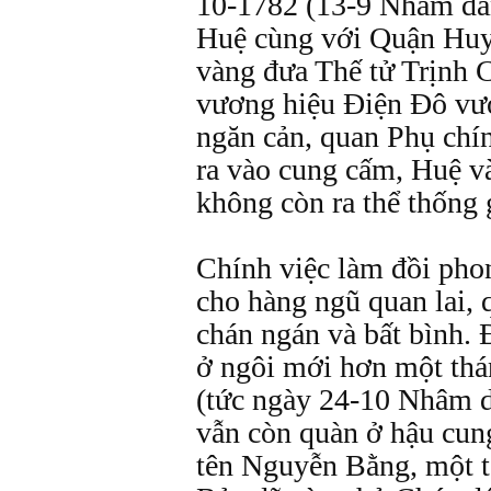
10-1782 (13-9 Nhâm dầ
Huệ cùng với Quận Huy
vàng đưa Thế tử Trịnh 
vương hiệu Điện Đô vư
ngăn cản, quan Phụ chí
ra vào cung cấm, Huệ v
không còn ra thể thống 
Chính việc làm đồi phon
cho hàng ngũ quan lai, 
chán ngán và bất bình.
ở ngôi mới hơn một thá
(tức ngày 24-10 Nhâm d
vẫn còn quàn ở hậu cun
tên Nguyễn Bằng, một tê