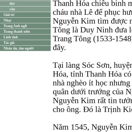
Thanh Hóa chiêu binh m
thơ
văn
cháu nhà Lê để phục h
Giải trí
Nguyễn Kim tìm được n
Nhạc
Trang Anh ngữ
Tông là Duy Ninh đưa l
Trang thanh niên
Trang Tông (1533-1548)
Linh tinh
Tác giả
đây.
Nhắn tin, tìm người
Tại làng Sóc Sơn, huyệ
Hóa, tỉnh Thanh Hóa có
nhà nghèo ít học nhưng 
quân dưới trướng của 
Nguyễn Kim rất tin tưở
cho ông. Đó là Trịnh K
Năm 1545, Nguyễn Kim 