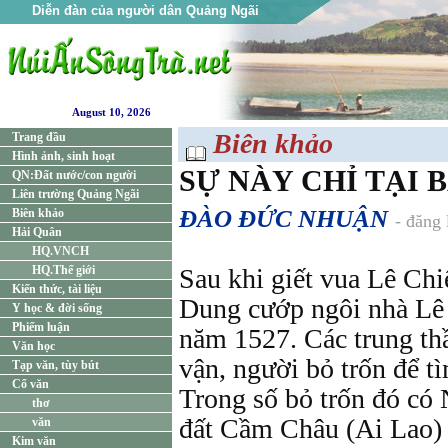
Diễn đàn của người dân Quảng Ngãi
August 10, 2026
Biên khảo
Trang đầu
Hình ảnh, sinh hoạt
SỰ NÀY CHỈ TẠI B
QN:Đất nước/con người
Liên trường Quảng Ngãi
ĐÀO ĐỨC NHUẬN
Biên khảo
- đăng
Hải Quân
HQ.VNCH
HQ.Thế giới
Sau khi giết vua Lê Ch
Kiến thức, tài liệu
Dung cướp ngôi nhà Lê
Y học & đời sống
Phiếm luận
năm 1527. Các trung thầ
Văn học
vận, người bỏ trốn để t
Tạp văn, tùy bút
Cổ văn
Trong số bỏ trốn đó có
thơ
đất Cầm Châu (Ai Lao) 
văn
Kim văn