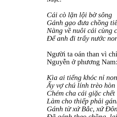
Cái cò lặn lội bờ sông
Gánh gạo đưa chồng tiế
Nàng về nuôi cái cùng 
Để anh đi trẩy nước n
Người ta oán than vì ch
Nguyễn ở phương Nam
Kìa ai tiếng khóc nỉ no
Ấy vợ chú lính trèo hò
Chém cha cái giặc chết
Làm cho thiếp phải gán
Gánh từ xứ Bắc, xứ Đô
Đã gánh theo chồng, lạ