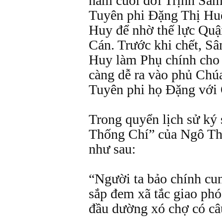
năm cuối đời Trịnh Sâm
Tuyên phi Đặng Thị Huệ
Huy để nhờ thế lực Quậ
Cán. Trước khi chết, S
Huy làm Phụ chính cho 
càng dễ ra vào phủ Chúa
Tuyên phi họ Đặng với 
Trong quyển lịch sử ký
Thống Chí” của Ngô Thì
như sau:
“Người ta bảo chính cun
sắp đem xã tắc giao ph
đầu dường xó chợ có câ