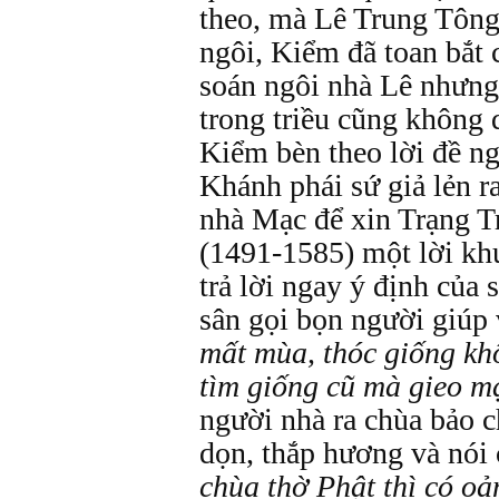
theo, mà Lê Trung Tông
ngôi, Kiểm đã toan bắ
soán ngôi nhà Lê nhưng
trong triều cũng không 
Kiểm bèn theo lời đề n
Khánh phái sứ giả lẻn r
nhà Mạc để xin Trạng 
(1491-1585) một lời kh
trả lời ngay ý định của 
sân gọi bọn người giúp 
mất mùa, thóc giống kh
tìm giống cũ mà gieo m
người nhà ra chùa bảo c
dọn, thắp hương và nói 
chùa thờ Phật thì có o