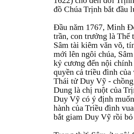
1622) cho đến đời Trịn
đồ Chúa Trịnh bắt đầu l
Đầu năm 1767, Minh Đô
trần, con trưởng là Thế 
Sâm tài kiêm văn võ, tí
mới lên ngôi chúa, Sâm 
kỷ cương đến nội chính
quyền cả triều đình của 
Thái tử Duy Vỹ - chồng
Dung là chị ruột của Tr
Duy Vỹ có ý định muốn 
hành của Triều đình vua
bắt giam Duy Vỹ rồi bỏ 