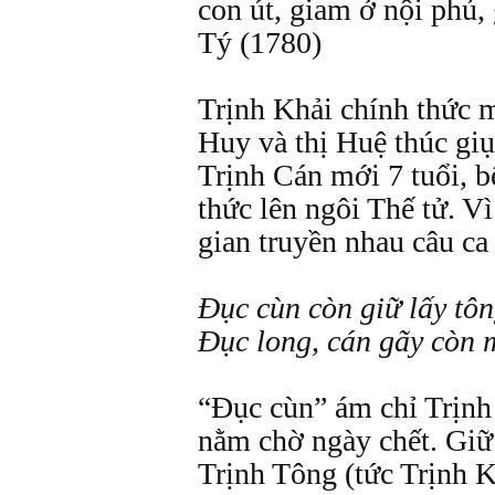
con út, giam ở nội phủ,
Tý (1780)
Trịnh Khải chính thức 
Huy và thị Huệ thúc gi
Trịnh Cán mới 7 tuổi, b
thức lên ngôi Thế tử. Vì
gian truyền nhau câu ca
Đục cùn còn giữ lấy tô
Đục long, cán gãy còn 
“Đục cùn” ám chỉ Trịn
nằm chờ ngày chết. Giữ 
Trịnh Tông (tức Trịnh 