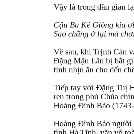
Vậy là trong dân gian l
Cậu Ba Kẻ Gióng kia ơi
Sao chẳng ở lại mà chơ
Về sau, khi Trịnh Cán v
Đặng Mậu Lân bị bắt g
tình nhịn ăn cho đến chế
Tiếp tay với Đặng Thị H
ren trong phủ Chúa chí
Hoàng Đình Bảo (1743-
Hoàng Đình Bảo người 
tỉnh Hà Tĩnh, văn võ toà