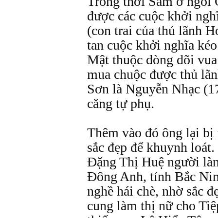
Trong thời Sâm ở ngôi 
được các cuộc khởi ng
(con trai của thủ lãnh 
tan cuộc khởi nghĩa ké
Mật thuộc dòng dõi vua 
mua chuộc được thủ lãn
Sơn là Nguyễn Nhạc (177
căng tự phụ.
Thêm vào đó ông lại bị
sắc đẹp để khuynh loát.
Đặng Thị Huệ người là
Đông Anh, tỉnh Bắc Ni
nghề hái chè, nhờ sắc 
cung làm thị nữ cho Tiệ