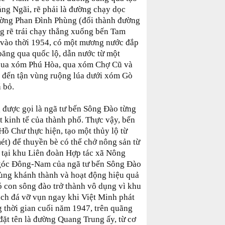
ảng Ngãi, rẽ phải là đường chạy dọc
ường Phan Đình Phùng (đổi thành đường
 rẽ trái chạy thẳng xuống bến Tam
vào thời 1954, có một mương nước đắp
băng qua quốc lộ, dẫn nước từ một
 qua xóm Phú Hòa, qua xóm Chợ Cũ và
 đến tận vùng ruộng lúa dưới xóm Gò
 bỏ.
g được gọi là ngã tư bến Sông Đào từng
ạt kinh tế của thành phố. Thực vậy, bến
Hồ Chư thực hiện, tạo một thủy lộ từ
t) để thuyền bè có thể chở nông sản từ
 tại khu Liên đoàn Hợp tác xã Nông
góc Đông-Nam của ngã tư bến Sông Đào
 cùng khánh thành và hoạt động hiệu quả
 con sông đào trở thành vô dụng vì khu
ạch đá vỡ vụn ngay khi Việt Minh phát
g thời gian cuối năm 1947, trên quãng
đặt tên là đường Quang Trung ấy, từ cơ