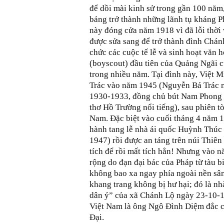
để dồi mài kinh sử trong gần 100 năm,
bảng trở thành những lãnh tụ kháng 
này đóng cửa năm 1918 vì đã lỗi thời 
được sửa sang để trở thành đình Chánh
chức các cuộc tế lễ và sinh hoạt văn
(boyscout) đầu tiên của Quảng Ngãi c
trong nhiều năm. Tại đình này, Việt 
Trác vào năm 1945 (Nguyễn Bá Trác n
1930-1933, đồng chủ bút Nam Phong T
thơ Hồ Trường nổi tiếng), sau phiên t
Nam. Đặc biệt vào cuối tháng 4 năm 1
hành tang lễ nhà ái quốc Huỳnh Thúc
1947) rồi được an táng trên núi Thiên 
tích để rồi mất tích hẳn! Nhưng vào 
rộng do đạn đại bác của Pháp từ tàu bi
không bao xa ngay phía ngoài nền sâ
khang trang không bị hư hại; đó là nh
dân ý” của xã Chánh Lộ ngày 23-10-
Việt Nam là ông Ngô Đình Diệm đắc c
Đại.