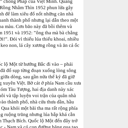
n” chống Pháp của Việt Minh. Quảng
ồi Rồng Nhâm Thìn 1952 phun lửa gây
nh để làm xiêu đổ nốt những căn nhà
uanh thành phố nhưng lại dẫn theo một
hoa màu. Cơn bão này đã bồi thêm và
năm 1951 và 1952: ”ông tha mà bà chẳng
ời!”. Đói vì thiếu lúa thiếu khoai, nhiều
i keo non, lá cây xương rồng và ăn cả ốc
ốc lộ Một từ hướng Bắc đi vào – phải
 đã đổ sụp từng đoạn xuống lòng sông
ơ giữa dòng, sau gần nửa thế kỷ đã giữ
ng xuyên Việt. Bờ cát ở phía Nam cầu xưa
 xóm Tàu Tượng, hai địa danh này xác
uôi và tập luyện voi trận của quân nhà
ào thành phố, nhà cửa thưa dần, hầu
. Qua khỏi một bãi tha ma rất rộng phía
ng ruộng trũng nhưng lúa bắp khá cằn
m Thạch Bích. Quốc lộ Một đến đây trở
c - Nam và có con đường băng qua tạo