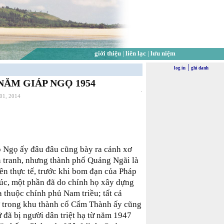
giới thiệu
|
liên lạc
|
lưu niệm
|
log in
ghi danh
ĂM GIÁP NGỌ 1954
 01, 2014
 Ngọ ấy đâu đâu cũng bày ra cảnh xơ
n tranh, nhưng thành phố Quảng Ngãi là
rên thực tế, trước khi bom đạn của Pháp
trúc, một phần đã do chính họ xây dựng
a thuộc chính phủ Nam triều; tất cả
ở trong khu thành cổ Cẩm Thành ấy cũng
ứ đã bị người dân triệt hạ từ năm 1947