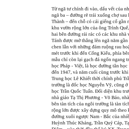
Từ ngã tư chính đi vào, dấu vết của n
ngã ba – đường rẽ trái xuống chợ sau
Thành – đến chỗ có cái giếng cổ gần 
khu vườn rộng lớn của ông Trình Quế
hai bên đường rải rác có các khu nhà
Tánh được mở thẳng lên ngã năm gần
chen lẫn với những đám ruộng rau ho
mét trước khi đến Cống Kiểu, phía bê
mẫu chỉ còn lại gạch đá ngổn ngang t
học Pháp - Việt, là học đường tân họ
đến 1947, và năm cuối cùng trước khi 
Trung học Lê Khiết thời chính phủ Tr
trường là đốc học Nguyễn Vỹ, cũng ở 
học Trần Quốc Tuấn. Đối diện khu tr
nhà giáo Tạ Thị Phương - Võ Bảo, nh
bên tàn tích của ngôi trường là tàn t
rộng lớn được xây dựng quy mô theo k
đường xuôi ngược Nam - Bắc của nhiều
Huỳnh Thúc Kháng, Trần Quý Cáp, Tạ