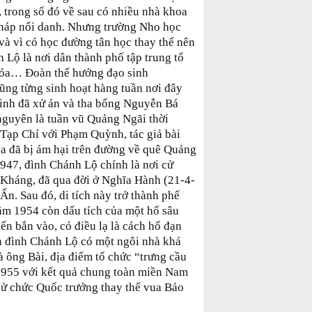
 trong số đó về sau có nhiều nhà khoa
Pháp nổi danh. Nhưng trường Nho học
và vì có học đường tân học thay thế nên
 Lộ là nơi dân thành phố tập trung tổ
 hóa… Đoàn thể hướng đạo sinh
ũng từng sinh hoạt hàng tuần nơi đây
Minh đã xử án và tha bổng Nguyễn Bá
guyên là tuần vũ Quảng Ngãi thời
ạp Chí với Phạm Quỳnh, tác giả bài
òa đã bị ám hại trên đường về quê Quảng
947, đình Chánh Lộ chính là nơi cử
 Kháng, đã qua đời ở Nghĩa Hành (21-4-
Ấn. Sau đó, di tích này trở thành phế
năm 1954 còn dấu tích của một hố sâu
ển bắn vào, có điều lạ là cách hố đạn
n đình Chánh Lộ có một ngôi nhà khá
à ông Bài, địa điểm tổ chức “trưng cầu
1955 với kết quả chung toàn miền Nam
ử chức Quốc trưởng thay thế vua Bảo