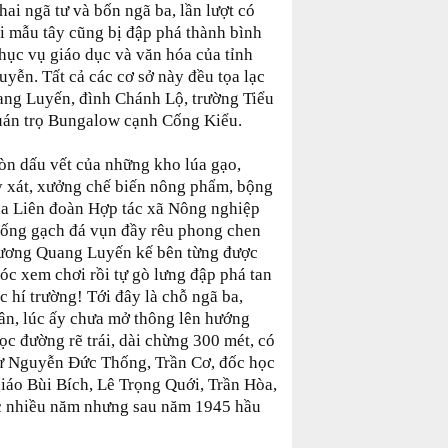
ai ngã tư và bốn ngã ba, lần lượt có
i mẫu tây cũng bị đập phá thành bình
phục vụ giáo dục và văn hóa của tỉnh
yễn. Tất cả các cơ sở này đều tọa lạc
ang Luyến, đình Chánh Lộ, trường Tiểu
 Quán trọ Bungalow cạnh Cống Kiểu.
òn dấu vết của những kho lúa gạo,
y xát, xưởng chế biến nông phẩm, bộng
a Liên đoàn Hợp tác xã Nông nghiệp
đống gạch đá vụn đầy rêu phong chen
Trương Quang Luyến kế bên từng được
óc xem chơi rồi tự gò lưng đập phá tan
 hí trường! Tới đây là chỗ ngã ba,
Vân, lúc ấy chưa mở thông lên hướng
c đường rẽ trái, dài chừng 300 mét, có
ư Nguyễn Đức Thống, Trần Cơ, đốc học
iáo Bùi Bích, Lê Trọng Quới, Trần Hòa,
ọc nhiều năm nhưng sau năm 1945 hầu