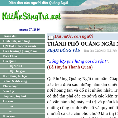
Diễn đàn của người dân Quảng Ngãi
August 07, 2026
Đất nước, con người
Trang đầu
Hình ảnh, sinh hoạt
THÀNH PHỐ QUẢNG NGÃI N
QN:Đất nước/con người
PHẠM ĐÔNG VĂN
Liên trường Quảng Ngãi
- đăng lúc 02:09:43 PM, Feb
Biên khảo
“
Sóng lớp phế hưng coi đã rộn!
”.
Hải Quân
HQ.VNCH
(
Bà Huyện Thanh Quan
)
HQ.Thế giới
Kiến thức, tài liệu
Quê hương Quảng Ngãi thời năm Giáp
Y học & đời sống
xác tiêu điều sau những năm dài chiế
Phiếm luận
nơi hoang tàn và đổ nát nhiều nhất. T
Văn học
có thể tàn phá các cơ sở và các kiến 
Tạp văn, tùy bút
Cổ văn
để vận hành bộ máy cai trị và phần ki
thơ
những công trình kiên cố và quy mô 
văn
như tất cả các căn phố chợ ở khu thị t
Kim văn