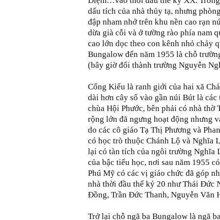
Diệm…vào thời đầu thế kỷ XX. Trong 
dấu tích của nhà thủy tạ, nhưng phòng
đập nham nhở trên khu nền cao rạn nứ
dừa già cỗi và ở tường rào phía nam q
cao lớn dọc theo con kênh nhỏ chảy q
Bungalow đến năm 1955 là chỗ trườn
(bây giờ đổi thành trường Nguyễn Ng
Cống Kiểu là ranh giới của hai xã Ch
dài hơn cây số vào gần núi Bút là các 
chùa Hội Phước, bên phải có nhà thờ 
rộng lớn đã ngưng hoạt động nhưng v
do các cô giáo Tạ Thị Phương và Phan
có học trò thuộc Chánh Lộ và Nghĩa 
lại có tàn tích của ngôi trường Nghĩa
của bậc tiểu học, nơi sau năm 1955 c
Phú Mỹ có các vị giáo chức đã góp nh
nhà thời đầu thế kỷ 20 như Thái Đức
Đồng, Trần Đức Thanh, Nguyễn Văn
Trở lại chỗ ngã ba Bungalow là ngã b