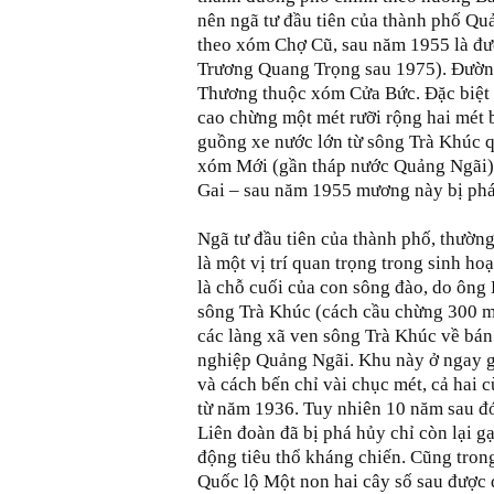
nên ngã tư đầu tiên của thành phố Qu
theo xóm Chợ Cũ, sau năm 1955 là đ
Trương Quang Trọng sau 1975). Đường
Thương thuộc xóm Cửa Bức. Đặc biệt 
cao chừng một mét rưỡi rộng hai mét 
guồng xe nước lớn từ sông Trà Khúc
xóm Mới (gần tháp nước Quảng Ngãi)
Gai – sau năm 1955 mương này bị phá
Ngã tư đầu tiên của thành phố, thườn
là một vị trí quan trọng trong sinh ho
là chỗ cuối của con sông đào, do ông 
sông Trà Khúc (cách cầu chừng 300 mé
các làng xã ven sông Trà Khúc về bán
nghiệp Quảng Ngãi. Khu này ở ngay 
và cách bến chỉ vài chục mét, cả hai
từ năm 1936. Tuy nhiên 10 năm sau đó
Liên đoàn đã bị phá hủy chỉ còn lại g
động tiêu thổ kháng chiến. Cũng tron
Quốc lộ Một non hai cây số sau được 