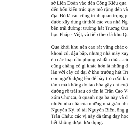
sở Liên Đoàn vào đến Cống Kiểu qua h
đến bốn kiến trúc quy mô rộng đến và
địa. Đó là các công trình quan trọng 
được xây dựng từ thời các vua nhà Ngu
bên trái đường: trường hát Trương Qu
học Pháp - Việt, và tiếp theo là khu
Qua khỏi khu nền cao rất vững chắc c
khoai củ, đậu bắp, những nhà máy xa
ép các loại dầu phụng và dầu dừa…củ
cũng chẳng có gì khác hơn là những 
lẫn với cây cỏ dại ở khu trường hát 
con người dựng lên để bày trò cười kh
tành mà không do tạo hóa gây chi cuộc
đường rẽ trái sau có tên là Trần Cao 
xóm Chợ Cũ, ở quanh ngã ba này và dọ
nhiều nhà cửa của những nhà giáo nh
Nguyễn Kỷ, tú tài Nguyễn Biên, ông g
Trần Châu; các vị này đã từng dạy h
hết không được lưu dụng.