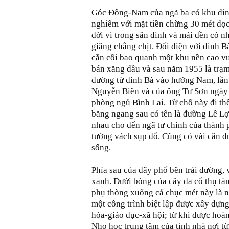
Góc Đông-Nam của ngã ba có khu dinh
nghiêm với mặt tiền chừng 30 mét dọc
đời vì trong sân dinh và mái đền có n
giăng chằng chịt. Đối diện với dinh Bà
cằn cỗi bao quanh một khu nền cao v
bán xăng dầu và sau năm 1955 là trạ
đường từ dinh Bà vào hướng Nam, lần
Nguyễn Biên và của ông Tư Sơn ngày t
phòng ngủ Bình Lai. Từ chỗ này đi th
băng ngang sau có tên là đường Lê Lợi
nhau cho đến ngã tư chính của thành 
tường vách sụp đổ. Cũng có vài căn đ
sống.
Phía sau của dãy phố bên trái đường, 
xanh. Dưới bóng của cây da cổ thụ tàn
phụ thòng xuống cả chục mét này là n
một công trình biệt lập được xây dựng
hóa-giáo dục-xã hội; từ khi được ho
Nho học trung tâm của tỉnh nhà nơi từ