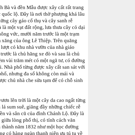
 Bà và đền Mẫu được xây cất rất trang
 quốc lộ. Đây là nơi thờ phượng khá lâu
hững cây gáo cổ thụ và cây sanh rễ
 là một vạt đất rộng, lưa thưa cây cỏ dại
uông vức, mười năm trước là một trạm
m xăng của ông Lê Thiệp. Trên quãng
 lượt có khu nhà vườn của nhà giáo
rước là chủ hãng xe đò và sau là chủ
êm vài trăm mét có một ngã tư, có đường
. Nhà phố từng được xây cất san sát với
phố, nhưng đa số không còn mái và
ược chủ nhà che sửa tạm để có chỗ sinh
vươn lên trời là một cây da cao ngất từng
 lá sum suê, giăng đầy những chiếc rễ
ền và sân cũ của đình Chánh Lộ. Đây là
 giữa lòng phố thị, có tính cách văn
àn thành năm 1832 như một học đường
ng có hàng ngàn thanh niên ưu tú tụ về