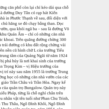
hững căn phố còn lại chỉ kéo dài qua chỗ
 là đường Duy Tân có rạp hát Kiến
nhà in Phước Thạnh về sau, đối diện với
, chủ hãng xe đò chạy bằng than. Dọc
 vườn, qua khỏi ngã ba – sau là đường Võ
 khu Quán Ấm – chỉ có những căn nhà
ặc khoai. Trên quãng đường chừng 300
n trái đường có khu đất rộng chừng vài
rên nền cũ hình chữ L của trường Tiểu
c trung tâm của Quảng Ngãi từ năm 1924
bị phá hủy là nơi khai sinh của trường
ần Trọng Kim – vị Hiệu trưởng của
vị trí này sau năm 1955 là trường Trung
ường học có những căn nhà vườn của các
à giáo Trần Châu và Trần Hòa. Ngay kế
ích của quán trọ Bungalow. Quán trọ này
iểu Pháp, từng là chỗ nghỉ chân trên
 nhân vật tên tuổi như Phan Chu Trinh,
 Thu Thâu, Ngô Đình Khôi, Ngô Đình