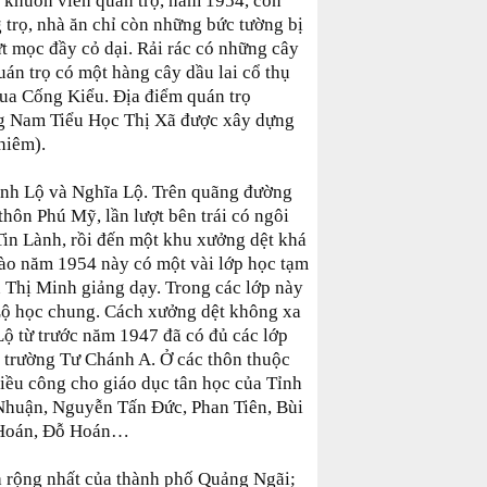
khuôn viên quán trọ, năm 1954, còn
 trọ, nhà ăn chỉ còn những bức tường bị
t mọc đầy cỏ dại. Rải rác có những cây
uán trọ có một hàng cây dầu lai cổ thụ
ua Cống Kiểu. Địa điểm quán trọ
g Nam Tiểu Học Thị Xã được xây dựng
hiêm).
ánh Lộ và Nghĩa Lộ. Trên quãng đường
thôn Phú Mỹ, lần lượt bên trái có ngôi
Tin Lành, rồi đến một khu xưởng dệt khá
ào năm 1954 này có một vài lớp học tạm
 Thị Minh giảng dạy. Trong các lớp này
Lộ học chung. Cách xưởng dệt không xa
 Lộ từ trước năm 1947 đã có đủ các lớp
ó trường Tư Chánh A. Ở các thôn thuộc
iều công cho giáo dục tân học của Tỉnh
 Nhuận, Nguyễn Tấn Đức, Phan Tiên, Bùi
 Hoán, Đỗ Hoán…
a rộng nhất của thành phố Quảng Ngãi;