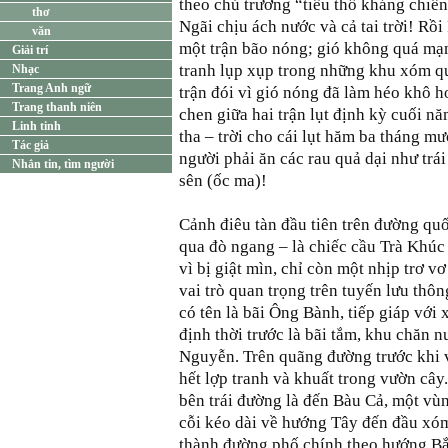
theo chủ trương “tiêu thổ kháng chiế
thơ
Ngãi chịu ách nước và cả tai trời! R
văn
một trận bão nóng; gió không quá mạ
Giải trí
tranh lụp xụp trong những khu xóm q
Nhạc
Trang Anh ngữ
trận đói vì gió nóng đã làm héo khô 
Trang thanh niên
chen giữa hai trận lụt định kỳ cuối 
Linh tinh
tha – trời cho cái lụt hăm ba tháng mư
Tác giả
người phải ăn các rau quả dại như trá
Nhắn tin, tìm người
sên (ốc ma)!
Cảnh điêu tàn đầu tiên trên đường qu
qua đò ngang – là chiếc cầu Trà Khúc
vì bị giật mìn, chỉ còn một nhịp trơ v
vai trò quan trọng trên tuyến lưu thô
có tên là bãi Ông Bành, tiếp giáp với
định thời trước là bãi tắm, khu chăn n
Nguyễn. Trên quãng đường trước khi v
hết lợp tranh và khuất trong vườn cây
bên trái đường là đến Bàu Cả, một vù
cỗi kéo dài về hướng Tây đến đầu xó
thành đường phố chính theo hướng Bắ