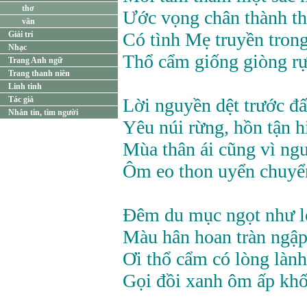
thơ
Ước vọng chân thành t
văn
Có tình Mẹ truyền trong
Giải trí
Nhạc
Thổ cẩm giống giòng rực
Trang Anh ngữ
Trang thanh niên
Linh tinh
Tác giả
Lời nguyền dệt trước đất
Nhắn tin, tìm người
Yêu núi rừng, hồn tận h
Mùa thân ái cũng vì ngư
Ôm eo thon uyển chuyể
Đêm du mục ngọt như l
Màu hân hoan tràn ngập
Ơi thổ cẩm có lòng lành
Gọi đồi xanh ôm ấp khối