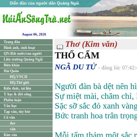
Diễn đàn của người dân Quảng Ngãi
August 06, 2026
Thơ (Kim văn)
Trang đầu
Hình ảnh, sinh hoạt
THỔ CẨM
QN:Đất nước/con người
Liên trường Quảng Ngãi
NGÃ DU TỬ
Biên khảo
- đăng lúc 07:42
Hải Quân
HQ.VNCH
HQ.Thế giới
Người đàn bà dệt nên h
Kiến thức, tài liệu
Sự miệt mài, chăm chỉ,
Y học & đời sống
Phiếm luận
Sặc sỡ sắc đỏ xanh vàng
Văn học
Tạp văn, tùy bút
Bức tranh hoa trân trọn
Cổ văn
thơ
văn
Mỗi tấm thảm một sắc m
Kim văn