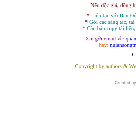
Nếu độc giả, đồng 
*
Liên-lạc với Ban Đ
*
Gởi các sáng tác, tài
*
Cần bản
copy
tài liệu
Xin gởi email về:
quan
hay:
nuiansongt
*
Copyright by authors & We
Created b