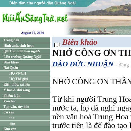
Diễn đàn của người dân Quảng Ngãi
August 07, 2026
Biên khảo
Trang đầu
Hình ảnh, sinh hoạt
NHỚ CÔNG ƠN T
QN:Đất nước/con người
Liên trường Quảng Ngãi
ĐÀO ĐỨC NHUẬN
Biên khảo
- đăng
Hải Quân
HQ.VNCH
HQ.Thế giới
NHỚ CÔNG ƠN THẦ
Kiến thức, tài liệu
Y học & đời sống
Phiếm luận
Từ khi người Trung Hoa 
Văn học
nước ta, họ đã nghĩ nga
Tạp văn, tùy bút
Cổ văn
nền văn hoá Trung Hoa 
thơ
trước tiên là để đào tạo
văn
Kim văn