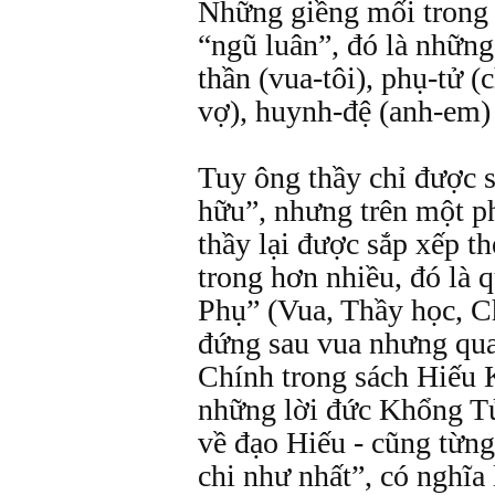
Những giềng mối trong 
“ngũ luân”, đó là những
thần (vua-tôi), phụ-tử 
vợ), huynh-đệ (anh-em) 
Tuy ông thầy chỉ được s
hữu”, nhưng trên một p
thầy lại được sắp xếp t
trong hơn nhiều, đó là
Phụ” (Vua, Thầy học, Ch
đứng sau vua nhưng qua
Chính trong sách Hiếu 
những lời đức Khổng Tử
về đạo Hiếu - cũng từng
chi như nhất”, có nghĩa 