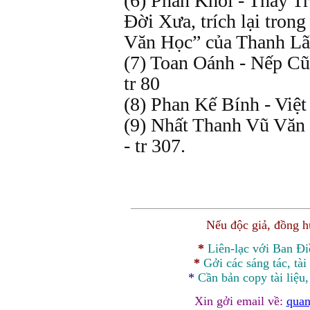
(6) Phan Khôi - Thầy T
Đời Xưa, trích lại tro
Văn Học” của Thanh Lãn
(7) Toan Oánh - Nếp C
tr 80
(8) Phan Kế Bính - Việ
(9) Nhất Thanh Vũ Văn 
- tr 307.
Nếu độc giả, đồng 
*
Liên-lạc với Ban Đ
*
Gởi các sáng tác, tài
*
Cần bản
copy
tài liệu
Xin gởi email về:
quan