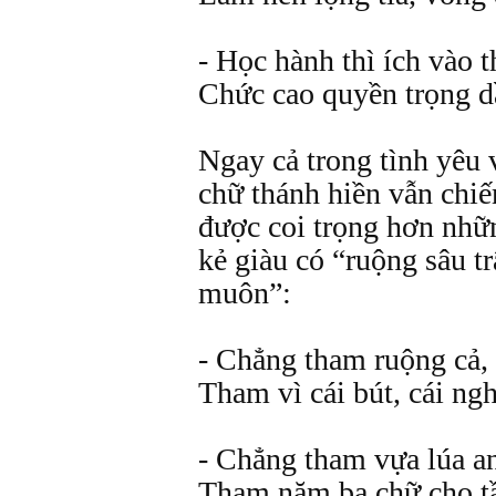
- Học hành thì ích vào 
Chức cao quyền trọng d
Ngay cả trong tình yêu 
chữ thánh hiền vẫn chi
được coi trọng hơn nhữ
kẻ giàu có “ruộng sâu tr
muôn”:
- Chẳng tham ruộng cả, 
Tham vì cái bút, cái ng
- Chẳng tham vựa lúa a
Tham năm ba chữ cho tầ