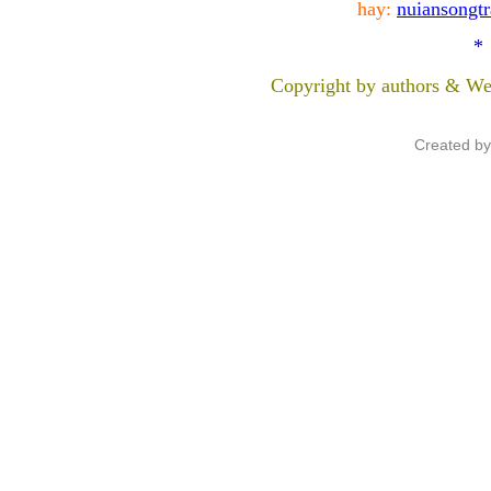
hay:
nuiansongt
*
Copyright by authors & We
Created b