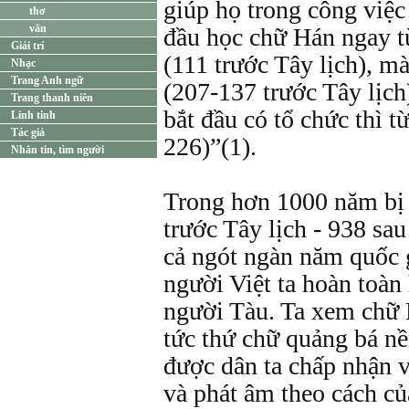
giúp họ trong công việc c
thơ
văn
đầu học chữ Hán ngay t
Giải trí
(111 trước Tây lịch), mà
Nhạc
Trang Anh ngữ
(207-137 trước Tây lịch
Trang thanh niên
bắt đầu có tổ chức thì t
Linh tinh
Tác giả
226)”(1).
Nhắn tin, tìm người
Trong hơn 1000 năm bị
trước Tây lịch - 938 sau
cả ngót ngàn năm quốc g
người Việt ta hoàn toàn
người Tàu. Ta xem chữ 
tức thứ chữ quảng bá n
được dân ta chấp nhận 
và phát âm theo cách củ