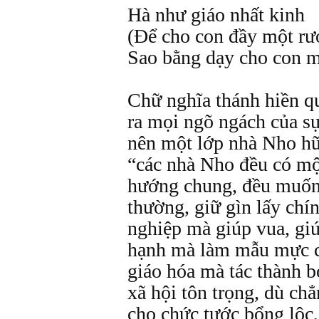
Hà như giáo nhất kinh
(Để cho con đầy một r
Sao bằng dạy cho con m
Chữ nghĩa thánh hiền qu
ra mọi ngõ ngách của sự
nên một lớp nhà Nho hữu
“các nhà Nho đều có mộ
hướng chung, đều muốn
thường, giữ gìn lấy chín
nghiệp mà giúp vua, gi
hạnh mà làm mẫu mực c
giáo hóa mà tác thành b
xã hội tôn trọng, dù ch
cho chức tước bổng lộc