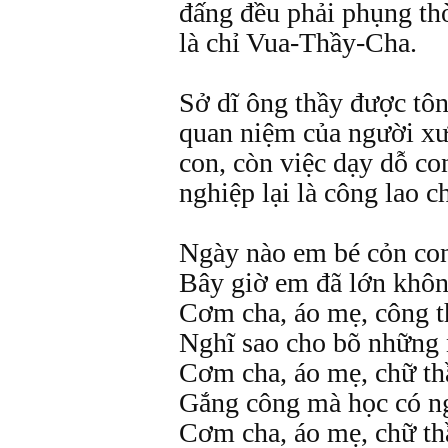
đấng đều phải phụng th
là chỉ Vua-Thầy-Cha.
Sở dĩ ông thầy được tôn
quan niệm của người xư
con, còn việc dạy dỗ co
nghiệp lại là công lao c
Ngày nào em bé cỏn co
Bây giờ em đã lớn khôn
Cơm cha, áo mẹ, công t
Nghĩ sao cho bõ những 
Cơm cha, áo mẹ, chữ th
Gắng công mà học có n
Cơm cha, áo mẹ, chữ th