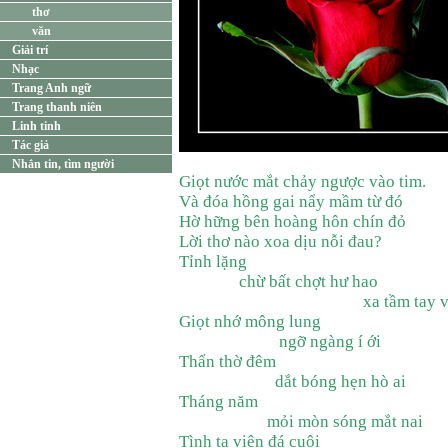
thơ
văn
Giải trí
Nhạc
Trang Anh ngữ
Trang thanh niên
Linh tinh
Tác giả
Nhắn tin, tìm người
Giọt nước mắt chảy ngược vào tim.
Và đóa hồng gai nẩy mầm từ đó
Hờ hững bên hoàng hôn chín đỏ
Lời thơ nào xoa dịu nỗi đau?
Tỉnh lặng
chừ bất chợt hư hao
xa tầm tay vớ
Giọt nhớ mông lung
ngỡ ngàng í ới
Thẩn thờ đêm
dắt bóng hẹn hò ai
Tháng năm
mỏi mòn sóng mắt nai
Tình ta viên đá cuội