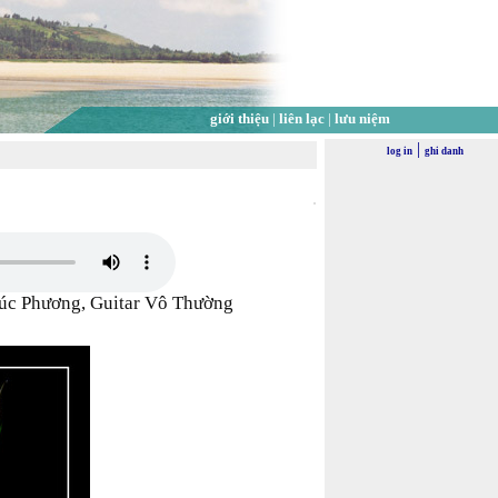
giới thiệu
|
liên lạc
|
lưu niệm
|
log in
ghi danh
c Phương, Guitar Vô Thường