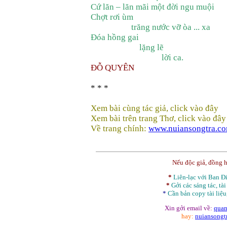
Cứ lăn – lăn mãi một đời ngu muội
Chợt rơi ùm
trăng nước vỡ òa ... xa
Đóa hồng gai
lặng lẽ
lời ca.
ĐỖ QUYÊN
* * *
Xem bài cùng tác giả, click vào đây
Xem bài trên trang Thơ, click vào đây
Về trang chính:
www.nuiansongtra.c
Nếu độc giả, đồng 
*
Liên-lạc với Ban 
*
Gởi các sáng tác, tài
*
Cần bản
copy
tài liệu
Xin gởi email về:
quan
hay:
nuiansong