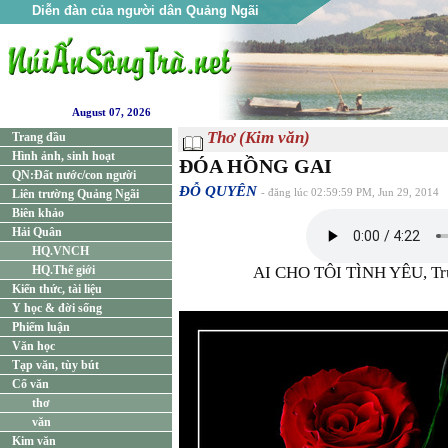
Diễn đàn của người dân Quảng Ngãi
August 07, 2026
Thơ (Kim văn)
Trang đầu
Hình ảnh, sinh hoạt
ĐÓA HỒNG GAI
QN:Đất nước/con người
ĐỖ QUYÊN
Liên trường Quảng Ngãi
- đăng lúc 02:59:59 PM, Jun 29, 2014
Biên khảo
Hải Quân
HQ.VNCH
AI CHO TÔI TÌNH YÊU, Trú
HQ.Thế giới
Kiến thức, tài liệu
Y học & đời sống
Phiếm luận
Văn học
Tạp văn, tùy bút
Cổ văn
thơ
văn
Kim văn