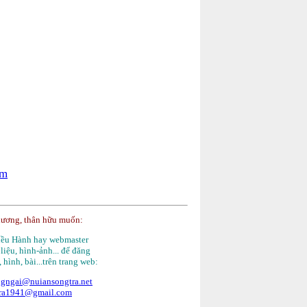
om
hương, thân hữu muốn:
Điều Hành hay webmaster
 liệu, hình-ảnh... để đăng
, hình, bài...trên trang web:
gngai@nuiansongtra.net
tra1941@gmail.com