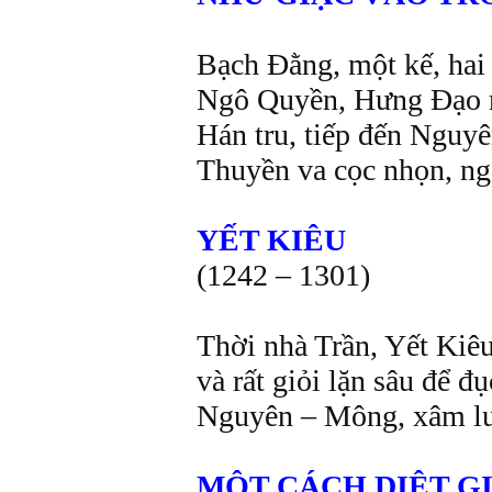
Bạch Đằng, một kế, hai
Ngô Quyền, Hưng Đạo r
Hán tru, tiếp đến Nguyê
Thuyền va cọc nhọn, ng
YẾT KIÊU
(1242 – 1301)
Thời nhà Trần, Yết Kiêu 
và rất giỏi lặn sâu để đ
Nguyên – Mông, xâm lượ
MỘT CÁCH DIỆT GI