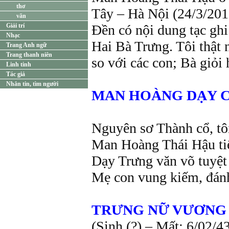
thơ
Tây – Hà Nội (24/3/2013)
văn
Giải trí
Đền có nội dung tạc gh
Nhạc
Hai Bà Trưng. Tôi thật n
Trang Anh ngữ
Trang thanh niên
so với các con; Bà giỏi
Linh tinh
Tác giả
Nhắn tin, tìm người
MAN HOÀNG DẠY 
Nguyên sơ Thành cổ, t
Man Hoàng Thái Hậu ti
Dạy Trưng văn võ tuyệt 
Mẹ con vung kiếm, đán
TRƯNG NỮ VƯƠNG 
(Sinh (?) – Mất: 6/02/4