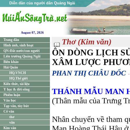
Diễn đàn của người dân Quảng Ngãi
August 07, 2026
Thơ (Kim văn)
Trang đầu
Hình ảnh, sinh hoạt
ÔN DÒNG LỊCH S
QN:Đất nước/con người
Liên trường Quảng Ngãi
XÂM LƯỢC PHƯƠ
Biên khảo
Hải Quân
PHAN THỊ CHÂU ĐỐC
HQ.VNCH
HQ.Thế giới
Kiến thức, tài liệu
THÁNH MẪU MAN H
Y học & đời sống
Phiếm luận
(Thân mẫu của Trưng Tr
Văn học
Tạp văn, tùy bút
Cổ văn
Nhân chuyến về tham qu
thơ
văn
Man Hoàng Thái Hậu ở
Kim văn