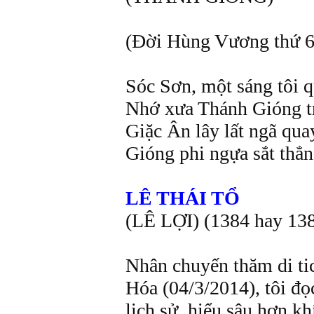
(Đời Hùng Vương thứ 6
Sóc Sơn, một sáng tôi 
Nhớ xưa Thánh Gióng t
Giặc Ân lây lất ngã qua
Gióng phi ngựa sắt thẳn
LÊ THÁI TỔ
(LÊ LỢI) (1384 hay 138
Nhân chuyến thăm di t
Hóa (04/3/2014), tôi đọ
lịch sử, hiểu sâu hơn khi