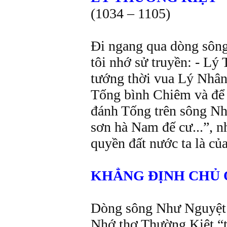
(1034 – 1105)
Đi ngang qua dòng sôn
tôi nhớ sử truyền: - Ly
tướng thời vua Lý Nhâ
Tống bình Chiêm và để la
đánh Tống trên sông N
sơn hà Nam đế cư...”, n
quyền đất nước ta là củ
KHẲNG ĐỊNH CHỦ
Dòng sông Như Nguyệt 
Nhớ thơ Thường Kiệt “t