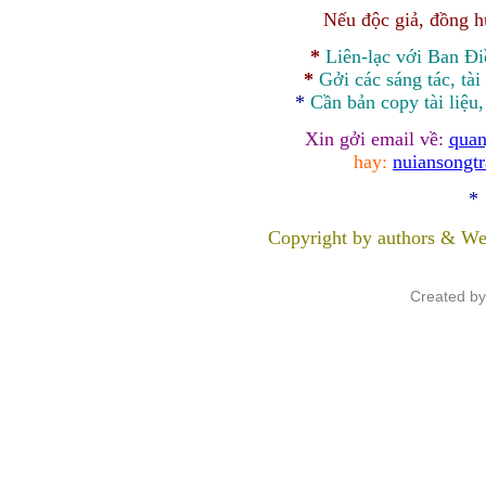
Nếu độc giả, đồng 
*
Liên-lạc với Ban Đ
*
Gởi các sáng tác, tài
*
Cần bản
copy
tài liệu
Xin gởi email về:
quan
hay:
nuiansongt
*
Copyright by authors & We
Created b