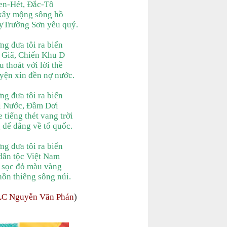
en-Hét, Đắc-Tô
 xây mộng sông hồ
yTrường Sơn yêu quý.
ừng đưa tôi ra biển
 Giã, Chiến Khu D
u thoát với lời thề
uyện xin đền nợ nước.
ừng đưa tôi ra biển
i Nước, Đầm Dơi
tiếng thét vang trời
để dâng về tổ quốc.
ừng đưa tôi ra biển
 dân tộc Việt Nam
a sọc đỏ màu vàng
hồn thiêng sông núi.
LC Nguyễn Văn Phán
)