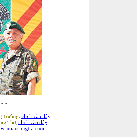
 * *
g Trường:
click vào đây
rang Thơ,
click vào đây
w.nuiansongtra.com