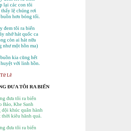
p lại các con tôi
 thấy lệ chúng rơi
buồn hơn bóng tối.
ãy đem tôi ra biển
ãy nhớ hát quốc ca
ông còn ai hát nữa
ng như một hồn ma)
i buồn kia cũng hết
 huyệt với linh hồn.
Tử Lê
NG ĐƯA TÔI RA BIỂN
ừng đưa tôi ra biển
o Bảo, Khe Sanh
 dội khúc quân hành
t thời kiêu hãnh quá.
ừng đưa tôi ra biển