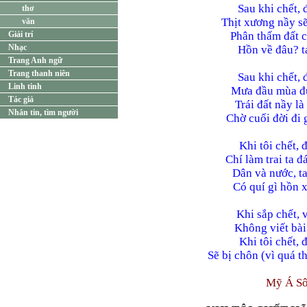
Sau khi chết, 
thơ
Thịt xương nầy s
văn
Giải trí
Phân thấm đất c
Nhạc
Hồn về đâu? ta
Trang Anh ngữ
Trang thanh niên
Sau khi chết, 
Linh tinh
Mưa đầu mùa đư
Tác giả
Trái đất nầy l
Nhắn tin, tìm người
Chờ cuối đời đi 
Khi tôi chết, 
Chí làm trai ta 
Dân và nước, t
Có quí gì hồn 
Khi sắp chết, v
Không viết bài
Khi tôi chết, 
Sẽ bị chôn (vì quá t
Mỹ Á Sô