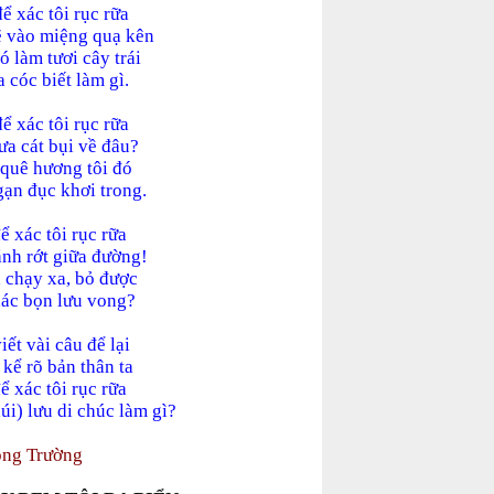
để xác tôi rục rữa
ẽ vào miệng quạ kên
ó làm tươi cây trái
 cóc biết làm gì.
để xác tôi rục rữa
a cát bụi về đâu?
à quê hương tôi đó
gạn đục khơi trong.
để xác tôi rục rữa
đánh rớt giữa đường!
a chạy xa, bỏ được
xác bọn lưu vong?
iết vài câu để lại
 kể rõ bản thân ta
để xác tôi rục rữa
húi) lưu di chúc làm gì?
ng Trường