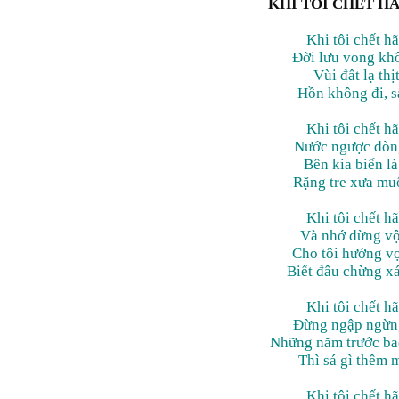
KHI TÔI CHẾT HÃ
Khi tôi chết h
Đời lưu vong kh
Vùi đất lạ th
Hồn không đi, s
Khi tôi chết h
Nước ngược dòng
Bên kia biển l
Rặng tre xưa muô
Khi tôi chết h
Và nhớ đừng vộ
Cho tôi hướng vọ
Biết đâu chừng xá
Khi tôi chết h
Đừng ngập ngừng
Những năm trước ba
Thì sá gì thêm 
Khi tôi chết h