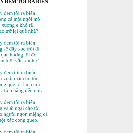
Y ĐEM TÔI RA BIỂN
ãy đem tôi ra biển
ông cả một ngôi mồ
ịt xương e khó rã
ao trở lại quê nhà?
ãy đem tôi ra biển
 sẽ đẩy xác trôi đi
à quê hương tôi đó
n tuổi vẫn xanh rì.
ãy đem tôi ra biển
i vuốt mắt cho tôi
ng quê tôi lần cuối
c tôi chẳng đến nơi.
ãy đem tôi ra biển
 và ái ngại cho tôi
o người ngon miệng cá
một xác cong queo.
ãy đem tôi ra biển