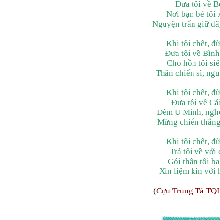
Đưa tôi về B
Nơi bạn bè tôi
Nguyện trấn giữ dã
Khi tôi chết, đ
Đưa tôi về Bình
Cho hồn tôi siê
Thân chiến sĩ, ng
Khi tôi chết, đ
Đưa tôi về Cá
Đêm U Minh, nghe 
Mừng chiến thắng 
Khi tôi chết, đ
Trả tôi về với
Gói thân tôi b
Xin liệm kín với 
(
Cựu Trung Tá TQ