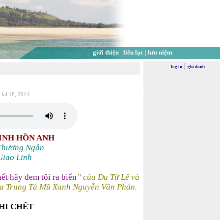
giới thiệu
|
liên lạc
|
lưu niệm
|
log in
ghi danh
 Jul 18, 2014
INH HỒN ANH
Thương Ngân
Giao Linh
hết hãy đem tôi ra biển
” của Du Tử Lê và
ủa Trung Tá Mũ Xanh Nguyễn Văn Phán.
HI CHẾT