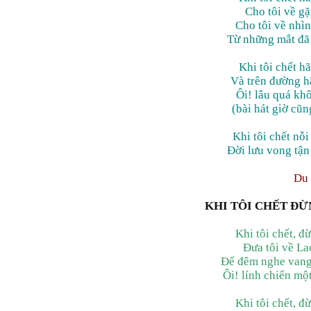
Cho tôi về gặ
Cho tôi về nhìn
Từ những mắt đã 
Khi tôi chết h
Và trên đường h
Ôi! lâu quá kh
(bài hát giờ cũ
Khi tôi chết nỗ
Đời lưu vong tận
Du 
KHI TÔI CHẾT ĐỪ
Khi tôi chết, đ
Đưa tôi về La
Để đêm nghe vang
Ôi! lính chiến mộ
Khi tôi chết, đ