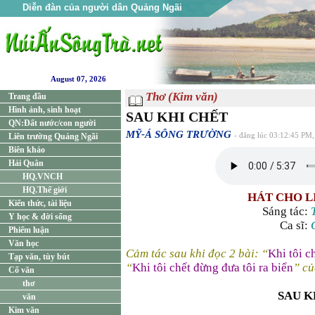
Diễn đàn của người dân Quảng Ngãi
August 07, 2026
Thơ (Kim văn)
Trang đầu
Hình ảnh, sinh hoạt
SAU KHI CHẾT
QN:Đất nước/con người
MỸ-Á SÔNG TRƯỜNG
Liên trường Quảng Ngãi
- đăng lúc 03:12:45 PM,
Biên khảo
Hải Quân
HQ.VNCH
HQ.Thế giới
HÁT CHO L
Kiến thức, tài liệu
Sáng tác:
Y học & đời sống
Ca sĩ:
Phiếm luận
Văn học
Cảm tác sau khi đọc 2 bài: “
Khi tôi c
Tạp văn, tùy bút
“
Khi tôi chết đừng đưa tôi ra biển
” c
Cổ văn
thơ
SAU K
văn
Kim văn