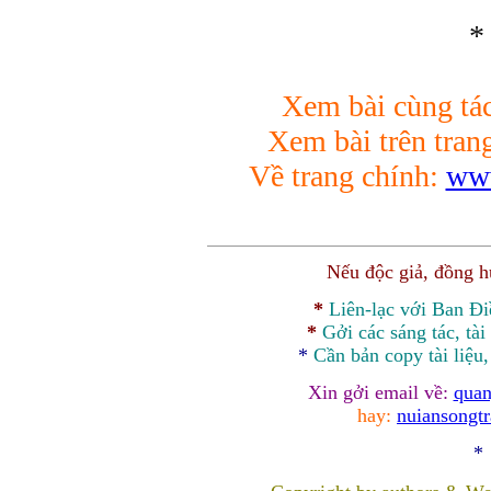
*
Xem bài cùng tác
Xem bài trên tran
Về trang chính:
www
Nếu độc giả, đồng 
*
Liên-lạc với Ban Đ
*
Gởi các sáng tác, tài
*
Cần bản
copy
tài liệu
Xin gởi email về:
quan
hay:
nuiansongt
*