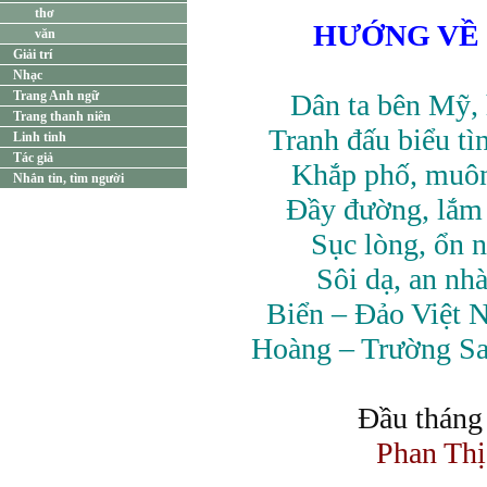
thơ
HƯỚNG VÊ
văn
Giải trí
Nhạc
Trang Anh ngữ
Dân ta bên Mỹ,
Trang thanh niên
Tranh đấu biểu ti
Linh tinh
Tác giả
Khắp phố, muôn 
Nhắn tin, tìm người
Đầy đường, lắm
Sục lòng, ổn 
Sôi dạ, an nha
Biển – Đảo Việt 
Hoàng – Trường Sa
Đầu thán
Phan Thi