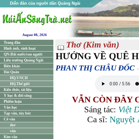
Diễn đàn của người dân Quảng Ngãi
August 08, 2026
Thơ (Kim văn)
Trang đầu
Hình ảnh, sinh hoạt
HƯỚNG VỀ QUÊ
QN:Đất nước/con người
Liên trường Quảng Ngãi
PHAN THỊ CHÂU ĐỐC
Biên khảo
Hải Quân
HQ.VNCH
HQ.Thế giới
Kiến thức, tài liệu
Y học & đời sống
VẪN CÒN ĐÂY 
Phiếm luận
Sáng tác:
Việt 
Văn học
Tạp văn, tùy bút
Ca sĩ:
Nguyệt 
Cổ văn
thơ
văn
Kim văn