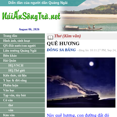
Diễn đàn của người dân Quảng Ngãi
August 06, 2026
Thơ (Kim văn)
Trang đầu
Hình ảnh, sinh hoạt
QUÊ HƯƠNG
QN:Đất nước/con người
ĐỒNG SA BĂNG
Liên trường Quảng Ngãi
- đăng lúc 10:11:27 PM, Sep 24
Biên khảo
Hải Quân
HQ.VNCH
HQ.Thế giới
Kiến thức, tài liệu
Y học & đời sống
Phiếm luận
Văn học
Tạp văn, tùy bút
Cổ văn
thơ
văn
Này quê hương, con đường đất đỏ
Kim văn