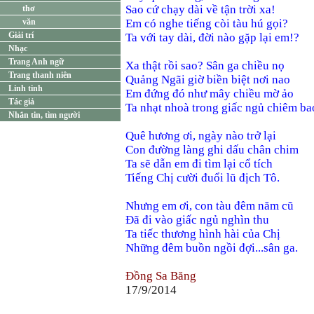
Sao cứ chạy dài về tận trời xa!
thơ
văn
Em có nghe tiếng còi tàu hú gọi?
Giải trí
Ta với tay dài, đời nào gặp lại em!?
Nhạc
Trang Anh ngữ
Xa thật rồi sao? Sân ga chiều nọ
Trang thanh niên
Quảng Ngãi giờ biền biệt nơi nao
Linh tinh
Em đứng đó như mây chiều mờ ảo
Tác giả
Ta nhạt nhoà trong giấc ngủ chiêm ba
Nhắn tin, tìm người
Quê hương ơi, ngày nào trở lại
Con đường làng ghi dấu chân chim
Ta sẽ dẫn em đi tìm lại cổ tích
Tiếng Chị cười đuổi lũ địch Tô.
Nhưng em ơi, con tàu đêm năm cũ
Đã đi vào giấc ngủ nghìn thu
Ta tiếc thương hình hài của Chị
Những đêm buồn ngồi đợi...sân ga.
Đồng Sa Băng
17/9/2014