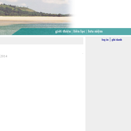
giới thiệu
|
liên lạc
|
lưu niệm
|
log in
ghi danh
, 2014