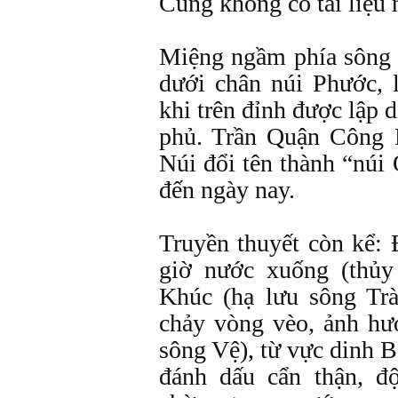
Cũng không có tài liệu n
Miệng ngầm phía sông 
dưới chân núi Phước,
khi trên đỉnh được lập 
phủ. Trần Quận Công 
Núi đổi tên thành “núi
đến ngày nay.
Truyền thuyết còn kể: 
giờ nước xuống (thủy 
Khúc (hạ lưu sông Tr
chảy vòng vèo, ảnh hư
sông Vệ), từ vực dinh B
đánh dấu cẩn thận, đ