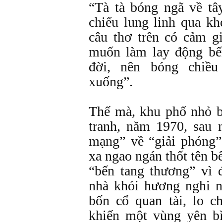
“Tà tà bóng ngã về tâ
chiếu lung linh qua khe
câu thơ trên có cảm g
muốn làm lay động bế
đời, nên bóng chiề
xuống”.
Thế mà, khu phố nhỏ b
tranh, năm 1970, sau
mạng” về “giải phóng”
xa ngao ngán thốt tên 
“bến tang thương” vì 
nhà khói hương nghi n
bốn cổ quan tài, lo c
khiến một vùng yên b