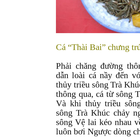
Cá “Thài Bai” chưng tr
Phải chăng đường thô
dẫn loài cá nầy đến v
thủy triều sông Trà Kh
thông qua, cá từ sông 
Và khi thủy triều sôn
sông Trà Khúc chảy n
sông Vệ lai kéo nhau v
luôn bơi Ngược dòng ch