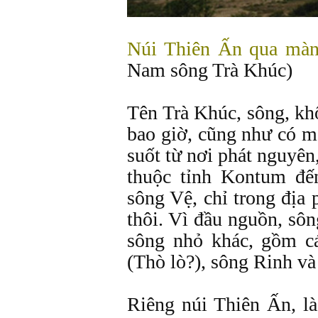
Núi Thiên Ấn qua mà
Nam sông Trà Khúc)
Tên Trà Khúc, sông, khô
bao giờ, cũng như có m
suốt từ nơi phát nguyê
thuộc tỉnh Kontum đế
sông Vệ, chỉ trong địa
thôi. Vì đầu nguồn, sô
sông nhỏ khác, gồm c
(Thò lò?), sông Rinh và
Riêng núi Thiên Ấn, l