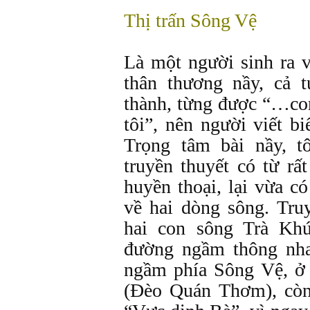
Thị trấn Sông Vệ
Là một người sinh ra 
thân thương nầy, cả t
thành, từng được “…co
tôi”, nên người viết b
Trọng tâm bài nầy, 
truyền thuyết có từ rấ
huyền thoại, lại vừa c
về hai dòng sông. Tru
hai con sông Trà Kh
đường ngầm thông nha
ngầm phía Sông Vệ, ở
(Đèo Quán Thơm), còn