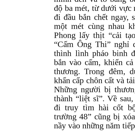
độ ba mét, từ dưới vực
đi đầu bắn chết ngay, 
một mét cùng nhau k
Phong lấy thịt “cải tạ
“Cấm Ông Thi” nghỉ 
thình lình pháo binh
bắn vào cấm, khiến cả
thương. Trong đêm, d
khẩn cấp chôn cất và tả
Những người bị thương
thành “liệt sĩ”. Về sau
đi truy tìm hài cốt b
trường 48” cũng bị xóa
nầy vào những năm tiếp 