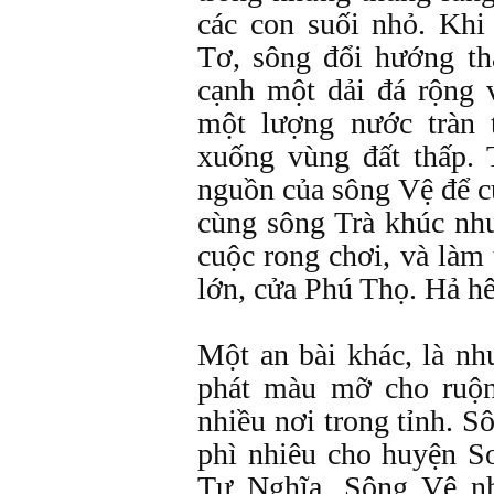
các con suối nhỏ. Kh
Tơ, sông đổi hướng t
cạnh một dải đá rộng v
một lượng nước tràn 
xuống vùng đất thấp.
nguồn của sông Vệ để c
cùng sông Trà khúc nh
cuộc rong chơi, và làm
lớn, cửa Phú Thọ. Hả hê
Một an bài khác, là nh
phát màu mỡ cho ruộ
nhiều nơi trong tỉnh. 
phì nhiêu cho huyện S
Tư Nghĩa. Sông Vệ n