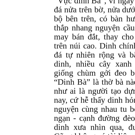
“Vực dinh Bà”, vì ngay
đá nửa trên bờ, nửa dư
bộ bên trên, có bàn h
thắp nhang nguyện cầu
may bán đắt, thay cho
trên núi cao. Dinh chí
đá tự nhiên rộng và 
dinh, nhiều cây xanh
giống chùm gởi đeo b
“Dinh Bà” là thờ bà nà
như ai là người tạo dự
nay, cứ hễ thấy dinh hỏ
nguyện cùng nhau tu bổ
ngạn - cạnh đường đè
dinh xưa nhìn qua, đ