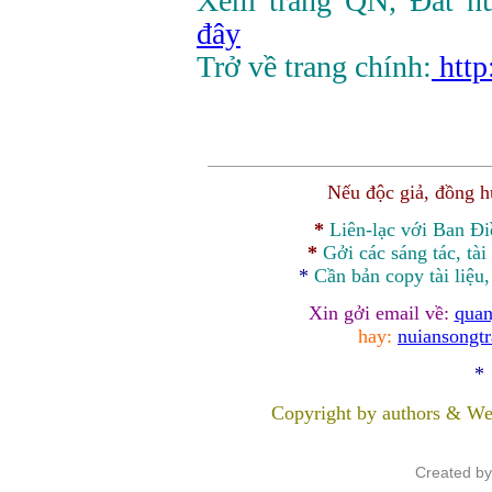
Xem trang QN, Đất n
đây
Trở về trang chính:
http
Nếu độc giả, đồng 
*
Liên-lạc với Ban Đ
*
Gởi các sáng tác, tài
*
Cần bản
copy
tài liệu
Xin gởi email về:
quan
hay:
nuiansongt
*
Copyright by authors & We
Created b