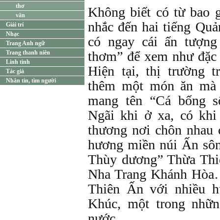
thơ
Không biết có từ bao 
văn
nhắc đến hai tiếng Qu
Giải trí
Nhạc
có ngay cái ấn tượng
Trang Anh ngữ
thơm” để xem như đặc 
Trang thanh niên
Linh tinh
Hiện tại, thị trường 
Tác giả
Nhắn tin, tìm người
thêm một món ăn mà 
mang tên “Cá bống s
Ngãi khi ở xa, có khi
thương nơi chôn nhau 
hương miền núi Ấn sôn
Thùy dương” Thừa Thiê
Nha Trang Khánh Hòa…
Thiên Ấn với nhiều h
Khúc, một trong nhữn
nước.