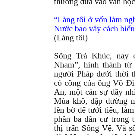
thương đưa vào văn học
“Làng tôi ở vốn làm ngh
Nước bao vây cách biển
(Làng tôi)
Sông Trà Khúc, nay 
Nham”, hình thành từ 
người Pháp dưới thời t
có công của ông Võ Đì
An, một cán sự đầy nh
Mùa khô, đập dường n
lên bờ để tưới tiêu, là
phần ba dân cư trong 
thị trấn Sông Vệ. Và s