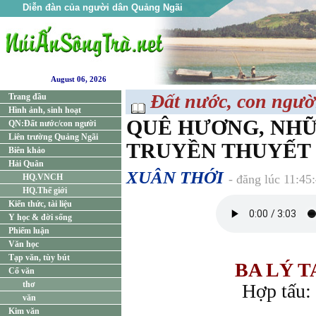
Diễn đàn của người dân Quảng Ngãi
August 06, 2026
Đất nước, con ngườ
Trang đầu
Hình ảnh, sinh hoạt
QUÊ HƯƠNG, NH
QN:Đất nước/con người
Liên trường Quảng Ngãi
TRUYỀN THUYẾT 
Biên khảo
Hải Quân
XUÂN THỚI
HQ.VNCH
- đăng lúc 11:4
HQ.Thế giới
Kiến thức, tài liệu
Y học & đời sống
Phiếm luận
Văn học
Tạp văn, tùy bút
BA LÝ T
Cổ văn
thơ
Hợp tấu:
văn
Kim văn