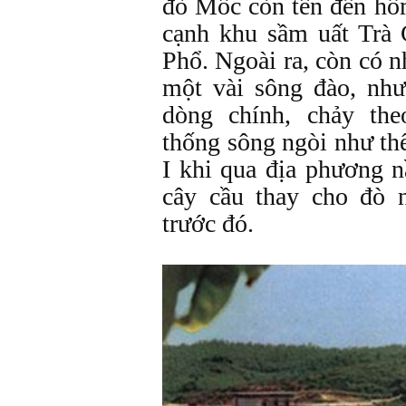
đò Mốc còn tên đến hô
cạnh khu sầm uất Trà
Phổ. Ngoài ra, còn có n
một vài sông đào, nh
dòng chính, chảy th
thống sông ngòi như th
I khi qua địa phương n
cây cầu thay cho đò 
trước đó.