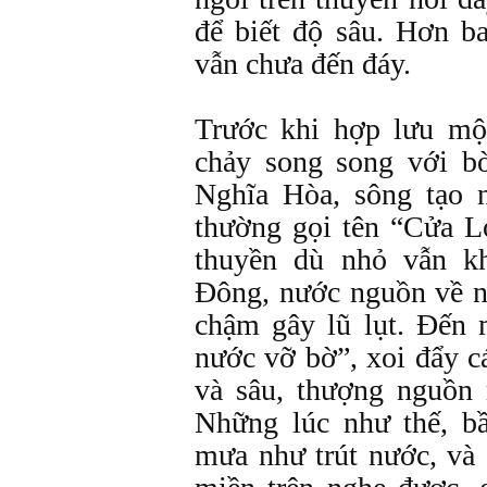
để biết độ sâu. Hơn b
vẫn chưa đến đáy.
Trước khi hợp lưu mộ
chảy song song với b
Nghĩa Hòa, sông tạo 
thường gọi tên “Cửa 
thuyền dù nhỏ vẫn k
Đông, nước nguồn về n
chậm gây lũ lụt. Đến 
nước vỡ bờ”, xoi đẩy cá
và sâu, thượng nguồn
Những lúc như thế, b
mưa như trút nước, và 