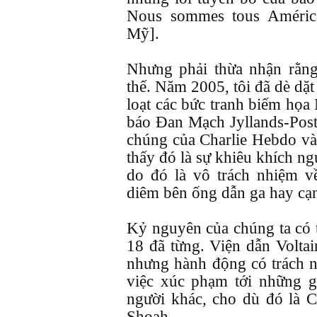
Nous sommes tous América
Mỹ].
Nhưng phải thừa nhận rằng
thế. Năm 2005, tôi đã dè dặt
loạt các bức tranh biếm họa
báo Đan Mạch Jyllands-Poste
chúng của Charlie Hebdo và
thấy đó là sự khiêu khích ng
do đó là vô trách nhiệm v
diêm bên ống dẫn ga hay cạ
Kỷ nguyên của chúng ta có t
18 đã từng. Viện dẫn Voltair
nhưng hành động có trách n
việc xúc phạm tới những gì
người khác, cho dù đó là 
Shoah.