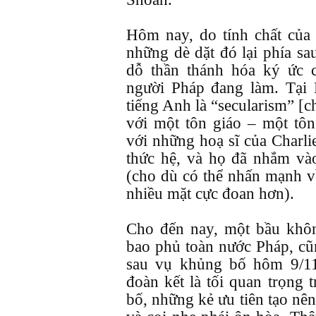
Hôm nay, do tính chất của 
những dè dặt đó lại phía sa
dỗ thần thánh hóa ký ức 
người Pháp đang làm. Tại Ph
tiếng Anh là “secularism” [c
với một tôn giáo – một tô
với những hoạ sĩ của Charli
thức hệ, và họ đã nhắm vào
(cho dù có thể nhấn mạnh về
nhiều mặt cực đoan hơn).
Cho đến nay, một bầu khôn
bao phủ toàn nước Pháp, c
sau vụ khủng bố hôm 9/11.
đoàn kết là tối quan trọng
bố, những kẻ ưu tiên tạo nên