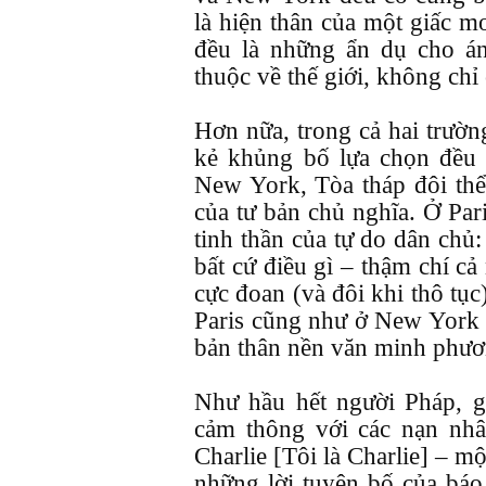
là hiện thân của một giấc m
đều là những ẩn dụ cho án
thuộc về thế giới, không chỉ
Hơn nữa, trong cả hai trườ
kẻ khủng bố lựa chọn đều 
New York, Tòa tháp đôi thể
của tư bản chủ nghĩa. Ở Par
tinh thần của tự do dân chủ:
bất cứ điều gì – thậm chí c
cực đoan (và đôi khi thô tụ
Paris cũng như ở New York r
bản thân nền văn minh phươ
Như hầu hết người Pháp, g
cảm thông với các nạn nhân
Charlie [Tôi là Charlie] – m
những lời tuyên bố của bá