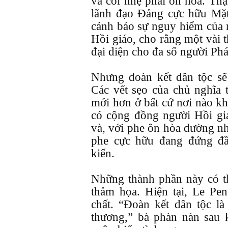
và coi nhẹ phái ôn hòa. Thậ
lãnh đạo Đảng cực hữu Mặt
cảnh báo sự nguy hiểm của
Hồi giáo, cho rằng một vài t
đại diện cho đa số người Phá
Nhưng đoàn kết dân tộc sẽ
Các vết sẹo của chủ nghĩa 
mới hơn ở bất cứ nơi nào kh
có cộng đồng người Hồi giá
và, với phe ôn hòa dường nh
phe cực hữu đang đứng đầ
kiến.
Những thành phần này có t
thảm họa. Hiện tại, Le Pe
chất. “Đoàn kết dân tộc là
thương,” bà phàn nàn sau