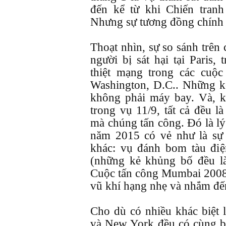
đến kể từ khi Chiến tranh
Nhưng sự tương đồng chính 
Thoạt nhìn, sự so sánh trên
người bị sát hại tại Paris,
thiệt mạng trong các cuộ
Washington, D.C.. Những k
không phải máy bay. Và, 
trong vụ 11/9, tất cả đều l
mà chúng tấn công. Đó là lý 
năm 2015 có vẻ như là sự 
khác: vụ đánh bom tàu đ
(những kẻ khủng bố đều l
Cuộc tấn công Mumbai 2008
vũ khí hạng nhẹ và nhắm đến
Cho dù có nhiều khác biệt l
và New York đều có cùng bả