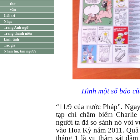
thơ
văn
Giải trí
Nhạc
Trang Anh ngữ
Trang thanh niên
Linh tinh
Tác giả
Nhắn tin, tìm người
Hình một số báo củ
“11/9 của nước Pháp”. Ngay 
tạp chí châm biếm Charlie
người ta đã so sánh nó với 
vào Hoa Kỳ năm 2011. Quả 
tháng 1 là vụ thảm sát đẫm