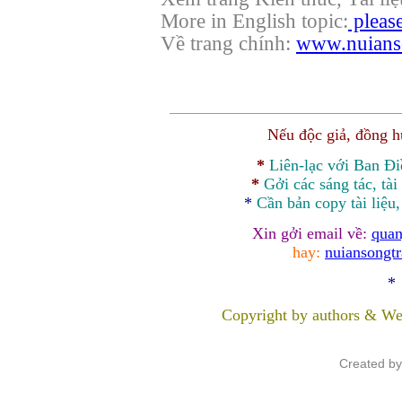
More in English topic:
please
Về trang chính:
www.nuianso
Nếu độc giả, đồng 
*
Liên-lạc với Ban Đ
*
Gởi các sáng tác, tài
*
Cần bản
copy
tài liệu
Xin gởi email về:
quan
hay:
nuiansongt
*
Copyright by authors & We
Created b