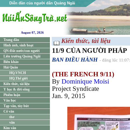
Diễn đàn của người dân Quảng Ngãi
August 07, 2026
Kiến thức, tài liệu
Trang đầu
Hình ảnh, sinh hoạt
11/9 CỦA NGƯỜI PHÁP
QN:Đất nước/con người
Liên trường Quảng Ngãi
BAN ĐIỀU HÀNH
- đăng lúc 11:07
Biên khảo
Hải Quân
(THE FRENCH 9/11)
HQ.VNCH
HQ.Thế giới
By
Dominique Moisi
Kiến thức, tài liệu
Project Syndicate
Y học & đời sống
Jan. 9, 2015
Phiếm luận
Văn học
Tạp văn, tùy bút
Cổ văn
thơ
văn
Kim văn