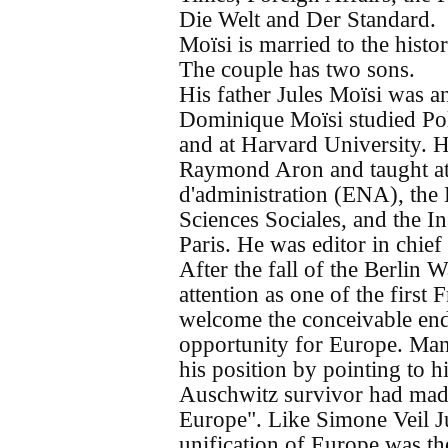
Die Welt and Der Standard.
Moïsi is married to the histo
The couple has two sons.
His father Jules Moïsi was a
Dominique Moïsi studied Poli
and at Harvard University. H
Raymond Aron and taught at 
d'administration (ENA), the
Sciences Sociales, and the In
Paris. He was editor in chief
After the fall of the Berlin 
attention as one of the first
welcome the conceivable end
opportunity for Europe. Man
his position by pointing to h
Auschwitz survivor had made
Europe". Like Simone Veil Ju
unification of Europe was t