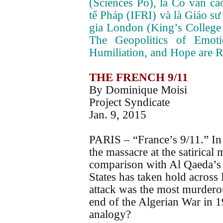
(Sciences Po), là Cố vấn c
tế Pháp (IFRI) và là Giáo sư
gia London (King’s College
The Geopolitics of Emot
Humiliation, and Hope are R
THE FRENCH 9/11
By Dominique Moisi
Project Syndicate
Jan. 9, 2015
PARIS – “France’s 9/11.” In
the massacre at the satirical
comparison with Al Qaeda’s 
States has taken hold across
attack was the most murdero
end of the Algerian War in 1
analogy?