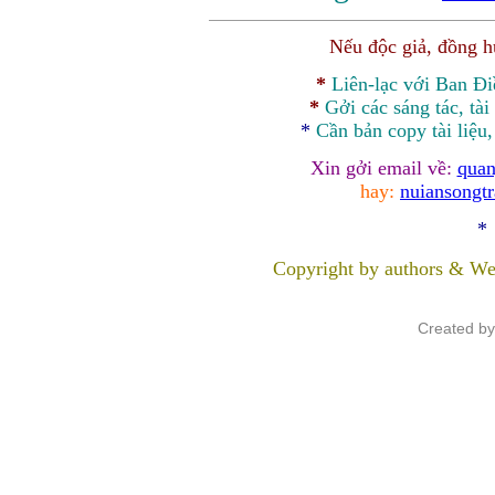
Nếu độc giả, đồng 
*
Liên-lạc với Ban Đ
*
Gởi các sáng tác, tài
*
Cần bản
copy
tài liệu
Xin gởi email về:
quan
hay:
nuiansongt
*
Copyright by authors & We
Created b