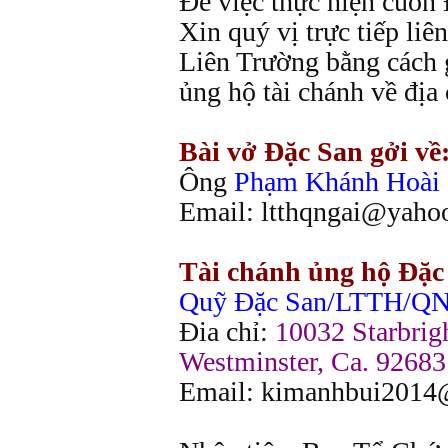
Để việc thực hiện cuốn
Xin quý vị trực tiếp liê
Liên Trường bằng cách 
ủng hộ tài chánh về địa 
Bài vở Đặc San gởi về
Ông
Phạm Khánh Hoài
Email: ltthqngai@yaho
Tài chánh ủng hộ Đặc 
Quỹ Đặc San/LTTH/QN
Đia chỉ:
10032 Starbrigh
Westminster, Ca. 92683
Email: kimanhbui201