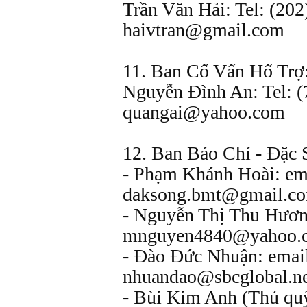
Trần Văn Hải: Tel: (202
haivtran@gmail.com
11. Ban Cố Vấn Hổ Trợ
Nguyễn Đình An: Tel: (
quangai@yahoo.com
12. Ban Báo Chí - Đặc 
- Phạm Khánh Hoài: em
daksong.bmt@gmail.c
- Nguyễn Thị Thu Hươn
mnguyen4840@yahoo.
- Đào Đức Nhuận: emai
nhuandao@sbcglobal.n
- Bùi Kim Anh (Thủ quỹ