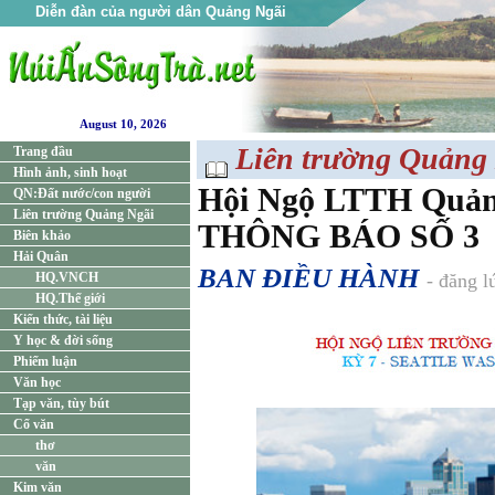
Diễn đàn của người dân Quảng Ngãi
August 10, 2026
Liên trường Quảng
Trang đầu
Hình ảnh, sinh hoạt
Hội Ngộ LTTH Quảng
QN:Đất nước/con người
Liên trường Quảng Ngãi
THÔNG BÁO SỐ 3
Biên khảo
Hải Quân
BAN ĐIỀU HÀNH
HQ.VNCH
- đăng l
HQ.Thế giới
Kiến thức, tài liệu
Y học & đời sống
Phiếm luận
Văn học
Tạp văn, tùy bút
Cổ văn
thơ
văn
Kim văn