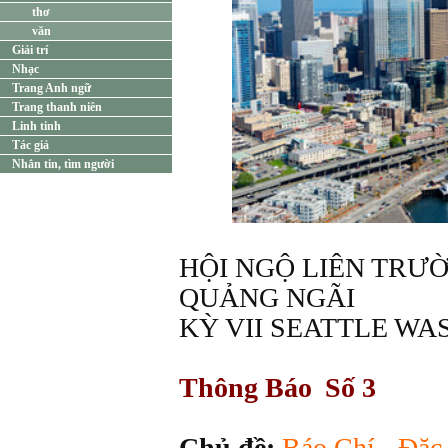
thơ
văn
Giải trí
Nhạc
Trang Anh ngữ
Trang thanh niên
Linh tinh
Tác giả
Nhắn tin, tìm người
HỘI NGỘ LIÊN TRƯƠ
QUẢNG NGÃI
KỲ VII SEATTLE WA
Thông Báo Số 3
Chủ đề:
Báo Chí - Đặc 