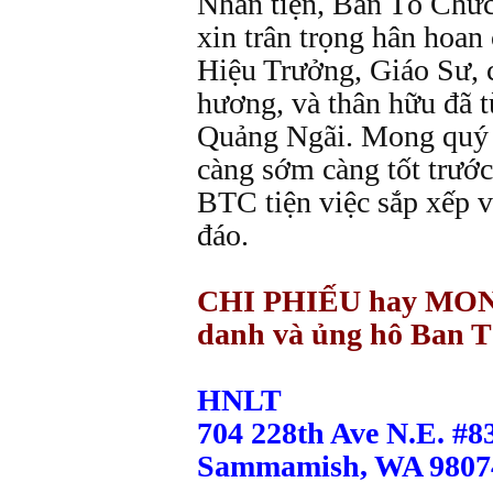
Nhân tiện, Ban Tổ Ch
xin trân trọng hân hoan 
Hiệu Trưởng, Giáo Sư, 
hương, và thân hữu đã từ
Quảng Ngãi. Mong quý 
càng sớm càng tốt trướ
BTC tiện việc sắp xếp v
đáo.
CHI PHIẾU hay MON
danh và ủng hô Ban T
HNLT
704 228th Ave N.E. #8
Sammamish, WA 9807