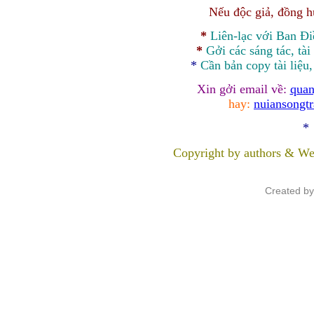
Nếu độc giả, đồng 
*
Liên-lạc với Ban Đ
*
Gởi các sáng tác, tài
*
Cần bản
copy
tài liệu
Xin gởi email về:
quan
hay:
nuiansongt
*
Copyright by authors & We
Created b