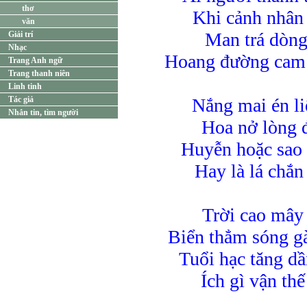
thơ
Khi cảnh nhân 
văn
Man trá dòng
Giải trí
Nhạc
Hoang đường cam 
Trang Anh ngữ
Trang thanh niên
Linh tinh
Tác giả
Nắng mai én li
Nhắn tin, tìm người
Hoa nở lòng 
Huyễn hoặc sao
Hay là lá chắn
Trời cao mây 
Biển thẳm sóng g
Tuổi hạc tăng d
Ích gì vận th