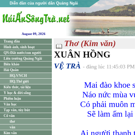
Diễn đàn của người dân Quảng Ngãi
August 09, 2026
Thơ (Kim văn)
Trang đầu
Hình ảnh, sinh hoạt
XUÂN HỒNG
QN:Đất nước/con người
Liên trường Quảng Ngãi
VỆ TRÀ
Biên khảo
- đăng lúc 11:45:03 PM
Hải Quân
HQ.VNCH
HQ.Thế giới
Mai đào khoe 
Kiến thức, tài liệu
Náo nức mùa v
Y học & đời sống
Phiếm luận
Có phải muôn m
Văn học
Tạp văn, tùy bút
Sẽ làm ấm lại
Cổ văn
thơ
văn
Ai người thanh 
Kim văn