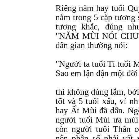
Riêng năm hay tuổi Q
nằm trong 5 cặp tương s
tương khắc, đúng nh
"NĂM MÙI NÓI CHUY
dân gian thường nói:
"Người ta tuổi Tí tuổi 
Sao em lận đận một đời
thì không đúng lắm, bởi
tốt và 5 tuổi xấu, ví 
hay Ất Mùi đã dẫn. Ngo
người tuổi Mùi ưa mùi 
còn người tuổi Thân c
nên phần số phải vất 