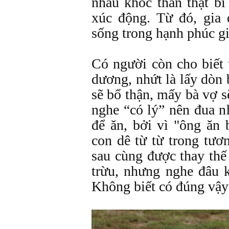
nhau khóc than thật bi
xúc động. Từ đó, gia
sống trong hạnh phúc g
Có người còn cho biết t
dương, nhứt là lấy dòn
sẽ bổ thận, mấy bà vợ s
nghe “có lý” nên đua n
để ăn, bởi vì "ông ăn
con dê từ từ trong tươn
sau cùng được thay thế
trừu, nhưng nghe đâu 
Không biết có đúng vậ