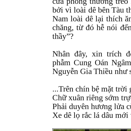
cửa phòng thường treo 
bởi vì loài dê bên Tàu t
Nam loài dê lại thích ă
chăng, từ đó hễ nói đế
thầy”?
Nhân đây, xin trích đ
phẫm Cung Oán Ngâm
Nguyễn Gia Thiều như 
...Trên chín bệ mặt trời
Chữ xuân riêng sớm trực
Phải duyên hương lửa 
Xe dê lọ rắc lá dâu mới