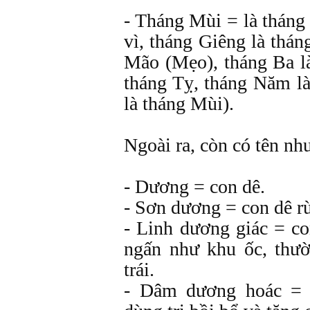
- Tháng Mùi = là tháng
vì, tháng Giêng là thán
Mão (Mẹo), tháng Ba là
tháng Tỵ, tháng Năm l
là tháng Mùi).
Ngoài ra, còn có tên nh
- Dương = con dê.
- Sơn dương = con dê r
- Linh dương giác = co
ngấn như khu ốc, thườ
trái.
- Dâm dương hoác = l