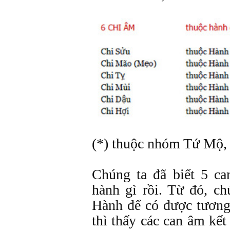
(*) thuộc nhóm Tứ Mộ, 
Chúng ta đã biết 5 c
hành gì rồi. Từ đó, c
Hành để có được tương
thì thấy các can âm kế