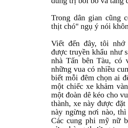
dùng trị bồi bổ và tăng 
Trong dân gian cũng c
thịt chó" ngụ ý nói khôn
Viết đến đây, tôi nhớ
được truyền khẩu như s
nhà Tấn bên Tàu, có 
những vua có nhiều cu
biết mỗi đêm chọn ai đ
một chiếc xe khảm vàn
một đoàn dê kéo cho vu
thành, xe này được đặt
này ngừng nơi nào, thì
Các cung phi mỹ nữ bi