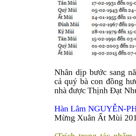
Nhân dịp bước sang nă
cả quý bà con đồng h
nhà được Thịnh Đạt Nh
Hàn Lâm NGUYỄN-P
Mừng Xuân Ất Mùi 20
(Trích trong tác phẩm