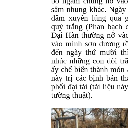
bỏ ngâm chúng nó vào
sâm nhung khác. Ngày 
đâm xuyên lủng qua 
quỳ trắng (Phan bạch 
Đại Hàn thường nở và
vào mình sơn dương rồ
đến ngày thứ mười thì
nhúc những con dòi tr
ấy chế biến thành món
này trị các bịnh bán thâ
phổi đại tài (tài liệu 
tường thuật).