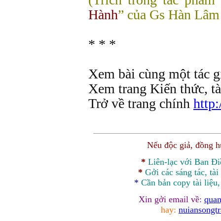
Hành
” của Gs Hàn Lâm
* * *
Xem bài cùng một tác g
Xem trang Kiến thức, tà
Trở về trang chính
http
Nếu độc giả, đồng 
*
Liên-lạc với Ban Đ
*
Gởi các sáng tác, tài
*
Cần bản
copy
tài liệu
Xin gởi email về:
quan
hay:
nuiansongt