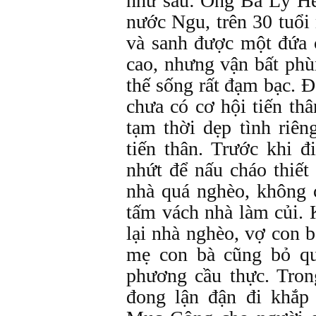
như sau: Ông Bá Lý Hề
nước Ngu, trên 30 tuổi
và sanh được một đứa 
cao, nhưng vận bất phùn
thế sống rất đạm bạc. Đ
chưa có cơ hội tiến th
tạm thời dẹp tình riê
tiến thân. Trước khi đ
nhứt để nấu cháo thiết
nhà quá nghèo, không 
tấm vách nhà làm củi. 
lại nhà nghèo, vợ con b
mẹ con bà cũng bỏ q
phương cầu thực. Tron
đong lận đận đi khắp