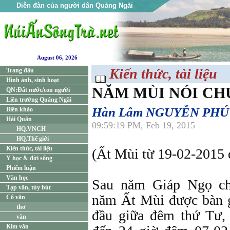
Diễn đàn của người dân Quảng Ngãi
August 06, 2026
Kiến thức, tài liệu
Trang đầu
Hình ảnh, sinh hoạt
NĂM MÙI NÓI CH
QN:Đất nước/con người
Liên trường Quảng Ngãi
Hàn Lâm NGUYỄN PHÚ
Biên khảo
Hải Quân
09:59:19 PM, Feb 19, 2015
HQ.VNCH
HQ.Thế giới
Kiến thức, tài liệu
(Ất Mùi từ 19-02-2015 
Y học & đời sống
Phiếm luận
Văn học
Sau năm Giáp Ngọ ch
Tạp văn, tùy bút
năm Ất Mùi được bàn g
Cổ văn
thơ
đầu giữa đêm thứ Tư,
văn
Kim văn