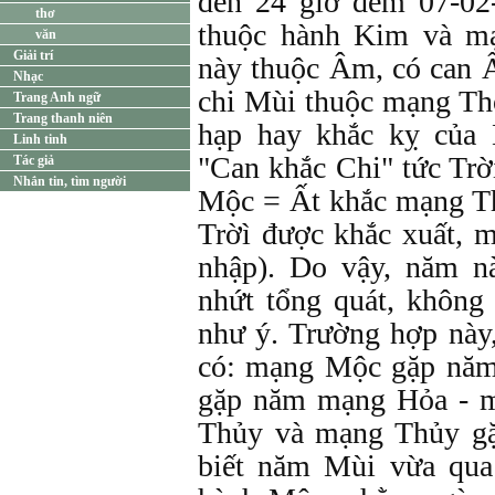
đến 24 giờ đêm 07-0
thơ
thuộc hành Kim và m
văn
Giải trí
này thuộc Âm, có can 
Nhạc
chi Mùi thuộc mạng Thổ
Trang Anh ngữ
Trang thanh niên
hạp hay khắc kỵ của
Linh tinh
"Can khắc Chi" tức Trờ
Tác giả
Nhắn tin, tìm người
Mộc = Ất khắc mạng T
Trờì được khắc xuất, 
nhập). Do vậy, năm 
nhứt tổng quát, không 
như ý. Trường hợp này
có: mạng Mộc gặp nă
gặp năm mạng Hỏa - 
Thủy và mạng Thủy g
biết năm Mùi vừa qu