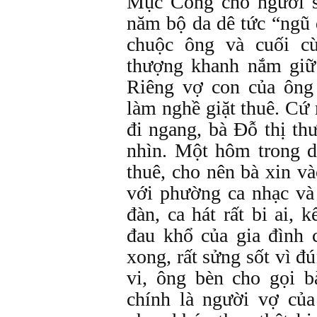
Mục Công cho người 
năm bộ da dê tức “ngũ
chuộc ông và cuối c
thượng khanh nắm giữ
Riêng vợ con của ông 
làm nghề giặt thuê. Cứ
đi ngang, bà Đỗ thị t
nhìn. Một hôm trong d
thuê, cho nên bà xin và
với phường ca nhạc và
đàn, ca hát rất bi ai, 
đau khổ của gia đình
xong, rất sửng sốt vì đ
vi, ông bèn cho gọi b
chính là người vợ củ