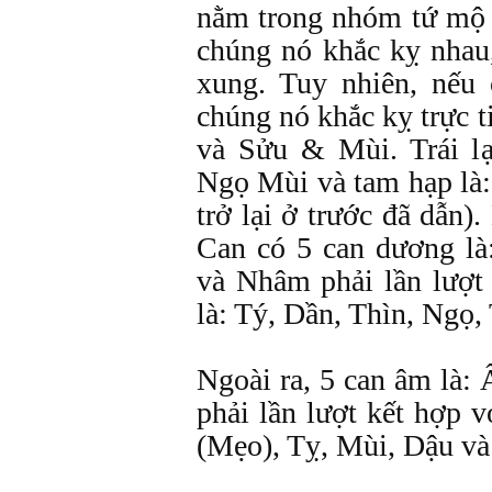
nằm trong nhóm tứ mộ l
chúng nó khắc kỵ nhau
xung. Tuy nhiên, nếu 
chúng nó khắc kỵ trực t
và Sửu & Mùi. Trái lạ
Ngọ Mùi và tam hạp là
trở lại ở trước đã dẫn)
Can có 5 can dương là
và Nhâm phải lần lượt
là: Tý, Dần, Thìn, Ngọ,
Ngoài ra, 5 can âm là:
phải lần lượt kết hợp 
(Mẹo), Tỵ, Mùi, Dậu và