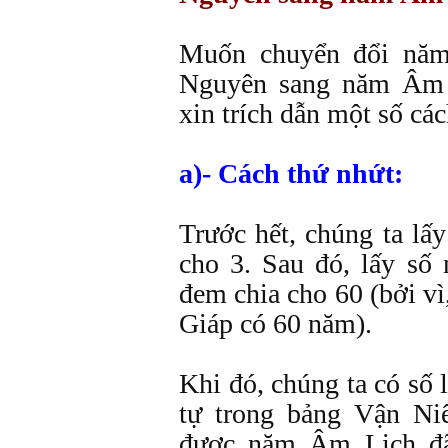
Muốn chuyển đổi nă
Nguyên sang năm Âm 
xin trích dẫn một số cá
a)- Cách thứ nhứt:
Trước hết, chúng ta lấ
cho 3. Sau đó, lấy số
đem chia cho 60 (bởi v
Giáp có 60 năm).
Khi đó, chúng ta có số l
tự trong bảng Vận Niê
được năm Âm Lịch đã