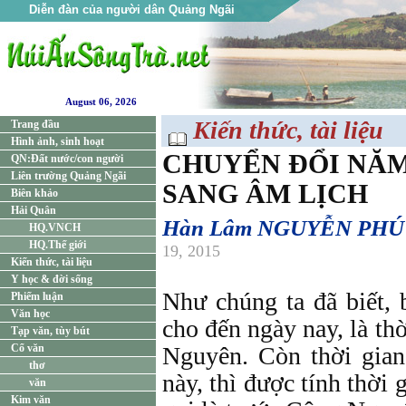
Diễn đàn của người dân Quảng Ngãi
August 06, 2026
Kiến thức, tài liệu
Trang đầu
Hình ảnh, sinh hoạt
CHUYỂN ĐỔI NĂ
QN:Đất nước/con người
Liên trường Quảng Ngãi
SANG ÂM LỊCH
Biên khảo
Hải Quân
Hàn Lâm NGUYỄN PHÚ
HQ.VNCH
HQ.Thế giới
19, 2015
Kiến thức, tài liệu
Y học & đời sống
Như chúng ta đã biết, 
Phiếm luận
Văn học
cho đến ngày nay, là th
Tạp văn, tùy bút
Cổ văn
Nguyên. Còn thời gian
thơ
này, thì được tính thời 
văn
Kim văn