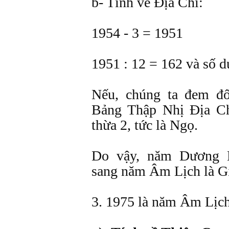
b- Tính về Ðịa Chi:
1954 - 3 = 1951
1951 : 12 = 162 và số d
Nếu, chúng ta đem đố
Bảng Thập Nhị Ðịa Chi
thừa 2, tức là Ngọ.
Do vậy, năm Dương 
sang năm Âm Lịch là G
3. 1975 là năm Âm Lịch