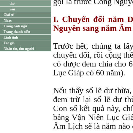
gọi là trước Công Nguy
thơ
văn
Giải trí
I. Chuyển đổi năm 
Nhạc
Nguyên sang năm Âm
Trang Anh ngữ
Trang thanh niên
Linh tinh
Tác giả
Trước hết, chúng ta 
Nhắn tin, tìm người
chuyển đổi, rồi cộng th
có được đem chia cho 6
Lục Giáp có 60 năm).
Nếu thấy số lẽ dư thừa, 
đem trừ lại số lẽ dư th
Con số kết quả này, chí
bảng Vận Niên Lục Giá
Âm Lịch sẽ là năm nào 