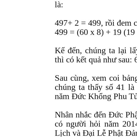
là:
497+ 2 = 499, rồi đem c
499 = (60 x 8) + 19 (19 
Kế đến, chúng ta lại l
thì có kết quả như sau: 
Sau cùng, xem coi bản
chúng ta thấy số 41 là
năm Ðức Khổng Phu Tử 
Nhân nhắc đến Ðức Phật
có người hỏi năm 201
Lịch và Ðại Lễ Phật Ðả