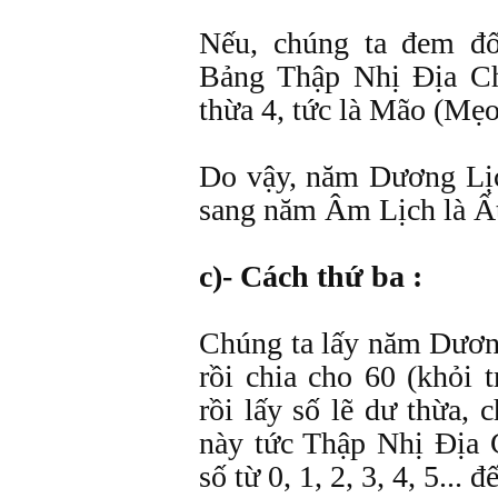
Nếu, chúng ta đem đố
Bảng Thập Nhị Ðịa Chi
thừa 4, tức là Mão (Mẹo
Do vậy, năm Dương Lị
sang năm Âm Lịch là Ấ
c)- Cách thứ ba :
Chúng ta lấy năm Dươn
rồi chia cho 60 (khỏi 
rồi lấy số lẽ dư thừa, 
này tức Thập Nhị Ðịa C
số từ 0, 1, 2, 3, 4, 5... đ