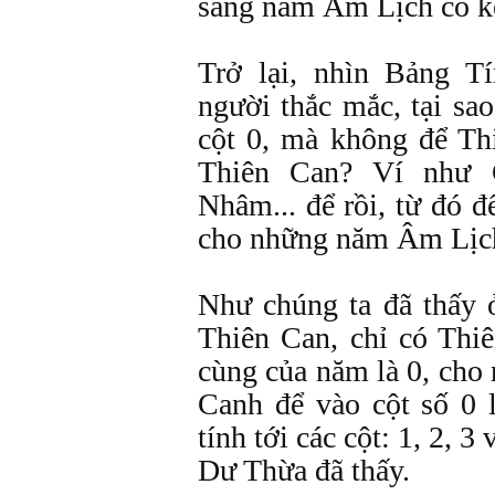
sang năm Âm Lịch có kế
Trở lại, nhìn Bảng 
người thắc mắc, tại sa
cột 0, mà không để Th
Thiên Can? Ví như 
Nhâm... để rồi, từ đó đ
cho những năm Âm Lịc
Như chúng ta đã thấy 
Thiên Can, chỉ có Thi
cùng của năm là 0, cho 
Canh để vào cột số 0 l
tính tới các cột: 1, 2, 
Dư Thừa đã thấy.