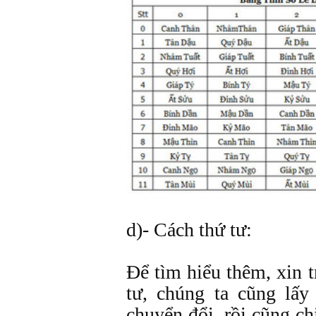
d)- Cách thứ tư:
Ðể tìm hiểu thêm, xin 
tư, chúng ta cũng l
chuyển đổi, rồi cũng ch