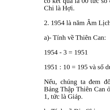
có kết quả là 00 tức số
Chi là Hợi.
2. 1954 là năm Âm Lịch
a)- Tính về Thiên Can:
1954 - 3 = 1951
1951 : 10 = 195 và số d
Nếu, chúng ta đem đố
Bảng Thập Thiên Can ở 
1, tức là Giáp.