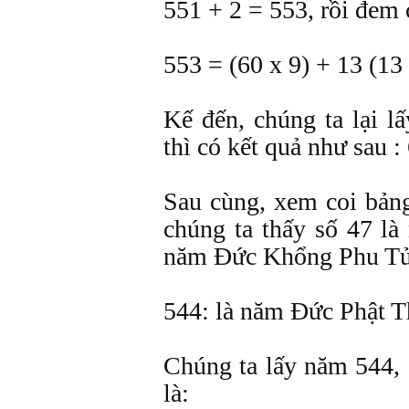
551 + 2 = 553, rồi đem 
553 = (60 x 9) + 13 (13 
Kế đến, chúng ta lại l
thì có kết quả như sau :
Sau cùng, xem coi bản
chúng ta thấy số 47 là
năm Ðức Khổng Phu Tử
544: là năm Ðức Phật T
Chúng ta lấy năm 544, 
là: