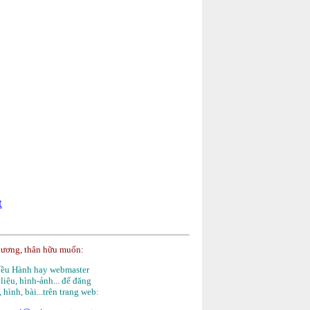
t
hương, thân hữu muốn:
Điều Hành hay webmaster
 liệu, hình-ảnh... để đăng
, hình, bài...trên trang web: