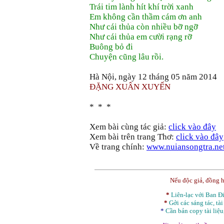
Trái tim lành hít khí trời xanh
Em không cần thầm cám ơn anh
Như cái thủa còn nhiều bỡ ngỡ
Như cái thủa em cười rạng rỡ
Buông bỏ đi
Chuyện cũng lâu rồi.
Hà Nội, ngày 12 tháng 05 năm 2014
ĐẶNG XUÂN XUYẾN
* * *
Xem bài cùng tác giả:
click vào đây
Xem bài trên trang Thơ:
click vào đây
Về trang chính:
www.nuiansongtra.ne
Nếu độc giả, đồng 
*
Liên-lạc với Ban 
*
Gởi các sáng tác, tài
*
Cần bản
copy
tài liệu