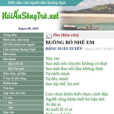
Diễn đàn của người dân Quảng Ngãi
August 08, 2026
Thơ (Kim văn)
Trang đầu
Hình ảnh, sinh hoạt
BUÔNG BỎ NHÉ EM
QN:Đất nước/con người
ĐẶNG XUÂN XUYẾN
Liên trường Quảng Ngãi
- đăng lúc 02:57:16 PM, 
Biên khảo
Này em
Hải Quân
Sao mãi nói chuyện không có thực
HQ.VNCH
Sao mãi đau nỗi đau không thực
HQ.Thế giới
Tự nhốt mình
Kiến thức, tài liệu
Tự đày mình
Y học & đời sống
Phiếm luận
Sao dại thế, hả em!
Văn học
Tạp văn, tùy bút
Con chim khôn biết chọn cành đậu
Cổ văn
Người sống khôn biết bỏ hận thù
thơ
Ai dại ai
văn
Ai nuốt lệ vì ai
Kim văn