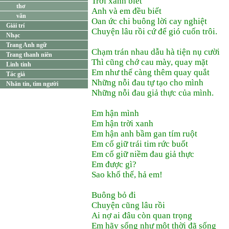
Trời xanh biết
thơ
Anh và em đều biết
văn
Oan ức chi buông lời cay nghiệt
Giải trí
Chuyện lâu rồi cứ để gió cuốn trôi.
Nhạc
Trang Anh ngữ
Chạm trán nhau dẫu hà tiện nụ cười
Trang thanh niên
Thì cũng chớ cau mày, quay mặt
Linh tinh
Em như thế càng thêm quay quắt
Tác giả
Những nỗi đau tự tạo cho mình
Nhắn tin, tìm người
Những nỗi đau giả thực của mình.
Em hận mình
Em hận trời xanh
Em hận anh bầm gan tím ruột
Em cố giữ trái tim rức buốt
Em cố giữ niềm đau giả thực
Em được gì?
Sao khổ thế, hả em!
Buông bỏ đi
Chuyện cũng lâu rồi
Ai nợ ai đâu còn quan trọng
Em hãy sống như một thời đã sống