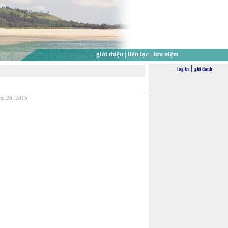
giới thiệu
|
liên lạc
|
lưu niệm
|
log in
ghi danh
Jul 26, 2015