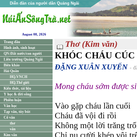
Diễn đàn của người dân Quảng Ngãi
August 08, 2026
Thơ (Kim văn)
Trang đầu
Hình ảnh, sinh hoạt
KHÓC CHÁU CÚC
QN:Đất nước/con người
Liên trường Quảng Ngãi
ĐẶNG XUÂN XUYẾN
Biên khảo
- đ
Hải Quân
HQ.VNCH
HQ.Thế giới
Mong cháu sớm được siê
Kiến thức, tài liệu
Y học & đời sống
Phiếm luận
Vào gặp cháu lần cuối
Văn học
Tạp văn, tùy bút
Cháu đã vội đi rồi
Cổ văn
Không một lời trăng trố
thơ
văn
Chỉ nụ cười khép vội tr
Kim văn