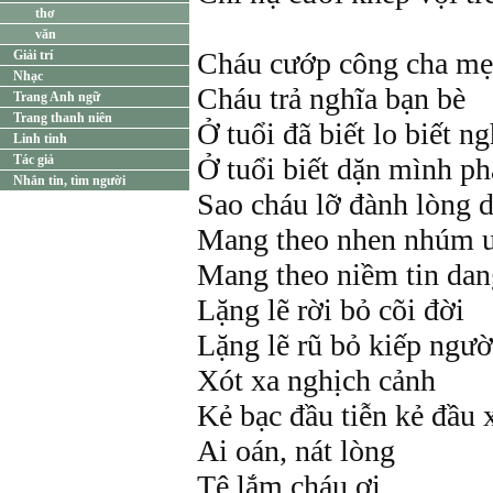
thơ
văn
Cháu cướp công cha mẹ
Giải trí
Nhạc
Cháu trả nghĩa bạn bè
Trang Anh ngữ
Trang thanh niên
Ở tuổi đã biết lo biết ng
Linh tinh
Tác giả
Ở tuổi biết dặn mình ph
Nhắn tin, tìm người
Sao cháu lỡ đành lòng 
Mang theo nhen nhúm 
Mang theo niềm tin dan
Lặng lẽ rời bỏ cõi đời
Lặng lẽ rũ bỏ kiếp ngườ
Xót xa nghịch cảnh
Kẻ bạc đầu tiễn kẻ đầu 
Ai oán, nát lòng
Tệ lắm cháu ơi...