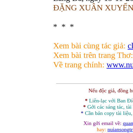
ĐẶNG XUÂN XUYẾ
* * *
Xem bài cùng tác giả:
c
Xem bài trên trang Thơ:
Về trang chính:
www.nui
Nếu độc giả, đồng 
*
Liên-lạc với Ban Đ
*
Gởi các sáng tác, tài
*
Cần bản
copy
tài liệu
Xin gởi email về:
quan
hay:
nuiansongt