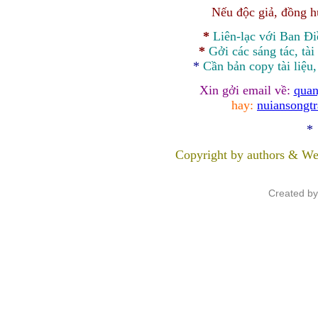
Nếu độc giả, đồng 
*
Liên-lạc với Ban Đ
*
Gởi các sáng tác, tài
*
Cần bản
copy
tài liệu
Xin gởi email về:
quan
hay:
nuiansongt
*
Copyright by authors & We
Created b