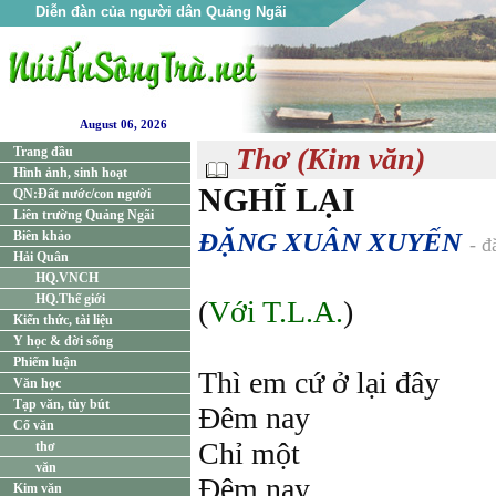
Diễn đàn của người dân Quảng Ngãi
August 06, 2026
Thơ (Kim văn)
Trang đầu
Hình ảnh, sinh hoạt
NGHĨ LẠI
QN:Đất nước/con người
Liên trường Quảng Ngãi
ĐẶNG XUÂN XUYẾN
Biên khảo
- đ
Hải Quân
HQ.VNCH
HQ.Thế giới
(
Với T.L.A.
)
Kiến thức, tài liệu
Y học & đời sống
Phiếm luận
Thì em cứ ở lại đây
Văn học
Tạp văn, tùy bút
Đêm nay
Cổ văn
Chỉ một
thơ
văn
Đêm nay
Kim văn