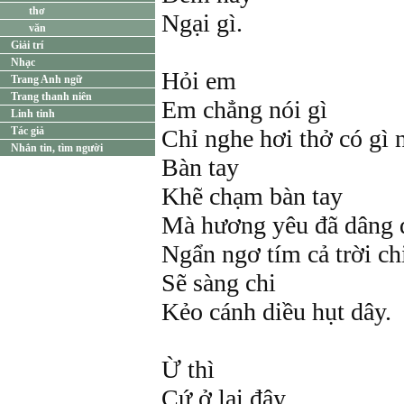
thơ
Ngại gì.
văn
Giải trí
Nhạc
Hỏi em
Trang Anh ngữ
Trang thanh niên
Em chẳng nói gì
Linh tinh
Tác giả
Chỉ nghe hơi thở có gì 
Nhắn tin, tìm người
Bàn tay
Khẽ chạm bàn tay
Mà hương yêu đã dâng 
Ngẩn ngơ tím cả trời ch
Sẽ sàng chi
Kẻo cánh diều hụt dây.
Ừ thì
Cứ ở lại đây