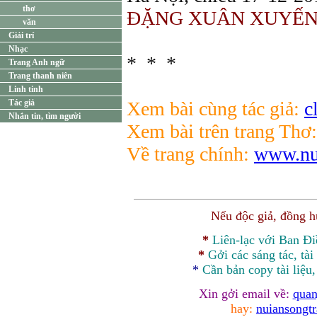
thơ
ĐẶNG XUÂN XUYẾ
văn
Giải trí
Nhạc
* * *
Trang Anh ngữ
Trang thanh niên
Linh tinh
Tác giả
Xem bài cùng tác giả:
c
Nhắn tin, tìm người
Xem bài trên trang Thơ:
Về trang chính:
www.nui
Nếu độc giả, đồng 
*
Liên-lạc với Ban Đ
*
Gởi các sáng tác, tài
*
Cần bản
copy
tài liệu
Xin gởi email về:
quan
hay:
nuiansongt