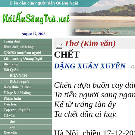
Diễn đàn của người dân Quảng Ngãi
August 07, 2026
Thơ (Kim văn)
Trang đầu
Hình ảnh, sinh hoạt
CHẾT
QN:Đất nước/con người
Liên trường Quảng Ngãi
ĐẶNG XUÂN XUYẾN
Biên khảo
- đ
Hải Quân
HQ.VNCH
HQ.Thế giới
Chén rượu buồn cay đắ
Kiến thức, tài liệu
Ta tiễn người sang nga
Y học & đời sống
Phiếm luận
Kể từ trăng tàn ấy
Văn học
Tạp văn, tùy bút
Ta chết dần ai hay.
Cổ văn
thơ
văn
Hà Nội, chiều 17-12-20
Kim văn