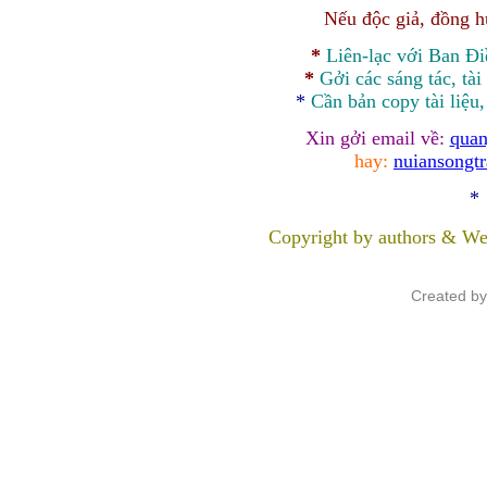
Nếu độc giả, đồng 
*
Liên-lạc với Ban Đ
*
Gởi các sáng tác, tài
*
Cần bản
copy
tài liệu
Xin gởi email về:
quan
hay:
nuiansongt
*
Copyright by authors & We
Created b