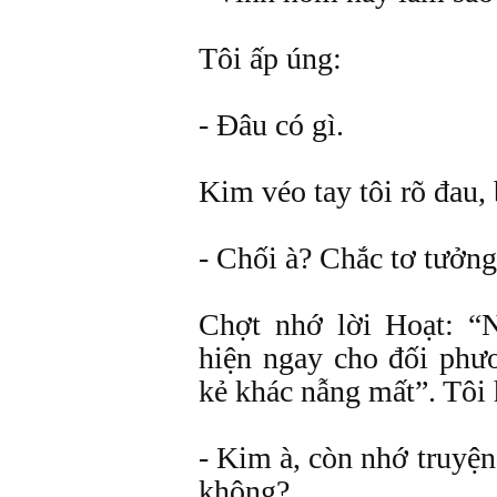
Tôi ấp úng:
- Đâu có gì.
Kim véo tay tôi rõ đau,
- Chối à? Chắc tơ tưởng
Chợt nhớ lời Hoạt: “N
hiện ngay cho đối phươ
kẻ khác nẫng mất”. Tôi h
- Kim à, còn nhớ truyện
không?