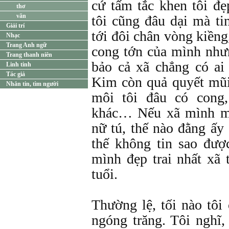
cứ tấm tắc khen tôi đẹ
thơ
văn
tôi cũng đâu dại mà ti
Giải trí
tới đôi chân vòng kiềng
Nhạc
Trang Anh ngữ
cong tớn của mình như
Trang thanh niên
bảo cả xã chẳng có ai
Linh tinh
Tác giả
Kim còn quả quyết mũi 
Nhắn tin, tìm người
môi tôi đâu có cong
khác… Nếu xã mình mà
nữ tú, thế nào đằng ấy
thế không tin sao đượ
mình đẹp trai nhất xã 
tuổi.
Thường lệ, tối nào tôi
ngóng trăng. Tôi nghĩ,