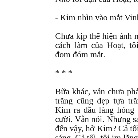
- Kim nhìn vào mắt Vinh
Chưa kịp thể hiện ánh 
cách làm của Hoạt, tô
đom đóm mắt.
* * *
Bữa khác, vẫn chưa ph
trăng cũng đẹp tựa tră
Kim ra đầu làng hóng 
cười. Vẫn nói. Nhưng 
đến vậy, hở Kim? Cả tối,
sáng. Cả tối, tôi im lặn