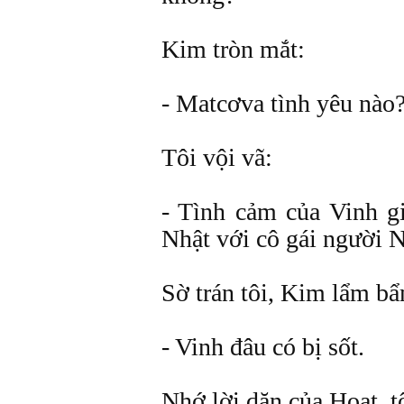
Kim tròn mắt:
- Matcơva tình yêu nào
Tôi vội vã:
- Tình cảm của Vinh g
Nhật với cô gái người N
Sờ trán tôi, Kim lẩm b
- Vinh đâu có bị sốt.
Nhớ lời dặn của Hoạt, tô