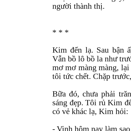
người thành thị.
* * *
Kim đến lạ. Sau bận ấ
Vẫn bồ lô bồ la như trư
mơ mơ màng màng, lại 
tôi tức chết. Chặp trướ
Bữa đó, chưa phải tră
sáng đẹp. Tôi rủ Kim đ
có vẻ khác lạ, Kim hỏi:
- Vinh hôm nay làm sao