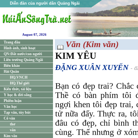
Diễn đàn của người dân Quảng Ngãi
August 07, 2026
Văn (Kim văn)
Trang đầu
Hình ảnh, sinh hoạt
KIM YÊU
QN:Đất nước/con người
Liên trường Quảng Ngãi
ĐẶNG XUÂN XUYẾN
Biên khảo
- đ
Hải Quân
HQ.VNCH
HQ.Thế giới
Bạn có đẹp trai? Chắc 
Kiến thức, tài liệu
Thề có bàn phím tôi 
Y học & đời sống
Phiếm luận
ngợi khen tôi đẹp trai,
Văn học
tử nữa đấy. Thực ra, t
Tạp văn, tùy bút
Cổ văn
đâu có đẹp, chỉ bình t
thơ
cùng. Thế nhưng ở xóm
văn
Kim văn