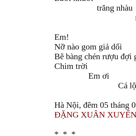
trăng nhàu
mờ lố
Em!
Nỡ nào gom gi
Bẽ bàng chén rượu đợi 
Chim trời
Em ơi
Cá lội..
Hà Nội, đêm 05 tháng 
ĐẶNG XUÂN XUYẾ
* * *