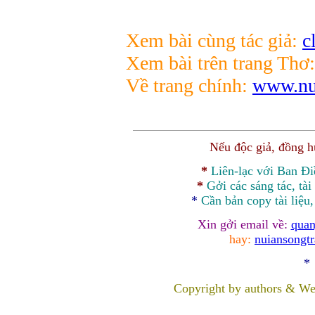
Xem bài cùng tác giả:
c
Xem bài trên trang Thơ:
Về trang chính:
www.nui
Nếu độc giả, đồng 
*
Liên-lạc với Ban Đ
*
Gởi các sáng tác, tài
*
Cần bản
copy
tài liệu
Xin gởi email về:
quan
hay:
nuiansongt
*
Copyright by authors & We