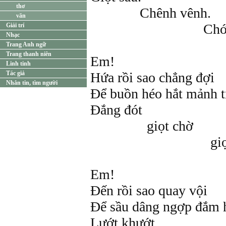
thơ
Chênh vênh.
văn
Chới vớ
Giải trí
Nhạc
Trang Anh ngữ
Trang thanh niên
Em!
Linh tinh
Tác giả
Hứa rồi sao chẳng đợi
Nhắn tin, tìm người
Để buồn héo hắt mảnh t
Đắng đót
giọt chờ
giọt đợ
Em!
Đến rồi sao quay vội
Để sầu dâng ngợp đắm h
Lướt khướt