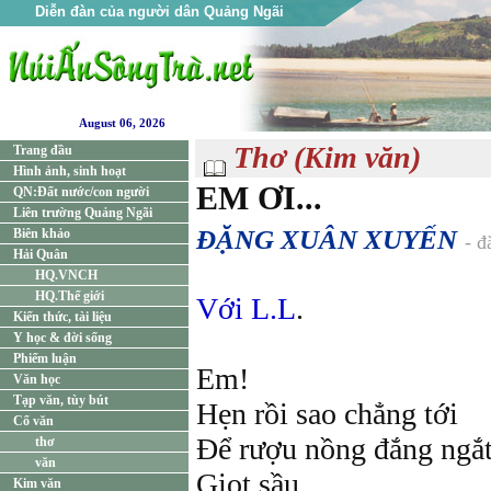
Diễn đàn của người dân Quảng Ngãi
August 06, 2026
Thơ (Kim văn)
Trang đầu
Hình ảnh, sinh hoạt
EM ƠI...
QN:Đất nước/con người
Liên trường Quảng Ngãi
ĐẶNG XUÂN XUYẾN
Biên khảo
- đ
Hải Quân
HQ.VNCH
HQ.Thế giới
Với L.L
.
Kiến thức, tài liệu
Y học & đời sống
Phiếm luận
Em!
Văn học
Tạp văn, tùy bút
Hẹn rồi sao chẳng tới
Cổ văn
Để rượu nồng đắng ngắ
thơ
văn
Giọt sầu.
Kim văn