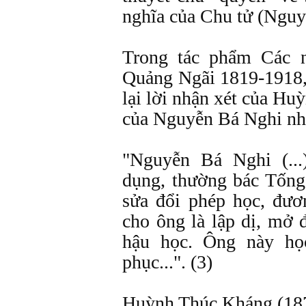
nghĩa của Chu tử (Nguyễn
Trong tác phẩm Các 
Quảng Ngãi 1819-1918, 
lại lời nhận xét của H
của Nguyễn Bá Nghi nh
"Nguyễn Bá Nghi (...
dụng, thường bác Tống
sửa đổi phép học, đươ
cho ông là lập dị, mở
hậu học. Ông này họ
phục...". (3)
Huỳnh Thúc Kháng (1876