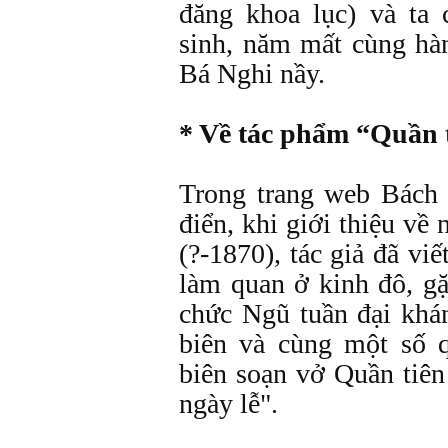
đăng khoa lục) và ta
sinh, năm mất cùng hà
Bá Nghi nầy.
* Về tác phẩm “Quần t
Trong trang web Bách
điển, khi giới thiệu v
(?-1870), tác giả đã vi
làm quan ở kinh đô, g
chức Ngũ tuần đại khá
biên và cùng một số q
biên soạn vở Quần tiê
ngày lễ".