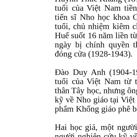
tuổi của Việt Nam tiề
tiến sĩ Nho học khoa 
tuổi, chủ nhiệm kiêm c
Huế suốt 16 năm liền từ
ngày bị chính quyền 
đóng cửa (1928-1943).
Ðào Duy Anh (1904-19
tuổi của Việt Nam từ t
thân Tây học, nhưng ôn
kỹ về Nho giáo tại Việt
phẩm Khổng giáo phê b
Hai học giả, một ngườ
người nghiên cứu kỹ v