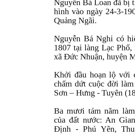
Nguyễn Bá Loan đã bị t
hình vào ngày 24-3-190
Quảng Ngãi.
Nguyễn Bá Nghi có hi
1807 tại làng Lạc Phố,
xã Ðức Nhuận, huyện M
Khởi đầu hoạn lộ với 
chấm dứt cuộc đời làm
Sơn – Hưng - Tuyên (18
Ba mươi tám năm làm 
của đất nước: An Gia
Ðịnh - Phú Yên, Thu