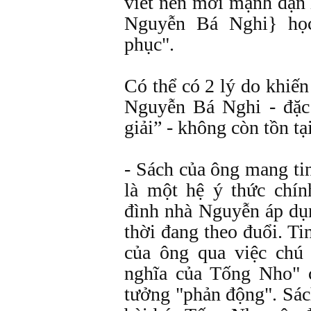
viết nên mới mạnh dạn 
Nguyễn Bá Nghi} học
phục".
Có thể có 2 lý do khiế
Nguyễn Bá Nghi - đặc
giải” - không còn tồn tại
- Sách của ông mang ti
là một hệ ý thức chín
đình nhà Nguyễn áp dụ
thời đang theo đuổi. T
của ông qua việc chú
nghĩa của Tống Nho" 
tưởng "phản động". Sác