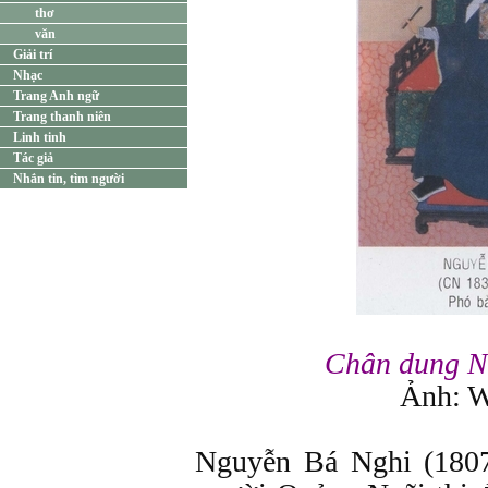
thơ
văn
Giải trí
Nhạc
Trang Anh ngữ
Trang thanh niên
Linh tinh
Tác giả
Nhắn tin, tìm người
Chân dung N
Ảnh: W
Nguyễn Bá Nghi (1807