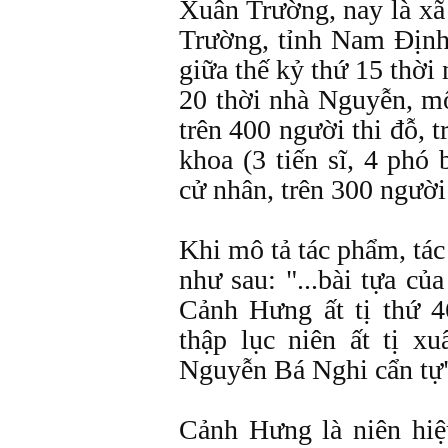
Xuân Trường, nay là x
Trường, tỉnh Nam Ðịnh
giữa thế kỷ thứ 15 thời
20 thời nhà Nguyễn, m
trên 400 người thi đỗ, 
khoa (3 tiến sĩ, 4 phó
cử nhân, trên 300 người 
Khi mô tả tác phẩm, tác
như sau: "...bài tựa củ
Cảnh Hưng ất tị thứ 
thập lục niên ất tị x
Nguyễn Bá Nghi cẩn tự
Cảnh Hưng là niên hi