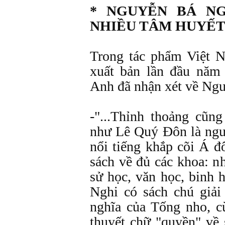
* NGUYỄN BÁ NG
NHIỀU TÂM HUYẾT
Trong tác phẩm Việt
xuất bản lần đầu năm
Anh đã nhận xét về Ng
-"...Thỉnh thoảng cũng
như Lê Quý Ðôn là ngườ
nổi tiếng khắp cõi Á đô
sách về đủ các khoa: nh
sử học, văn học, binh
Nghi có sách chú giải
nghĩa của Tống nho, 
thuyết chữ "quyền" về