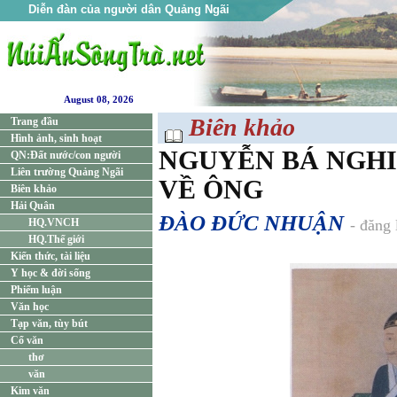
Diễn đàn của người dân Quảng Ngãi
August 08, 2026
Biên khảo
Trang đầu
Hình ảnh, sinh hoạt
NGUYỄN BÁ NGHI
QN:Đất nước/con người
Liên trường Quảng Ngãi
VỀ ÔNG
Biên khảo
Hải Quân
ĐÀO ĐỨC NHUẬN
HQ.VNCH
- đăng
HQ.Thế giới
Kiến thức, tài liệu
Y học & đời sống
Phiếm luận
Văn học
Tạp văn, tùy bút
Cổ văn
thơ
văn
Kim văn