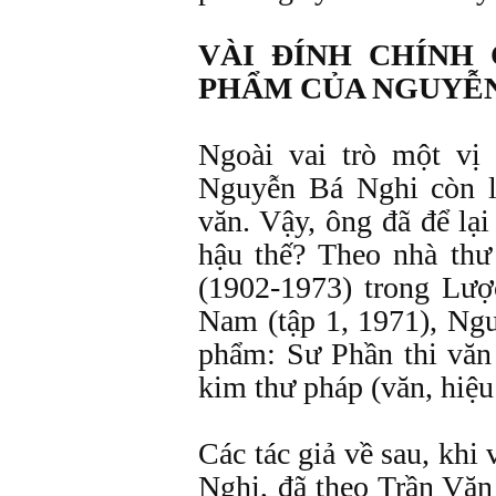
VÀI ÐÍNH CHÍNH 
PHẨM CỦA NGUYỄN
Ngoài vai trò một vị 
Nguyễn Bá Nghi còn l
văn. Vậy, ông đã để lạ
hậu thế? Theo nhà thư
(1902-1973) trong Lược
Nam (tập 1, 1971), Ngu
phẩm: Sư Phần thi văn
kim thư pháp (văn, hiệu
Các tác giả về sau, khi
Nghi, đã theo Trần Vă