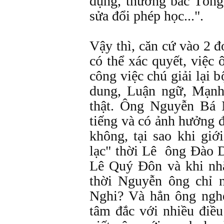
dụng, thường bác Tống
sửa đổi phép học...".
Vậy thì, căn cứ vào 2 đ
có thể xác quyết, việ
công việc chú giải lại 
dung, Luận ngữ, Mạnh
thật. Ông Nguyễn Bá 
tiếng và có ảnh hưởng đ
không, tại sao khi giớ
lạc" thời Lê ông Ðào 
Lê Quý Ðôn và khi nhắ
thời Nguyễn ông chỉ 
Nghi? Và hẳn ông ng
tâm đắc với nhiều đi