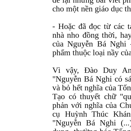
cho một nền giáo dục t
- Hoặc đã đọc từ các t
nhà nho đồng thời, ha
của Nguyễn Bá Nghi -
phẩm thuộc loại nầy củ
Vì vậy, Ðào Duy A
"Nguyễn Bá Nghi có sác
và bỏ hết nghĩa của T
Tạo có thuyết chữ "q
phản với nghĩa của Chu
cụ Huỳnh Thúc Khán
"Nguyễn Bá Nghi (...