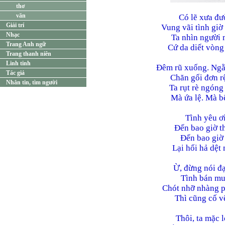
thơ
văn
Có lẽ xưa đư
Giải trí
Vung vãi tình giờ
Nhạc
Ta nhìn người 
Trang Anh ngữ
Cứ da diết vòng
Trang thanh niên
Linh tinh
Đêm rũ xuống. Ngằ
Tác giả
Chăn gối đơn r
Nhắn tin, tìm người
Ta rụt rè ngón
Mà ứa lệ. Mà b
Tình yêu ơi
Đến bao giờ t
Đến bao giờ h
Lại hối hả dệt 
Ừ, đừng nói đạ
Tình bán mu
Chót nhỡ nhàng p
Thì cũng cố v
Thôi, ta mặc 