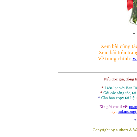
*
Xem bài cùng tá
Xem bài trên tran
Về trang chính:
w
Nếu độc giả, đồng 
*
Liên-lạc với Ban 
*
Gởi các sáng tác, tài
*
Cần bản
copy
tài liệu
Xin gởi email về:
quan
hay:
nuiansong
*
Copyright by authors & We