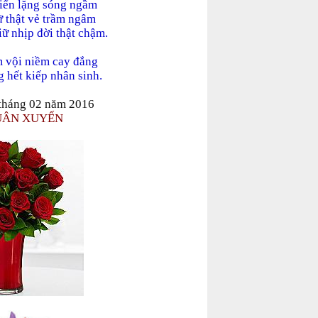
iển lặng sóng ngầm
 thật vẻ trầm ngâm
 nhịp đời thật chậm.
 vội niềm cay đắng
 hết kiếp nhân sinh.
tháng 02 năm 2016
UÂN XUYẾN