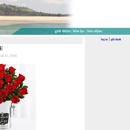
giới thiệu
|
liên lạc
|
lưu niệm
|
log in
ghi danh
E
Feb 15, 2016