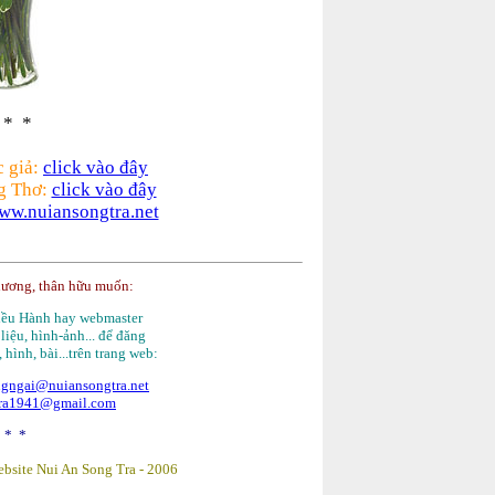
 * *
c giả:
click vào đây
g Thơ:
click vào đây
ww.nuiansongtra.net
hương, thân hữu muốn:
Điều Hành hay webmaster
 liệu, hình-ảnh... để đăng
, hình, bài...trên trang web:
gngai@nuiansongtra.net
tra1941@gmail.com
 * *
bsite Nui An Song Tra -
2006