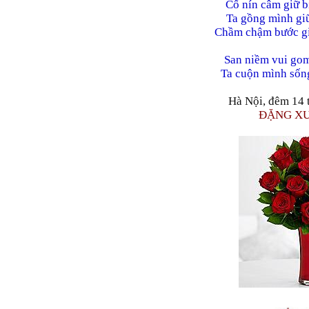
Cố nín câm giữ b
Ta gồng mình giữ
Chầm chậm bước giữ
San niềm vui gom
Ta cuộn mình sống
Hà Nội, đêm 14 
ĐẶNG X