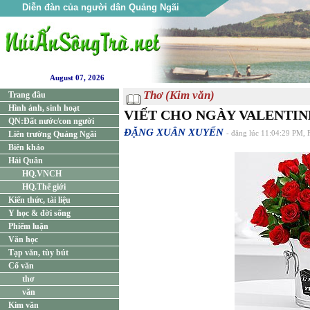
Diễn đàn của người dân Quảng Ngãi
August 07, 2026
Thơ (Kim văn)
Trang đầu
Hình ảnh, sinh hoạt
VIẾT CHO NGÀY VALENTIN
QN:Đất nước/con người
ĐẶNG XUÂN XUYẾN
Liên trường Quảng Ngãi
- đăng lúc 11:04:29 PM, 
Biên khảo
Hải Quân
HQ.VNCH
HQ.Thế giới
Kiến thức, tài liệu
Y học & đời sống
Phiếm luận
Văn học
Tạp văn, tùy bút
Cổ văn
thơ
văn
Kim văn