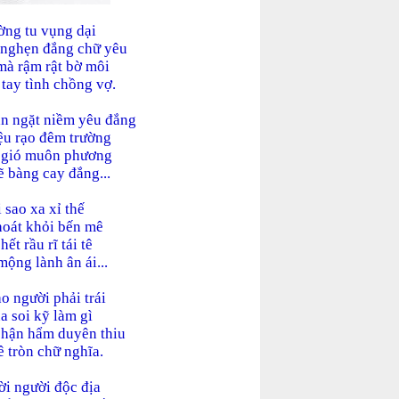
ờng tu vụng dại
 nghẹn đắng chữ yêu
mà rậm rật bờ môi
 tay tình chồng vợ.
n ngặt niềm yêu đắng
ệu rạo đêm trường
g gió muôn phương
ẽ bàng cay đắng...
 sao xa xỉ thế
hoát khỏi bến mê
ết rầu rĩ tái tê
mộng lành ân ái...
o người phải trái
a soi kỹ làm gì
hận hẩm duyên thiu
ê tròn chữ nghĩa.
lời người độc địa