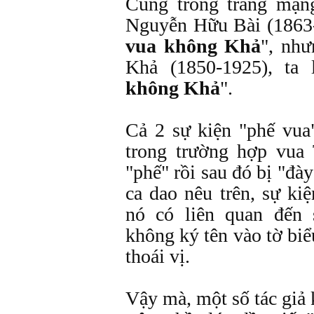
Cùng trong trang mạng
Nguyễn Hữu Bài (1863-1
vua không Khả
", như
Khả (1850-1925), ta 
không Khả
".
Cả 2 sự kiện "phế vua
trong trường hợp vua
"phế" rồi sau đó bị "đà
ca dao nêu trên, sự ki
nó có liên quan đến
không ký tên vào tờ bi
thoái vị.
Vậy mà, một số tác giả 