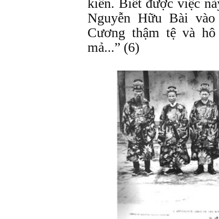
kiến. Biết được việc n
Nguyễn Hữu Bài vào 
Cương thậm tệ và hô 
mả...” (6)