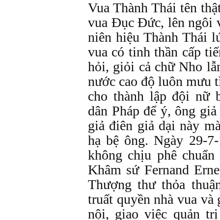
Vua Thành Thái tên thật
vua Đục Đức, lên ngôi 
niên hiệu Thành Thái l
vua có tinh thần cấp ti
hỏi, giỏi cả chữ Nho lẫ
nước cao độ luôn mưu 
cho thành lập đội nữ 
dân Pháp để ý, ông giả 
giả điên giả dại này m
hạ bệ ông. Ngày 29-7-
không chịu phê chuẩn 
Khâm sứ Fernand Erne
Thượng thư thỏa thuậ
truất quyền nhà vua và
nội, giao việc quản tr