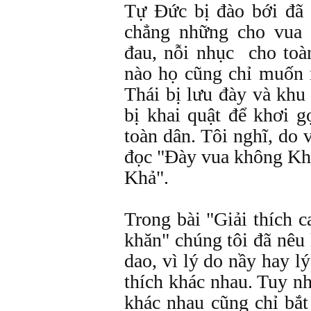
Tự Đức bị đào bới đã
chẳng những cho vua
đau, nỗi nhục cho to
nào họ cũng chỉ muốn 
Thái bị lưu đày và kh
bị khai quật để khơi g
toàn dân. Tôi nghĩ, do 
đọc "Đày vua không Kh
Khả".
Trong bài "Giải thích 
khăn" chúng tôi đã nêu 
dao, vì lý do nầy hay l
thích khác nhau. Tuy nh
khác nhau cũng chỉ bắ