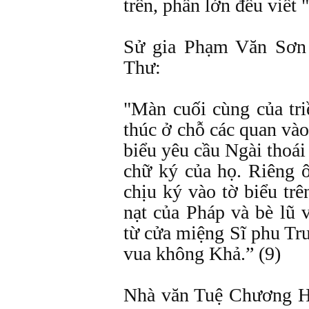
trên, phần lớn đều viết
Sử gia Phạm Văn Sơn 
Thư:
"Màn cuối cùng của tri
thúc ở chỗ các quan vào
biểu yêu cầu Ngài thoái
chữ ký của họ. Riêng
chịu ký vào tờ biểu tr
nạt của Pháp và bè lũ 
từ cửa miệng Sĩ phu Tr
vua không Khả.” (9)
Nhà văn Tuệ Chương H