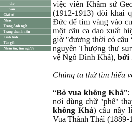
việc viên Khâm sứ Ge
thơ
văn
(1912-1913) đòi khai 
Giải trí
Đức để tìm vàng vào c
Nhạc
Trang Anh ngữ
một câu ca dao xuất hi
Trang thanh niên
giờ "đương thời có câu 
Linh tinh
Tác giả
nguyên Thượng thư sun
Nhắn tin, tìm người
vệ Ngô Đình Khả),
bới
Chúng ta thử tìm hiểu v
“
Bỏ vua không Khả
”:
nơi dùng chữ "phế" th
không Khả
) câu nầy l
Vua Thành Thái (1889-