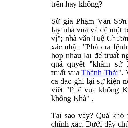
trên hay không?
Sử gia Phạm Văn Sơn 
lạy nhà vua và đệ một t
vị"; nhà văn Tuệ Chư
xác nhận "Pháp ra lệnh
họp nhau lại để truất n
quả quyết "khâm sứ 
truất vua
Thành Thái
".
ca dao ghi lại sự kiện n
viết "Phế vua không K
không Khả" .
Tại sao vậy? Quả khó 
chính xác. Dưới đây chú