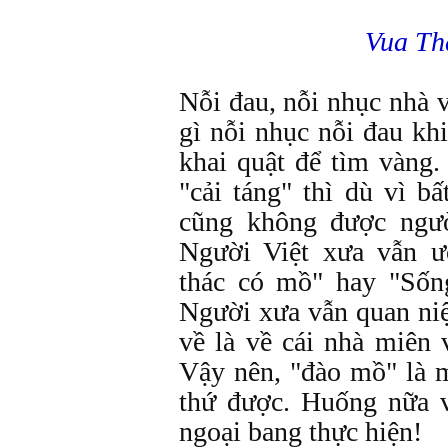
Vua Th
Nỗi đau, nỗi nhục nhà 
gì nỗi nhục nỗi đau kh
khai quật để tìm vàng
"cải táng" thì dù vì b
cũng không được ngư
Người Việt xưa vẫn 
thác có mồ" hay "Sốn
Người xưa vẫn quan ni
về là về cái nhà miên 
Vậy nên, "đào mồ" là m
thứ được. Huống nữa v
ngoại bang thực hiện!