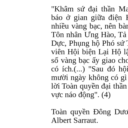
"Khâm sứ đại thần Ma
báo ở gian giữa điện
nhiều vàng bạc, nên b
Tôn nhân Ưng Hào, Tả
Dực, Phụng hộ Phó sứ 
viên Hội biện Lại Hộ lậ
số vàng bạc ấy giao ch
có ích.(...) "Sau đó h
mười ngày không có gì 
lời Toàn quyền đại thần
vực náo động". (4)
Toàn quyền Đông Dươn
Albert Sarraut.