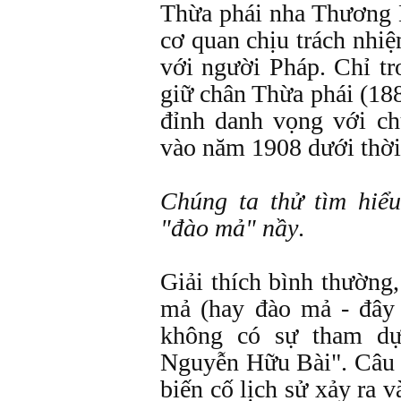
Thừa phái nha Thương 
cơ quan chịu trách nhiệ
với người Pháp. Chỉ t
giữ chân Thừa phái (188
đỉnh danh vọng với c
vào năm 1908 dưới thời
Chúng ta thử tìm hiể
"đào mả" nầy
.
Giải thích bình thường,
mả (hay đào mả - đây
không có sự tham dự
Nguyễn Hữu Bài". Câu 
biến cố lịch sử xảy ra 