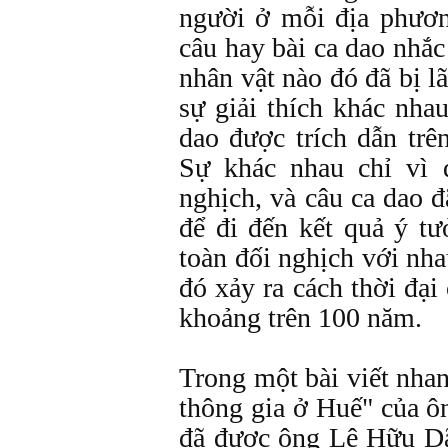
người ở mỗi địa phươn
câu hay bài ca dao nhắ
nhân vật nào đó đã bị l
sự giải thích khác nha
dao được trích dẫn trê
Sự khác nhau chỉ vì 
nghịch, và câu ca dao đ
để đi đến kết quả ý t
toàn đối nghịch với nha
đó xảy ra cách thời đại
khoảng trên 100 năm.
Trong một bài viết nha
thông gia ở Huế" của 
đã được ông Lê Hữu Dã