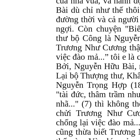
của nhà vua, và hành 
Bài dù chỉ như thế thô
đường thời và cả người
ngợi. Còn chuyện "Biế
thư bộ Công là Nguyễn
Trương Như Cương thậm
việc đào mả...” tôi e là
Bởi, Nguyễn Hữu Bài, 
Lại bộ Thượng thư, Khâ
Nguyễn Trọng Hợp (18
"tài đức, thâm trầm như
nhã..." (7) thì không th
chửi Trương Như Cư
chống lại việc đào mả.
cũng thừa biết Trương