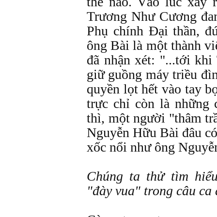
thế nào. Vào lúc xảy 
Trương Như Cương đan
Phụ chính Đại thần, 
ông Bài là một thành v
đã nhận xét: "...tới 
giữ guồng máy triều đì
quyền lọt hết vào tay b
trực chỉ còn là những
thì, một người "thâm tr
Nguyễn Hữu Bài đâu có
xốc nổi như ông Nguyễ
Chúng ta thử tìm hiể
"đày vua" trong câu ca 