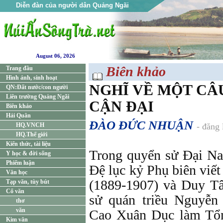
Diễn đàn của người dân Quảng Ngãi
August 06, 2026
Biên khảo
Trang đầu
Hình ảnh, sinh hoạt
NGHĨ VỀ MỘT CÂ
QN:Đất nước/con người
Liên trường Quảng Ngãi
CẬN ĐẠI
Biên khảo
Hải Quân
ĐÀO ĐỨC NHUẬN
HQ.VNCH
- đăng
HQ.Thế giới
Kiến thức, tài liệu
Trong quyển sử Đại Na
Y học & đời sống
Phiếm luận
Đệ lục kỷ Phụ biên viết
Văn học
(1889-1907) và Duy T
Tạp văn, tùy bút
Cổ văn
sử quán triều Nguyễ
thơ
văn
Cao Xuân Dục làm Tổng
Kim văn