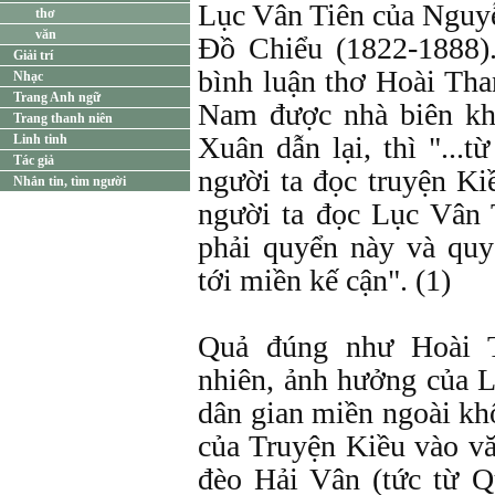
Lục Vân Tiên của Nguyễ
thơ
văn
Đồ Chiểu (1822-1888)
Giải trí
bình luận thơ Hoài Tha
Nhạc
Trang Anh ngữ
Nam được nhà biên k
Trang thanh niên
Xuân dẫn lại, thì "...
Linh tinh
Tác giả
người ta đọc truyện K
Nhắn tin, tìm người
người ta đọc Lục Vân 
phải quyển này và qu
tới miền kế cận". (1)
Quả đúng như Hoài T
nhiên, ảnh hưởng của 
dân gian miền ngoài k
của Truyện Kiều vào v
đèo Hải Vân (tức từ 