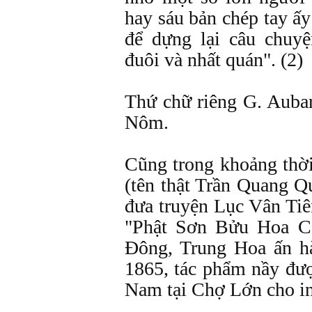
hay sáu bản chép tay ấ
để dựng lại câu chuy
đuôi và nhất quán". (2)
Thứ chữ riêng G. Aubar
Nôm.
Cũng trong khoảng thờ
(tên thật Trần Quang 
đưa truyện Lục Vân Ti
"Phật Sơn Bửu Hoa C
Đông, Trung Hoa ấn h
1865, tác phẩm nầy đư
Nam tại Chợ Lớn cho in 