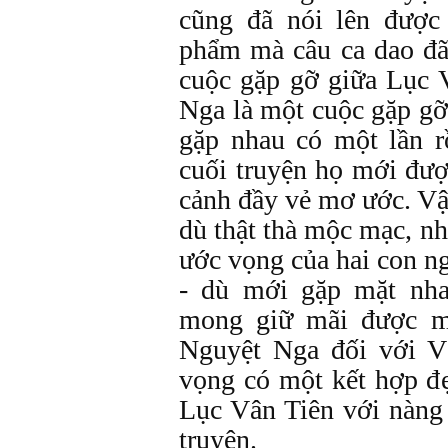
cũng đã nói lên được 
phẩm mà câu ca dao đã
cuộc gặp gỡ giữa Lục 
Nga là một cuộc gặp gỡ 
gặp nhau có một lần r
cuối truyện họ mới đượ
cảnh đầy vẻ mơ ước. Vậy
dù thật thà mộc mạc, n
ước vọng của hai con n
- dù mới gặp mặt nh
mong giữ mãi được m
Nguyệt Nga đối với V
vọng có một kết hợp đ
Lục Vân Tiên với nàng
truyện.