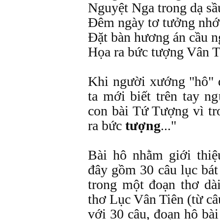
Nguyệt Nga trong dạ sầu
Đêm ngày tơ tưởng nhớ 
Đặt bàn hương án cầu n
Họa ra bức tượng Vân Ti
Khi người xướng "hô" 
ta mới biết trên tay n
con bài Tứ Tượng vì tr
ra bức
tượng
..."
Bài hô nhằm giới thiệ
đây gồm 30 câu lục bát
trong một đoạn thơ dà
thơ Lục Vân Tiên (từ câ
với 30 câu, đoạn hô bài