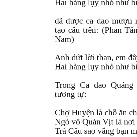
Hai hàng lụy nhỏ như b
đã được ca dao mượn 
tạo câu trên: (Phan T
Nam)
Anh dứt lời than, em đâ
Hai hàng lụy nhỏ như b
Trong Ca dao Quảng 
tương tự:
Chợ Huyện là chỗ ăn ch
Ngó vô Quán Vịt là nơi
Trà Câu sao vắng bạn 