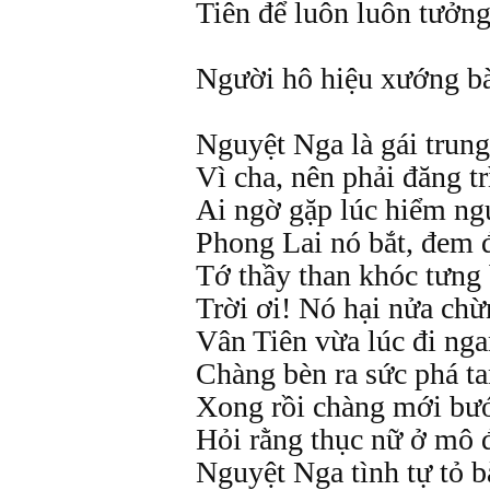
Tiên để luôn luôn tưởn
Người hô hiệu xướng bà
Nguyệt Nga là gái trung 
Vì cha, nên phải đăng tr
Ai ngờ gặp lúc hiểm ng
Phong Lai nó bắt, đem đ
Tớ thầy than khóc tưng
Trời ơi! Nó hại nửa ch
Vân Tiên vừa lúc đi nga
Chàng bèn ra sức phá t
Xong rồi chàng mới bướ
Hỏi rằng thục nữ ở mô 
Nguyệt Nga tình tự tỏ b