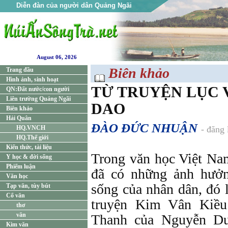
Diễn đàn của người dân Quảng Ngãi
August 06, 2026
Biên khảo
Trang đầu
Hình ảnh, sinh hoạt
TỪ TRUYỆN LỤC 
QN:Đất nước/con người
Liên trường Quảng Ngãi
DAO
Biên khảo
Hải Quân
ĐÀO ĐỨC NHUẬN
HQ.VNCH
- đăng
HQ.Thế giới
Kiến thức, tài liệu
Trong văn học Việt Na
Y học & đời sống
Phiếm luận
đã có những ảnh hưở
Văn học
sống của nhân dân, đó l
Tạp văn, tùy bút
Cổ văn
truyện Kim Vân Kiề
thơ
văn
Thanh của Nguyễn Du
Kim văn