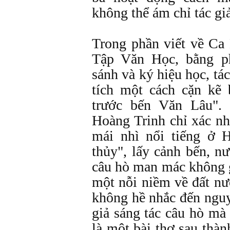
không thể ám chỉ tác gi
Trong phần viết về Ca
Tập Văn Học, bằng p
sánh và ký hiệu học, tá
tích một cách cặn kẽ 
trước bến Văn Lâu". 
Hoàng Trinh chỉ xác n
mái nhì nổi tiếng ở 
thủy", lấy cảnh bến, n
câu hò man mác không gi
một nỗi niềm về đất nư
không hề nhắc đến nguy
giả sáng tác câu hò mà
là một bài thơ sau thàn