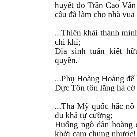
huyết do Trần Cao Vân
câu đã làm cho nhà vua
...Thiên khải thánh mi
chi khí;
Địa sinh tuấn kiệt hữ
quyền.
...Phụ Hoàng Hoàng đế h
Dực Tôn tôn lăng hà cớ 
...Tha Mỹ quốc hắc nô 
du khả tự cường;
Huống ngô dân hoàng đ
khởi cam chung nhược!