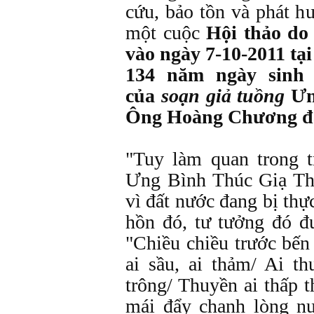
cứu, bảo tồn và phát h
một cuộc
Hội thảo do
vào ngày 7
-
10
-
2011 tạ
134 năm ngày sinh
của
soạn giả tuồng
Ưn
Ông Hoàng Chương đã
"Tuy làm quan trong 
Ưng Bình Thúc Giạ Th
vì đất nước đang bị thự
hồn đó, tư tưởng đó đ
"Chiều chiều trước bến
ai sầu, ai thảm/ Ai th
trông/ Thuyền ai thấp 
mái đẩy chạnh lòng nư