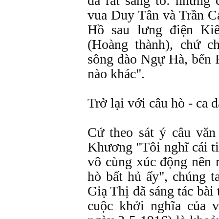
đã rất sáng tỏ: những 
vua Duy Tân và Trần Ca
Hồ sau lưng điện Ki
(Hoàng thành), chứ c
sông đào Ngự Hà, bến 
nào khác".
Trở lại với câu hò - ca d
Cứ theo sát ý câu vă
Khương "Tôi nghĩ cái ti
vô cùng xúc động nên m
hò bất hủ ấy", chúng 
Giạ Thị đã sáng tác bài
cuộc khởi nghĩa của 