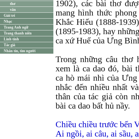
1902), các bài thơ đư
thơ
văn
mang hình thức phong
Giải trí
Khắc Hiếu (1888-1939
Nhạc
Trang Anh ngữ
(1895-1983), hay những 
Trang thanh niên
ca xứ Huế của Ưng Bình
Linh tinh
Tác giả
Nhắn tin, tìm người
Trong những câu thơ 
xem là ca dao đó, bài t
ca hò mái nhì của Ưng
nhắc đến nhiều nhất và
thân của tác giả còn n
bài ca dao bất hủ nầy.
Chiều chiều trước bến 
Ai ngồi, ai câu, ai sầu, 