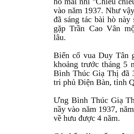
hò mái nhì "Chiều chiề
vào năm 1937. Như vậy
đã sáng tác bài hò này
gặp Trần Cao Vân mộ
lâu.
Biến cố vua Duy Tân 
khoảng trước tháng 5
Bình Thúc Giạ Thị đã 
tri phủ Điện Bàn, tỉnh
Ưng Bình Thúc Giạ Thị
nầy vào năm 1937, năm 
về hưu được 4 năm.