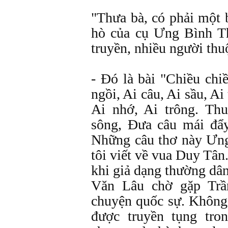
"Thưa bà, có phải một 
hò của cụ Ưng Bình T
truyền, nhiều người thu
- Đó là bài "Chiều chi
ngồi, Ai câu, Ai sầu, A
Ai nhớ, Ai trông. Th
sông, Đưa câu mái đẩ
Những câu thơ này Ưng
tôi viết về vua Duy Tâ
khi giả dạng thường dân
Văn Lâu chờ gặp Tr
chuyện quốc sự. Không
được truyền tụng tro