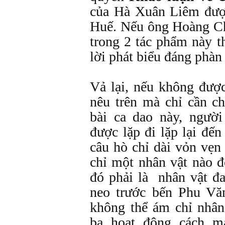
của Hà Xuân Liêm đượ
Huế. Nếu ông Hoàng Ch
trong 2 tác phẩm này t
lời phát biểu đáng phàn
Vả lại, nếu không đượ
nêu trên mà chỉ cần c
bài ca dao này, người
được lặp đi lặp lại đế
câu hò chỉ dài vỏn vẹ
chỉ một nhân vật nào 
đó phải là nhân vật đ
neo trước bến Phu Vă
không thể ám chỉ nhâ
ba hoạt động cách mạ