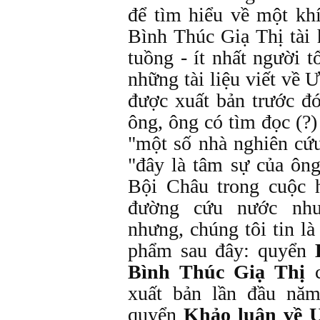
để tìm hiểu về một kh
Bình Thúc Giạ Thị tài 
tuồng - ít nhất người 
những tài liệu viết về
được xuất bản trước đó
ông, ông có tìm đọc (?)
"một số nhà nghiên cứu
"đây là tâm sự của ông
Bội Châu trong cuộc 
đường cứu nước như
nhưng, chúng tôi tin l
phẩm sau đây: quyển
Bình Thúc Giạ Thị
c
xuất bản lần đầu nă
quyển
Khảo luận về 