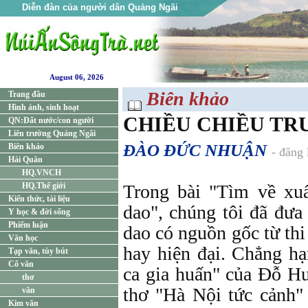
Diễn đàn của người dân Quảng Ngãi
August 06, 2026
Biên khảo
Trang đầu
Hình ảnh, sinh hoạt
CHIỀU CHIỀU TR
QN:Đất nước/con người
Liên trường Quảng Ngãi
ĐÀO ĐỨC NHUẬN
Biên khảo
- đăng
Hải Quân
HQ.VNCH
HQ.Thế giới
Trong bài "Tìm về xu
Kiến thức, tài liệu
dao", chúng tôi đã đưa
Y học & đời sống
Phiếm luận
dao có nguồn gốc từ thi 
Văn học
hay hiện đại. Chẳng hạ
Tạp văn, tùy bút
Cổ văn
ca gia huấn" của Đỗ H
thơ
thơ "Hà Nội tức cảnh
văn
Kim văn