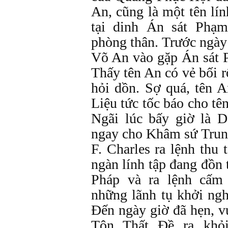
An, cũng là một tên lí
tại dinh Án sát Phạm
phòng thân. Trước ngày
Võ An vào gặp Án sát 
Thấy tên An có vẻ bối r
hỏi dồn. Sợ quá, tên A
Liệu tức tốc báo cho t
Ngãi lúc bấy giờ là D
ngay cho Khâm sứ Trung
F. Charles ra lệnh thu
ngàn lính tập đang đồn 
Pháp và ra lệnh cấm
những lãnh tụ khởi ngh
Đến ngày giờ đã hẹn, vu
Tôn Thất Đề ra khỏ