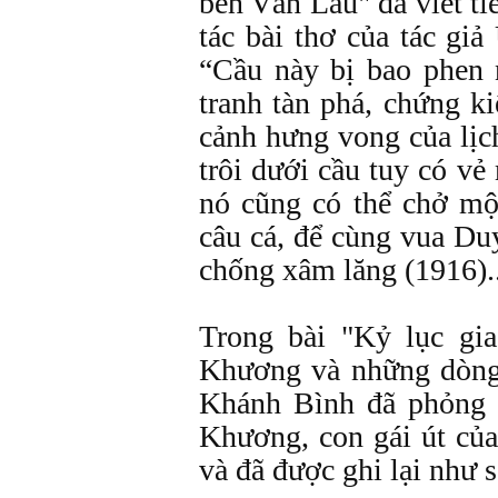
bến Văn Lâu" đã viết t
tác bài thơ của tác gi
“Cầu này bị bao phen 
tranh tàn phá, chứng k
cảnh hưng vong của lịc
trôi dưới cầu tuy có v
nó cũng có thể chở mộ
câu cá, để cùng vua Du
chống xâm lăng (1916)..
Trong bài "Kỷ lục g
Khương và những dòng 
Khánh Bình đã phỏng
Khương, con gái út củ
và đã được ghi lại như s