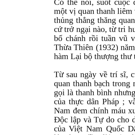
Có thể nói, suốt cuộc
một vị quan thanh liêm
thủng thẳng thăng quan
cứ trở ngại nào, từ tri h
bố chánh rồi tuần vũ 
Thừa Thiên (1932) năm
hàm Lại bộ thượng thư tr
Từ sau ngày về trí sĩ,
quan thanh bạch trong 
gọi là thanh bình nhưn
của thực dân Pháp ; v
Nam đem chính máu xư
Độc lập và Tự do cho 
của Việt Nam Quốc D