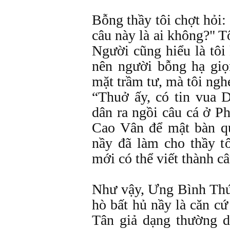
Bỗng thầy tôi chợt hỏi:
câu này là ai không?" T
Người cũng hiểu là tôi
nên người bỗng hạ giọ
mặt trầm tư, mà tôi ngh
“Thuở ấy, có tin vua 
dân ra ngồi câu cá ở P
Cao Vân để mật bàn qu
nầy đã làm cho thầy t
mới có thể viết thành câ
Như vậy, Ưng Bình Thúc
hò bất hủ nầy là căn c
Tân giả dạng thường d