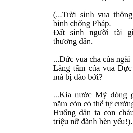
(...Trời sinh vua thôn
binh chống Pháp.
Đất sinh người tài g
thương dân.
...Đức vua cha của ngài 
Lăng tẩm của vua Dực
mà bị đào bới?
...Kìa nước Mỹ dòng 
năm còn có thể tự cườn
Huống dân ta con chá
triệu nỡ đành hèn yếu!).