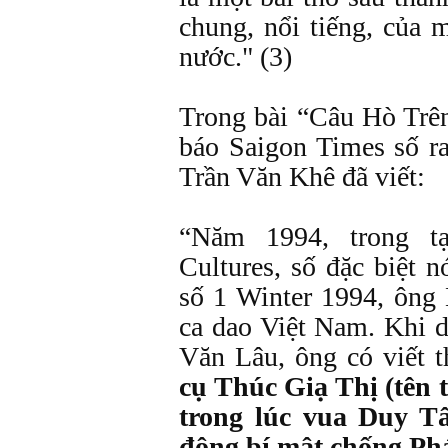
chung, nổi tiếng, của 
nước." (3)
Trong bài “Câu Hò Trê
báo Saigon Times số r
Trần Văn Khê đã viết:
“Năm 1994, trong t
Cultures, số đặc biệt n
số 1 Winter 1994, ông
ca dao Việt Nam. Khi d
Văn Lâu, ông có viết
cụ Thúc Giạ Thị (tên 
trong lúc vua Duy T
động bí mật chống Ph