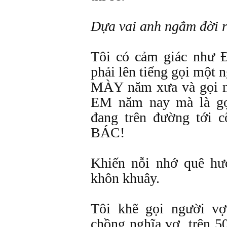
Dựa vai anh ngắm đời r
Tôi có cảm giác như
phải lên tiếng gọi một
MÀY năm xưa và gọi m
EM năm nay mà là gọi
đang trên đường tới
BÁC!
Khiến nỗi nhớ quê hươ
khôn khuây.
Tôi khẽ gọi người vợ
chồng nghĩa vợ trên 50