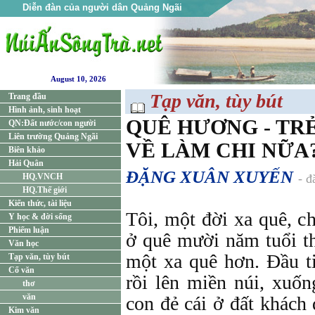
Diễn đàn của người dân Quảng Ngãi
August 10, 2026
Tạp văn, tùy bút
Trang đầu
Hình ảnh, sinh hoạt
QUÊ HƯƠNG - TRẺ:
QN:Đất nước/con người
Liên trường Quảng Ngãi
VỀ LÀM CHI NỮA? 
Biên khảo
Hải Quân
ĐẶNG XUÂN XUYẾN
HQ.VNCH
- đ
HQ.Thế giới
Kiến thức, tài liệu
Tôi, một đời xa quê, c
Y học & đời sống
Phiếm luận
ở quê mười năm tuổi th
Văn học
một xa quê hơn. Đầu ti
Tạp văn, tùy bút
Cổ văn
rồi lên miền núi, xuốn
thơ
văn
con đẻ cái ở đất khách 
Kim văn