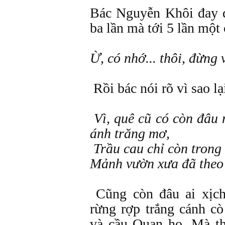
Bác Nguyễn Khôi đay đ
ba lần mà tới 5 lần một 
Ừ, có nhớ... thôi, đừng 
Rồi bác nói rõ vì sao l
Vì, quê cũ có còn đâu 
ánh trăng mơ,
Trầu cau chỉ còn trong 
Mảnh vườn xưa đã theo 
Cũng còn đâu ai xịch
rừng rợp trắng cánh cò
và cầu Quan họ. Mà th