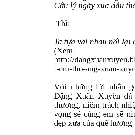
Câu lý ngày xưa dẫu thô
Thì:
Ta tựa vai nhau nối lại 
(Xem:
http://dangxuanxuyen.b
i-em-tho-ang-xuan-xuye
Với những lời nhắn gọ
Đặng Xuân Xuyến đã b
thương, niềm trách nhi
vọng sẽ cùng em sẽ ní
đẹp xưa của quê hương.