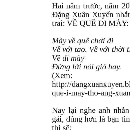
Hai năm trước, năm 201
Đặng Xuân Xuyến nhắn
trai: VỀ QUÊ ĐI MÀY:
Mày về quê chơi đi
Về với tao. Về với thời 
Về đi mày
Đừng lời nói gió bay.
(Xem:
http://dangxuanxuyen.b
que-i-may-tho-ang-xua
Nay lại nghe anh nhắn
gái, đúng hơn là bạn tì
thì sẽ: