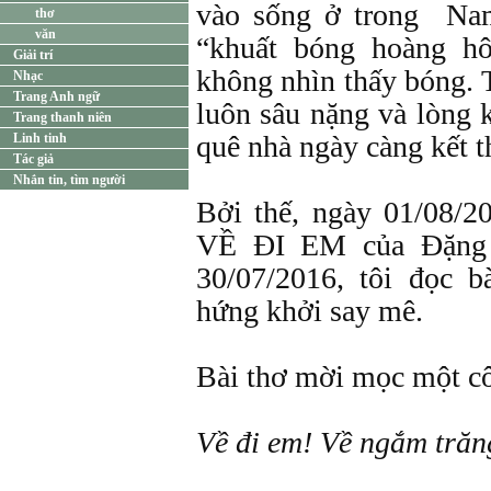
vào sống ở trong Na
thơ
văn
“khuất bóng hoàng h
Giải trí
không nhìn thấy bóng. 
Nhạc
Trang Anh ngữ
luôn sâu nặng và lòng 
Trang thanh niên
quê nhà ngày càng kết 
Linh tinh
Tác giả
Nhắn tin, tìm người
Bởi thế, ngày 01/08/20
VỀ ĐI EM của Đặng 
30/07/2016, tôi đọc 
hứng khởi say mê.
Bài thơ mời mọc một c
Về đi em! Về ngắm tră