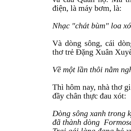
điện, là máy bơm, là:
Nhạc "chát bùm" loa x
Và dòng sông, cái dò
thơ trẻ Đặng Xuân Xuy
Về một lần thôi nằm ng
Thì hôm nay, nhà thơ g
đầy chân thực đau xót:
Dòng sông xanh trong k
đã thành dòng Formosa
Trai gái làng đang bỏ x