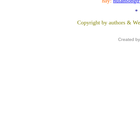
hay:
nuiansongt
*
Copyright by authors & We
Created b