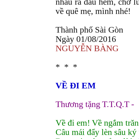
nhau ra đầu hẻm, chờ l
về quê mẹ, mình nhé!
Thành phố Sài Gòn
Ngày 01/08/2016
NGUYỄN BÀNG
* * *
VỀ ĐI EM
Thương tặng T.T.Q.T -
Về đi em! Về ngắm tră
Câu mái đẩy lèn sâu ký