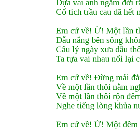
Dựa vai anh ngắm đời r
Cổ tích trầu cau đã hết 
Em cứ về! Ừ! Một lần t
Dẫu nắng bên sông khô
Câu lý ngày xưa dẫu thô
Ta tựa vai nhau nối lại 
Em cứ về! Đừng mải đắ
Về một lần thôi nằm ng
Về một lần thôi rộn đê
Nghe tiếng lòng khủa n
Em cứ về! Ừ! Một đêm t