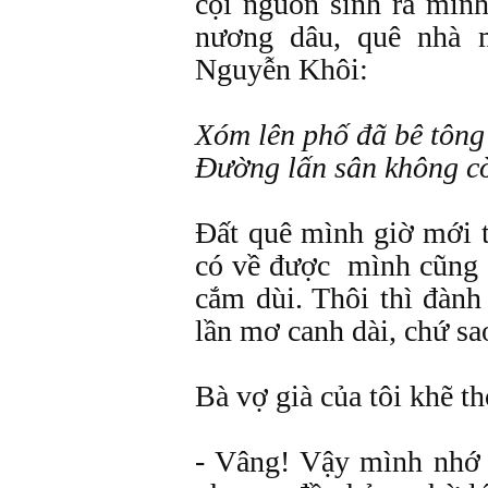
cội nguồn sinh ra mìn
nương dâu, quê nhà 
Nguyễn Khôi:
Xóm lên phố đã bê tông 
Đường lấn sân không cò
Đất quê mình giờ mới t
có về được mình cũng 
cắm dùi. Thôi thì đàn
lần mơ canh dài, chứ sa
Bà vợ già của tôi khẽ th
- Vâng! Vậy mình nhớ 