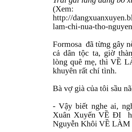
(Xem:
http://dangxuanxuyen.b
lam-chi-nua-tho-nguyen
Formosa đã từng gây n
cả dân tộc ta, giờ th
lòng quê mẹ, thì VỀ 
khuyên rất chí tình.
Bà vợ già của tôi sầu nã
- Vậy biết nghe ai, n
Xuân Xuyến VỀ ĐI ha
Nguyễn Khôi VỀ LÀM