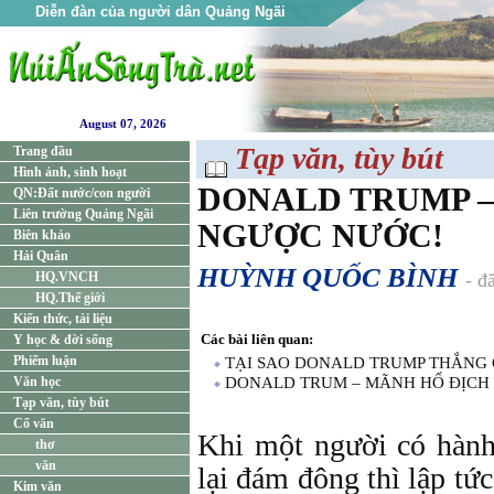
Diễn đàn của người dân Quảng Ngãi
August 07, 2026
Tạp văn, tùy bút
Trang đầu
Hình ảnh, sinh hoạt
DONALD TRUMP –
QN:Đất nước/con người
Liên trường Quảng Ngãi
NGƯỢC NƯỚC!
Biên khảo
Hải Quân
HUỲNH QUỐC BÌNH
HQ.VNCH
- đ
HQ.Thế giới
Kiến thức, tài liệu
Các bài liên quan:
Y học & đời sống
Phiếm luận
TẠI SAO DONALD TRUMP THẮNG
Văn học
DONALD TRUM – MÃNH HỔ ĐỊCH
Tạp văn, tùy bút
Cổ văn
Khi một người có hành
thơ
văn
lại đám đông thì lập tứ
Kim văn