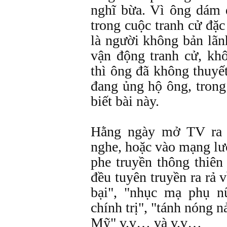
nghĩ bừa. Vì ông dám
trong cuộc tranh cử đặ
là người không bản lãn
vận động tranh cử, kh
thì ông đã không thuy
đang ủng hộ ông, trong
biết bài này.
Hằng ngày mở TV ra 
nghe, hoặc vào mạng lướ
phe truyền thông thiê
đều tuyên truyền ra rả
bại", "nhục mạ phụ n
chính trị", "tánh nóng 
Mỹ" v.v… và v.v…