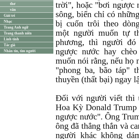
trời", hoặc "bơi ngược 
thơ
văn
sông, biển chỉ có nhữn
Giải trí
bị cuốn trôi theo dò
Nhạc
Trang Anh ngữ
một người muốn tự t
Trang thanh niên
Linh tinh
phương, thì người đó
Tác giả
ngược nước hay chèo
Nhắn tin, tìm người
muốn nói rằng, nếu họ 
"phong ba, bão táp" t
thuyền (thất bại) ngay l
Đối với người viết th
Hoa Kỳ Donald Trump l
ngược nước". Ông Trum
ông đã thẳng thắn và c
người khác không dá