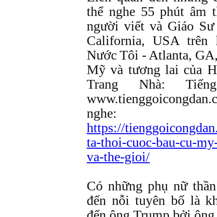
thể nghe 55 phút âm t
người viết và Giáo Sư
California, USA trên
Nước Tôi - Atlanta, GA
Mỹ và tương lai của H
Trang Nhà: Tiế
www.tienggoicongdan.c
nghe:
https://tienggoicongda
ta-thoi-cuoc-bau-cu-my
va-the-gioi/
Có những phụ nữ thần 
đến nỗi tuyên bố là 
đến ông Trump bởi ông