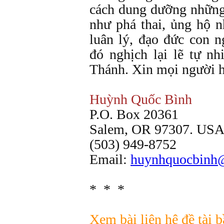
cách dung dưỡng những 
như phá thai, ủng hộ 
luân lý, đạo đức con n
đó nghịch lại lẽ tự n
Thánh. Xin mọi người h
Huỳnh Quốc Bình
P.O. Box 20361
Salem, OR 97307. US
(503) 949-8752
Email:
huynhquocbinh
* * *
Xem bài liên hệ đề tài