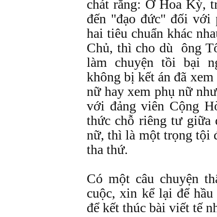
chát rằng: Ở Hoa Kỳ, t
đến "đạo đức" đối với 
hai tiêu chuẩn khác nh
Chủ, thì cho dù ông T
làm chuyện tồi bại 
không bị kết án đã xem
nữ hay xem phụ nữ như
với đảng viên Cộng Hò
thức chỗ riêng tư giữa
nữ, thì là một trọng tội
tha thứ.
Có một câu chuyện thậ
cuộc, xin kể lại để hầ
để kết thúc bài viết tế n