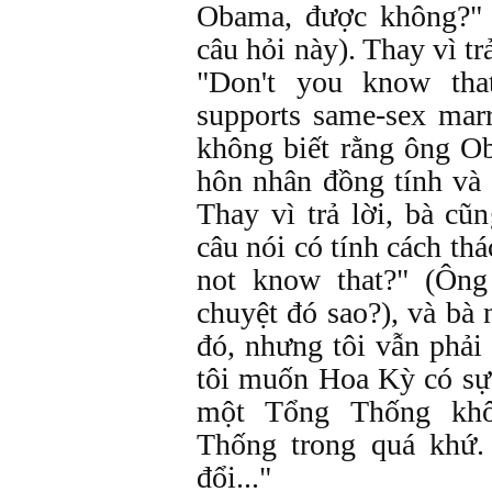
Obama, được không?" 
câu hỏi này). Thay vì trả
"Don't you know th
supports same-sex mar
không biết rằng ông O
hôn nhân đồng tính và 
Thay vì trả lời, bà cũ
câu nói có tính cách th
not know that?" (Ông
chuyệt đó sao?), và bà 
đó, nhưng tôi vẫn phải
tôi muốn Hoa Kỳ có sự
một Tổng Thống kh
Thống trong quá khứ.
đổi..."