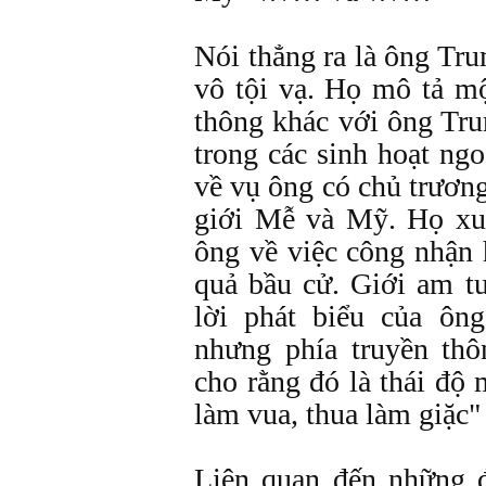
Nói thẳng ra là ông Tr
vô tội vạ. Họ mô tả m
thông khác với ông Tr
trong các sinh hoạt ng
về vụ ông có chủ trươn
giới Mễ và Mỹ. Họ xuy
ông về việc công nhận
quả bầu cử. Giới am tư
lời phát biểu của ôn
nhưng phía truyền thô
cho rằng đó là thái độ
làm vua, thua làm giặc" 
Liên quan đến những đ