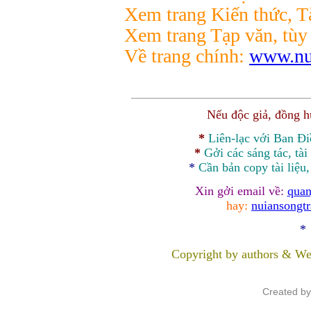
Xem trang Kiến thức, Tà
Xem trang Tạp văn, tùy
Về trang chính:
www.nui
Nếu độc giả, đồng 
*
Liên-lạc với Ban Đ
*
Gởi các sáng tác, tài
*
Cần bản
copy
tài liệu
Xin gởi email về:
quan
hay:
nuiansongt
*
Copyright by authors & We
Created b