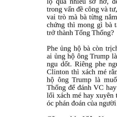
lộ quá nhiều sơ hở, d
trong vấn đề công và tư
vai trò mà bà từng nắ
chứng thì mong gì bà t
trở thành Tổng Thống?
Phe ủng hộ bà còn trị
ai ủng hộ ông Trump là
ngu dốt. Riêng phe n
Clinton thì xách mé r
hộ ông Trump là mu
Thống để đánh VC hay
lối xách mé hay xuyên 
óc phán đoán của người