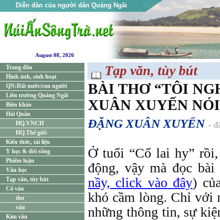
Diễn đàn của người dân Quảng Ngãi
August 08, 2026
Tạp văn, tùy bút
Trang đầu
Hình ảnh, sinh hoạt
BÀI THƠ “TÔI N
QN:Đất nước/con người
Liên trường Quảng Ngãi
XUÂN XUYẾN NÓI G
Biên khảo
Hải Quân
ĐẶNG XUÂN XUYẾN
HQ.VNCH
- đ
HQ.Thế giới
Kiến thức, tài liệu
Ở tuổi “Cổ lai hy” rồi,
Y học & đời sống
Phiếm luận
động, vậy mà đọc bài 
Văn học
nầy, click vào đây
) củ
Tạp văn, tùy bút
Cổ văn
khó cầm lòng. Chỉ với 
thơ
văn
những thông tin, sự kiệ
Kim văn