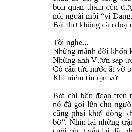
bọn quan tham còn đượ
nói ngoài môi “vì Đảng,
Bài thơ không cần đoạn
Tôi nghe...
Những mảnh đời khốn 
Những anh Vươn sắp trơ 
Có câu tức nước ắt vỡ 
Khi niềm tin rạn vỡ.
Bởi chỉ bốn đoạn trên 
nó đã gợi lên cho ngườ
cũng phải khơi dòng k
bờ”. Nhìn lại những trậ
cuối cùng vẫn lại dân 