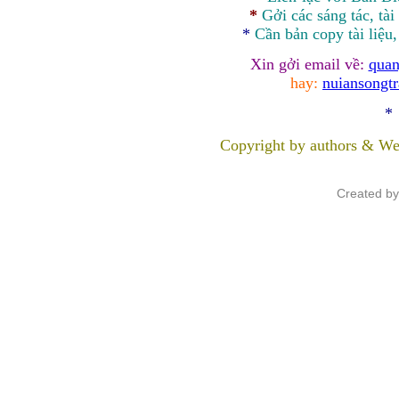
*
Gởi các sáng tác, tài
*
Cần bản
copy
tài liệu
Xin gởi email về:
quan
hay:
nuiansongt
*
Copyright by authors & We
Created b