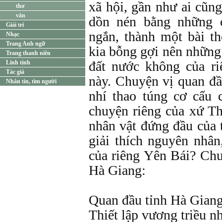
xã hội, gần như ai cũn
thơ
văn
dồn nén bằng những 
Giải trí
ngắn, thành một bài th
Nhạc
Trang Anh ngữ
kia bỗng gợi nên những
Trang thanh niên
đất nước không của r
Linh tinh
Tác giả
này. Chuyện vị quan đ
Nhắn tin, tìm người
nhí thao túng cơ cấu c
chuyện riêng của xứ Th
nhân vật đứng đầu của
giải thích nguyên nhân
của riêng Yên Bái? Ch
Hà Giang:
Quan đầu tỉnh Hà Gian
Thiết lập vương triều n