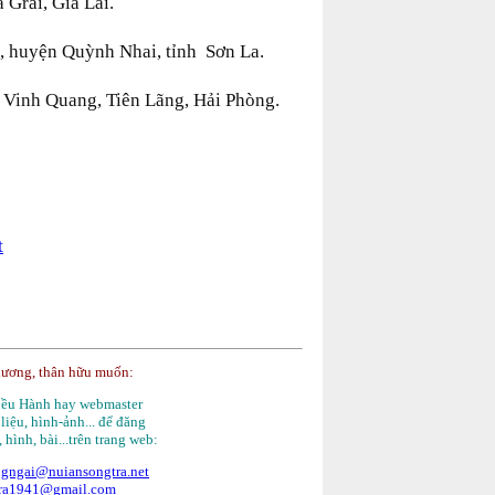
 Grai, Gia Lai.
, huyện Quỳnh Nhai, tỉnh Sơn La.
Vinh Quang, Tiên Lãng, Hải Phòng.
t
hương, thân hữu muốn:
Điều Hành hay webmaster
 liệu, hình-ảnh... để đăng
, hình, bài...trên trang web:
gngai@nuiansongtra.net
tra1941@gmail.com