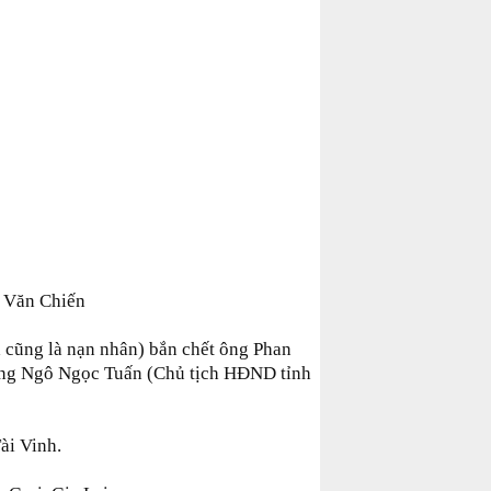
h Văn Chiến
 cũng là nạn nhân) bắn chết ông Phan
ông Ngô Ngọc Tuấn (Chủ tịch HĐND tỉnh
ài Vinh.