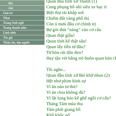
Quan đầu tỉnh xứ Thanh (1)
thơ
Cung phụng bồ nhí siêu xe bạc tỉ
văn
Biệt thự rải khắp nơi
Giải trí
Chiếm đất vàng phố thị
Nhạc
Trang Anh ngữ
Còn ủ mưu đầu cơ chính trị
Trang thanh niên
Bợ gót đưa “nàng” vào cơ cấu
Linh tinh
Quan thật giầu!
Tác giả
Quan tính kế thật sâu!
Nhắn tin, tìm người
Quan lấy tiền từ đâu?
Từ bòn rút dân đen?
Hay tận vét bằng trò buôn quan bán 
Tôi nghe...
Quan đầu tỉnh xứ Bái khử nhau (2)
Hệt như phim hình sự
Vì ân oán tư thù?
Vì ăn chia không đủ?
Vì lật lọng bảo kê ghế ngồi cơ cấu?
Tháng Tám mùa thu
Tám phát giang hồ
Khô khốc nổ