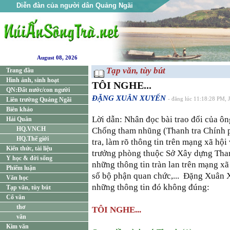
Diễn đàn của người dân Quảng Ngãi
August 08, 2026
Tạp văn, tùy bút
Trang đầu
Hình ảnh, sinh hoạt
TÔI NGHE...
QN:Đất nước/con người
ĐẶNG XUÂN XUYẾN
Liên trường Quảng Ngãi
- đăng lúc 11:18:28 PM, 
Biên khảo
Lời dẫn: Nhân đọc bài trao đổi của ô
Hải Quân
HQ.VNCH
Chống tham nhũng (Thanh tra Chính p
HQ.Thế giới
tra, làm rõ thông tin trên mạng xã hội
Kiến thức, tài liệu
trưởng phòng thuộc Sở Xây dựng Than
Y học & đời sống
những thông tin tràn lan trên mạng xã
Phiếm luận
số bộ phận quan chức,... Đặng Xuân 
Văn học
những thông tin đó không đúng:
Tạp văn, tùy bút
Cổ văn
thơ
TÔI NGHE...
văn
Kim văn