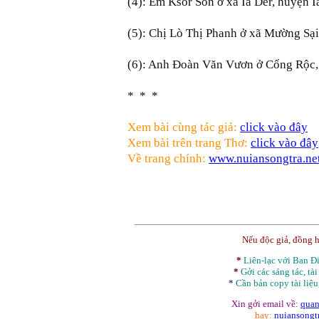
(4): Em Ksor Sôn ở xã Ia Der, huyện Ia
(5): Chị Lò Thị Phanh ở xã Mường Sại
(6): Anh Đoàn Văn Vươn ở Cống Rộc, 
* * *
Xem bài cùng tác giả:
click vào đây
Xem bài trên trang Thơ:
click vào đây
Về trang chính:
www.nuiansongtra.ne
Nếu độc giả, đồng 
*
Liên-lạc với Ban 
*
Gởi các sáng tác, tài
*
Cần bản
copy
tài liệu
Xin gởi email về:
quan
hay:
nuiansong