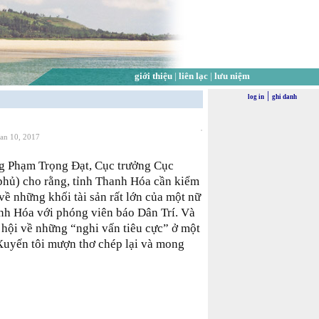
giới thiệu
|
liên lạc
|
lưu niệm
|
log in
ghi danh
Jan 10, 2017
ng Phạm Trọng Đạt, Cục trưởng Cục
hủ) cho rằng, tỉnh Thanh Hóa cần kiểm
 về những khối tài sản rất lớn của một nữ
h Hóa với phóng viên báo Dân Trí. Và
 hội về những “nghi vấn tiêu cực” ở một
Xuyến tôi mượn thơ chép lại và mong