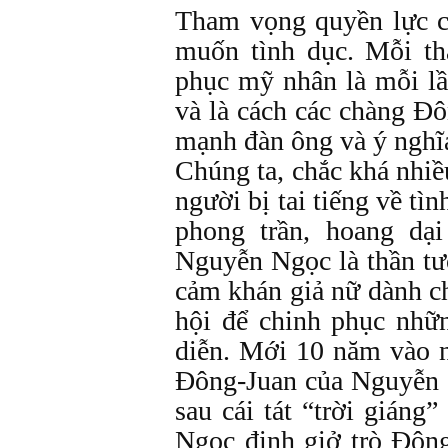
Tham vọng quyền lực c
muốn tình dục. Mỗi th
phục mỹ nhân là mỗi lầ
và là cách các chàng Đ
mạnh đàn ông và ý nghĩa
Chúng ta, chắc khá nhi
người bị tai tiếng về tì
phong trần, hoang dạ
Nguyễn Ngọc là thần tượ
cảm khán giả nữ dành c
hội để chinh phục nhữ
diễn. Mới 10 năm vào n
Đông-Juan của Nguyễn N
sau cái tát “trời gián
Ngọc định giở trò Đông