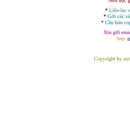
Nếu độc g
*
Liên-lạc
*
Gởi các sá
*
Cần bản
co
Xin gởi ema
hay:
n
Copyright by au