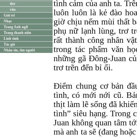
tình cảm của anh ta. Trê
thơ
văn
luôn luôn là kẻ đào ho
Giải trí
giờ chịu nếm mùi thất bạ
Nhạc
Trang Anh ngữ
phụ nữ lạnh lùng, trơ tr
Trang thanh niên
rất thành công nhân vậ
Linh tinh
Tác giả
trong tác phẩm văn học
Nhắn tin, tìm người
những gã Đông-Juan của
trơ trẽn đến bỉ ổi.
Điểm chung cơ bản đầu
tình, có mới nới cũ. Bản
thịt làm lẽ sống đã khi
tình” siêu hạng. Trong c
Juan không quan tâm tớ
mà anh ta sẽ (đang hoặc