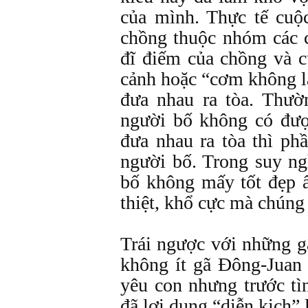
của mình. Thực tế cuộ
chồng thuộc nhóm các 
đĩ điếm của chồng và c
cảnh hoặc “cơm không l
đưa nhau ra tòa. Thườ
người bố không có được
đưa nhau ra tòa thì ph
người bố. Trong suy ng
bố không mấy tốt đẹp 
thiệt, khổ cực mà chúng
Trái ngược với những g
không ít gã Đông-Juan 
yêu con nhưng trước t
đã lợi dụng “diễn kịch” 