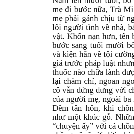
Năm lên mười tuổi, bố 
mẹ đi bước nữa, Trà Mi
mẹ phải gánh chịu từ n
lôi người tình về nhà, 
vật. Khốn nạn hơn, tên
bước sang tuổi mười b
và kiện hắn về tội cưỡng
giá trước pháp luật như
thuốc nào chữa lành đượ
lại chăm chỉ, ngoan ng
cô vẫn dửng dưng với c
của người mẹ, ngoài ba
Đêm tân hôn, khi chồn
như một khúc gỗ. Nhữn
“chuyện ấy” với cả chồn