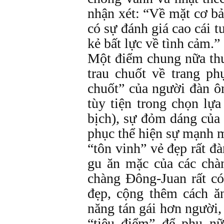
nhận xét: “Về mặt cơ b
có sự đánh giá cao cái t
kẻ bất lực về tình cảm.”
Một điểm chung nữa thư
trau chuốt về trang ph
chuốt” của người đàn ô
tùy tiện trong chọn lựa
bịch), sự đỏm dáng của 
phục thể hiện sự mạnh 
“tôn vinh” vẻ đẹp rất đà
gu ăn mặc của các chà
chàng Đông-Juan rất có
đẹp, cộng thêm cách ă
năng tán gái hơn người,
“tiêu điểm” để phụ n