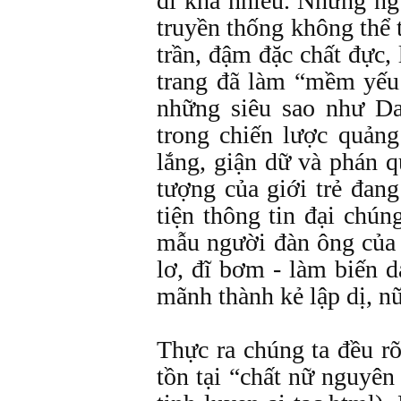
đi khá nhiều. Những n
truyền thống không thể
trần, đậm đặc chất đực, 
trang đã làm “mềm yếu
những siêu sao như Da
trong chiến lược quản
lắng, giận dữ và phán q
tượng của giới trẻ đan
tiện thông tin đại chú
mẫu người đàn ông của t
lơ, đĩ bơm - làm biến 
mãnh thành kẻ lập dị, n
Thực ra chúng ta đều r
tồn tại “chất nữ nguyê