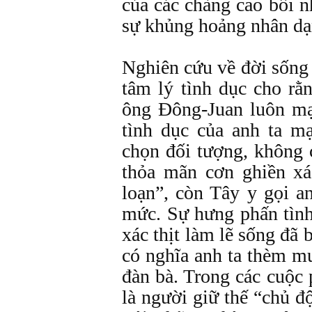
của các chàng cao bồi n
sự khủng hoảng nhân dạ
Nghiên cứu về đời sống 
tâm lý tình dục cho r
ông Đông-Juan luôn m
tình dục của anh ta m
chọn đối tượng, không 
thỏa mãn cơn ghiền xá
loạn”, còn Tây y gọi a
mức. Sự hưng phấn tình
xác thịt làm lẽ sống đã 
có nghĩa anh ta thèm m
đàn bà. Trong các cuộc p
là người giữ thế “chủ đ