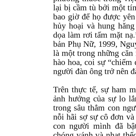
lại bị cầm tù bởi một 
bao giờ để họ được yên 
hủy hoại và hung hăng 
dọa làm rơi tấm mặt nạ
bản Phụ Nữ, 1999, Ngu
là một trong những căn
hào hoa, coi sự “chiếm đ
người đàn ông trở nên đ
Trên thực tế, sự ham m
ảnh hưởng của sự lo lắ
trong sâu thẳm con ngư
nỗi hãi sợ sự cô đơn và
con người mình đã bật
chóng vánh và nhạt thếc