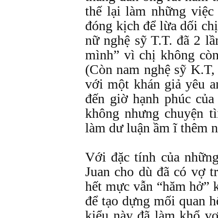
thế lại làm những việc 
đóng kịch để lừa dối ch
nữ nghệ sỹ T.T. đã 2 l
mình” vì chị không còn
(Còn nam nghệ sỹ K.T, 
với một khán giả yêu a
đến giờ hạnh phúc của
không nhưng chuyện tì
làm dư luận ầm ĩ thêm n
Với đặc tính của những
Juan cho dù đã có vợ t
hết mực vẫn “hăm hở” k
để tạo dựng mối quan hệ
kiểu này đã làm khổ vợ