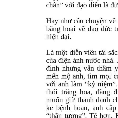
chân” với đạo diễn là đư
Hay như câu chuyện về 
băng hoại về đạo đức t
hiện đại.
Là một diễn viên tài sắ
của điện ảnh nước nhà. 
đình nhưng vẫn thầm y
mến mộ anh, tìm mọi cá
với anh làm “kỷ niệm”. 
thói trăng hoa, đàng 
muốn giữ thanh danh c
kẻ bệnh hoạn, anh cặp
“thần tượng”. Tệ hơn, 