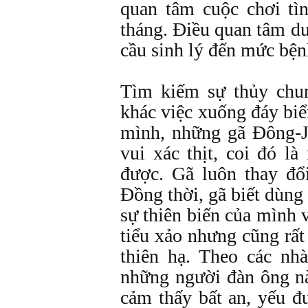
quan tâm cuộc chơi tì
tháng. Điều quan tâm d
cầu sinh lý đến mức bệ
Tìm kiếm sự thủy chu
khác việc xuống đáy bi
mình, những gã Đông-J
vui xác thịt, coi đó l
được. Gã luôn thay đổi
Đồng thời, gã biết dùn
sự thiên biến của mình 
tiểu xảo nhưng cũng rất
thiên hạ. Theo các nh
những người đàn ông n
cảm thấy bất an, yếu đ