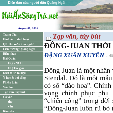
Diễn đàn của người dân Quảng Ngãi
August 08, 2026
Tạp văn, tùy bút
Trang đầu
Hình ảnh, sinh hoạt
ĐÔNG-JUAN THỜI 
QN:Đất nước/con người
Liên trường Quảng Ngãi
ĐẶNG XUÂN XUYẾN
Biên khảo
- đ
Hải Quân
HQ.VNCH
HQ.Thế giới
Đông-Juan là một nhân 
Kiến thức, tài liệu
Stendal. Đó là một mẫu
Y học & đời sống
Phiếm luận
có số “đào hoa”. Chính
Văn học
vọng chinh phục phụ 
Tạp văn, tùy bút
Cổ văn
“chiến công” trong đời 
thơ
“Đông-Juan luôn rũ bỏ 
văn
Kim văn