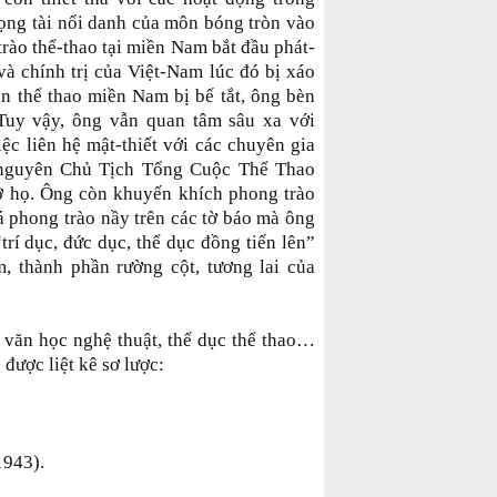
rọng tài nổi danh của môn bóng tròn vào
trào thể-thao tại miền Nam bắt đầu phát-
h và chính trị của Việt-Nam lúc đó bị xáo
ền thể thao miền Nam bị bế tắt, ông bèn
 Tuy vậy, ông vẫn quan tâm sâu xa với
ệc liên hệ mật-thiết với các chuyên gia
 nguyên Chủ Tịch Tổng Cuộc Thể Thao
ỡ họ. Ông còn khuyến khích phong trào
á phong trào nầy trên các tờ báo mà ông
trí dục, đức dục, thể dục đồng tiến lên”
m, thành phần rường cột, tương lai của
 văn học nghệ thuật, thể dục thể thao…
được liệt kê sơ lược:
 1943).
hiên đàng