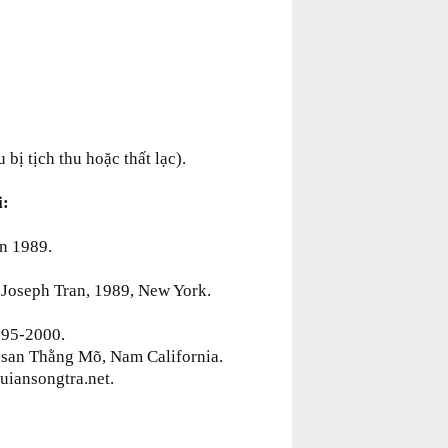
bị tịch thu hoặc thất lạc).
i:
ến 1989.
 Joseph Tran, 1989, New York.
995-2000.
-san Thằng Mõ, Nam California.
ww.nuiansongtra.net.