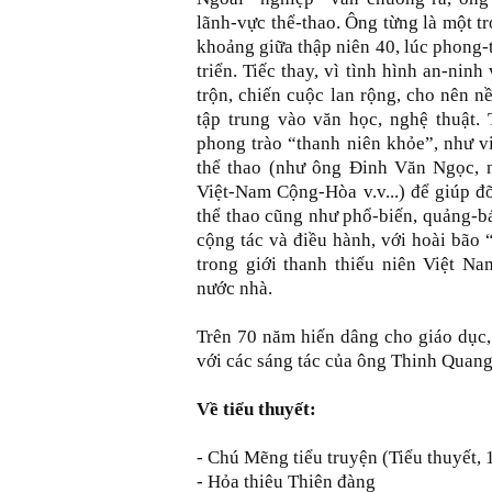
lãnh-vực thể-thao. Ông từng là một t
khoảng giữa thập niên 40, lúc phong-
triển. Tiếc thay, vì tình hình an-nin
trộn, chiến cuộc lan rộng, cho nên n
tập trung vào văn học, nghệ thuật.
phong trào “thanh niên khỏe”, như vi
thể thao (như ông Đinh Văn Ngọc,
Việt-Nam Cộng-Hòa v.v...) để giúp đ
thể thao cũng như phổ-biến, quảng-b
cộng tác và điều hành, với hoài bão “
trong giới thanh thiếu niên Việt Na
nước nhà.
Trên 70 năm hiến dâng cho giáo dục,
với các sáng tác của ông Thinh Quang 
Về tiểu thuyết:
- Chú Mẽng tiểu truyện (Tiểu thuyết,
- Hỏa thiêu T