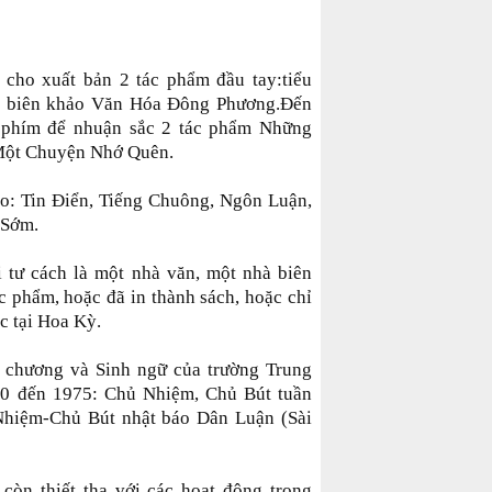
 cho xuất bản 2 tác phẩm đầu tay:tiểu
p biên khảo Văn Hóa Đông Phương.Đến
 phím để nhuận sắc 2 tác phẩm Những
Một Chuyện Nhớ Quên.
áo: Tin Điển, Tiếng Chuông, Ngôn Luận,
 Sớm.
i tư cách là một nhà văn, một nhà biên
ác phẩm, hoặc đã in thành sách, hoặc chỉ
c tại Hoa Kỳ.
 chương và Sinh ngữ của trường Trung
0 đến 1975: Chủ Nhiệm, Chủ Bút tuần
hiệm-Chủ Bút nhật báo Dân Luận (Sài
còn thiết tha với các hoạt động trong