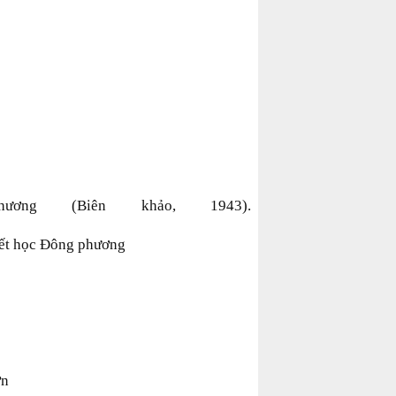
ng bên kia
ng (Biên khảo, 1943).
riết học Đông phương
 Mã Lạp Sơn
ơn