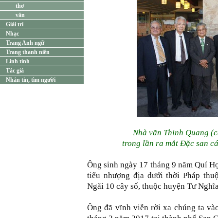
thơ
văn
Giải trí
Nhạc
Trang Anh ngữ
Trang thanh niên
Linh tinh
Tác giả
Nhắn tin, tìm người
Nhà văn Thinh Quang (c
trong lần ra mắt Đặc san c
Ông sinh ngày 17 tháng 9 năm Quí Hợ
tiểu nhượng địa dưới thời Pháp thu
Ngãi 10 cây số, thuộc huyện Tư Nghĩa
Ông đã vĩnh viễn rời xa chúng ta và