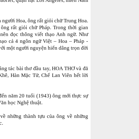
Gabriel, quận hạt Los Angeles, miền Nam
 người Hoa, ông rất giỏi chữ Trung Hoa.
ông rất giỏi chữ Pháp. Trong thời gian
nên đọc thông viết thạo Anh ngữ. Như
hạo cả 4 ngôn ngữ Việt – Hoa – Pháp -
 với một người nguyện hiến dâng trọn đời
sáng tác bài thơ đầu tay, HOA THƠ và đã
Khê, Hàn Mặc Tử, Chế Lan Viên hết lời
đến năm 20 tuổi (1943) ông mới thực sự
ăn học Nghệ thuật.
 về những thành tựu của ông về những
c.