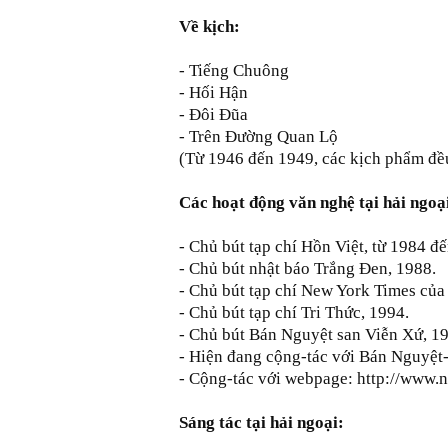
Về
kịch:
- Tiếng Chuông
- Hối Hận
- Đôi Đũa
- Trên Đường Quan Lộ
(Từ 1946 đến 1949, các kịch phẩm đều 
Các hoạt động văn nghệ tại hải ngoạ
- Chủ bút tạp chí Hồn Việt, từ 1984 đ
- Chủ bút nhật báo Trắng Đen, 1988.
- Chủ bút tạp chí New York Times của
- Chủ bút tạp chí Tri Thức, 1994.
- Chủ bút Bán Nguyệt san Viễn Xứ, 1
- Hiện đang cộng-tác với Bán Nguyệt
- Cộng-tác với webpage: http://w
Sáng tác t
ại hải ngoại: