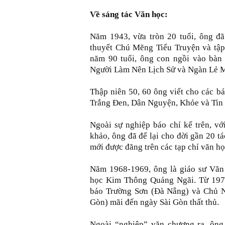
Về sáng tác Văn học:
Năm 1943, vừa tròn 20 tuổi, ông đã
thuyết Chú Mẽng Tiểu Truyện và tậ
năm 90 tuổi, ông con ngồi vào bàn
Người Làm Nên Lịch Sử và Ngàn Lẻ 
Thập niên 50, 60 ông viết cho các b
Trắng Đen, Dân Nguyện, Khỏe và Tin
Ngoài sự nghiệp báo chí kể trên, vớ
khảo, ông đã để lại cho đời gần 20 t
mới được đăng trên các tạp chí văn họ
Năm 1968-1969, ông là giáo sư Văn
học Kim Thông Quảng Ngãi. Từ 197
báo Trường Sơn (Đà Nẵng) và Chủ N
Gòn) mãi đến ngày Sài Gòn thất thủ.
Ngoài “nghiệp” văn chương ra, ông 