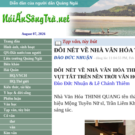
Diễn đàn của người dân Quảng Ngãi
August 07, 2026
Tạp văn, tùy bút
Trang đầu
Hình ảnh, sinh hoạt
ĐÔI NÉT VỀ NHÀ VĂN HÓA 
QN:Đất nước/con người
ĐÀO ĐỨC NHUẬN
Liên trường Quảng Ngãi
- đăng lúc 11:04:55 PM, Feb
Biên khảo
ĐÔI NÉT VỀ NHÀ VĂN HÓA TH
Hải Quân
HQ.VNCH
VỤT TẮT TRÊN NỀN TRỜI VĂN H
HQ.Thế giới
Đào Đức Nhuận & Lê Chánh Thiêm
Kiến thức, tài liệu
Y học & đời sống
Nhà Văn Hóa THINH QUANG tên thậ
Phiếm luận
hiệu Mộng Tuyền Nữ sĩ, Trần Liêm Kh
Văn học
sáng tác.
Tạp văn, tùy bút
Cổ văn
thơ
văn
Kim văn