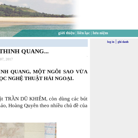
giới thiệu
|
liên lạc
|
lưu niệm
|
log in
ghi danh
THINH QUANG...
 07, 2017
INH QUANG, MỘT NGÔI SAO VỪA
ỌC NGHỆ THUẬT HẢI NGOẠI.
t TRẦN DŨ KHIÊM, còn dùng các bút
ảo, Hoàng Quyên theo nhiều chủ đề của