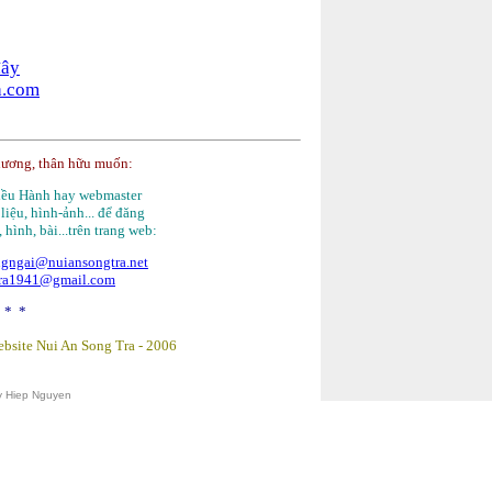
đây
a.com
hương, thân hữu muốn:
Điều Hành hay webmaster
 liệu, hình-ảnh... để đăng
, hình, bài...trên trang web:
gngai@nuiansongtra.net
tra1941@gmail.com
 * *
bsite Nui An Song Tra -
2006
y Hiep Nguyen