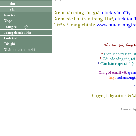
* * *
thơ
văn
Xem bài cùng tác giả,
click vào đây
Giải trí
Xem các bài trên trang Thơ,
click tại 
Nhạc
Trở về trang chính:
www.nuiansongtr
Trang Anh ngữ
Trang thanh niên
Linh tinh
Tác giả
Nếu độc giả, đồng 
Nhắn tin, tìm người
*
Liên-lạc với Ban 
*
Gởi các sáng tác, tài
*
Cần bản
copy
tài liệu
Xin gởi email về:
quan
hay:
nuiansong
*
Copyright by authors & We
Created b