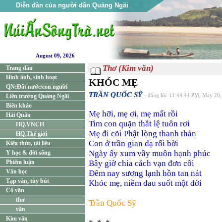
Diễn đàn của người dân Quảng Ngãi
August 09, 2026
Thơ (Kim văn)
Trang đầu
Hình ảnh, sinh hoạt
KHÓC MẸ
QN:Đất nước/con người
TRẦN QUỐC SỸ
Liên trường Quảng Ngãi
- đăng lúc 11:44:44 PM, May 20
Biên khảo
Mẹ hỡi, mẹ ơi, mẹ mất rồi
Hải Quân
Tim con quặn thắt lệ tuôn rơi
HQ.VNCH
Mẹ đi cõi Phật lòng thanh thản
HQ.Thế giới
Con ở trần gian dạ rối bời
Kiến thức, tài liệu
Ngày ấy xum vầy muôn hạnh phúc
Y học & đời sống
Phiếm luận
Bây giờ chia cách vạn đơn côi
Văn học
Đêm nay sương lạnh hồn tan nát
Tạp văn, tùy bút
Khóc mẹ, niềm đau suốt một đời
Cổ văn
thơ
Trần Quốc Sỹ
văn
Kim văn