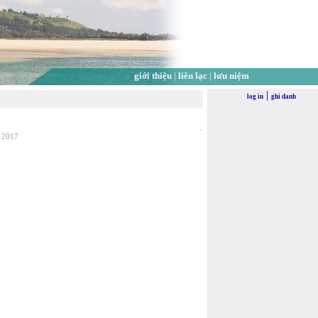
giới thiệu
|
liên lạc
|
lưu niệm
|
log in
ghi danh
, 2017