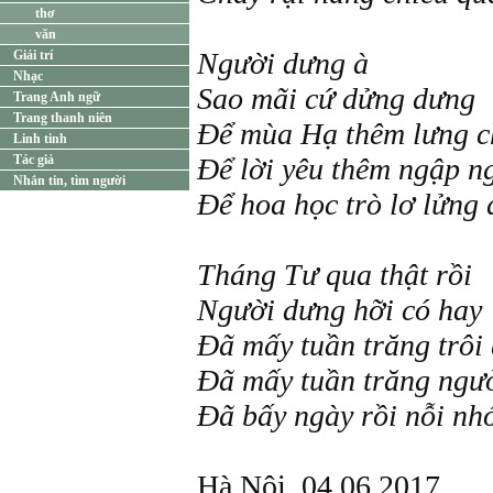
thơ
văn
Người dưng à
Giải trí
Nhạc
Sao mãi cứ dửng dưng
Trang Anh ngữ
Trang thanh niên
Để mùa Hạ thêm lưng c
Linh tinh
Tác giả
Để lời yêu thêm ngập n
Nhắn tin, tìm người
Để hoa học trò lơ lửng 
Tháng Tư qua thật rồi
Người dưng hỡi có hay
Đã mấy tuần trăng trôi
Đã mấy tuần trăng ngườ
Đã bấy ngày rồi nỗi nh
Hà Nội, 04.06.2017