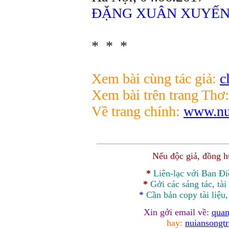
ĐẶNG XUÂN XUYẾ
* * *
Xem bài cùng tác giả:
c
Xem bài trên trang Thơ:
Về trang chính:
www.nui
Nếu độc giả, đồng 
*
Liên-lạc với Ban Đ
*
Gởi các sáng tác, tài
*
Cần bản
copy
tài liệu
Xin gởi email về:
quan
hay:
nuiansongt