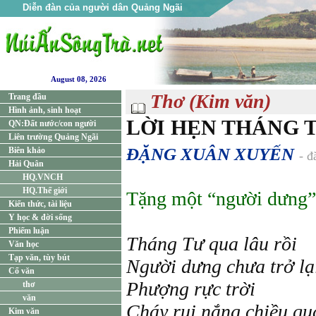
Diễn đàn của người dân Quảng Ngãi
August 08, 2026
Thơ (Kim văn)
Trang đầu
Hình ảnh, sinh hoạt
LỜI HẸN THÁNG 
QN:Đất nước/con người
Liên trường Quảng Ngãi
ĐẶNG XUÂN XUYẾN
Biên khảo
- đ
Hải Quân
HQ.VNCH
HQ.Thế giới
Tặng một “người dưng”
Kiến thức, tài liệu
Y học & đời sống
Phiếm luận
Tháng Tư qua lâu rồi
Văn học
Tạp văn, tùy bút
Người dưng chưa trở lạ
Cổ văn
Phượng rực trời
thơ
văn
Cháy rụi nắng chiều qu
Kim văn